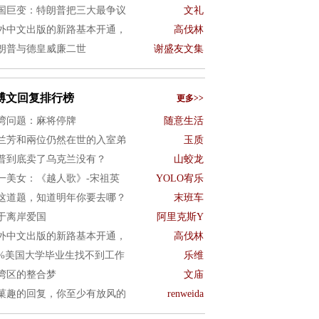
国巨变：特朗普把三大最争议
文礼
外中文出版的新路基本开通，
高伐林
朗普与德皇威廉二世
谢盛友文集
博文回复排行榜
更多>>
湾问题：麻将停牌
随意生活
兰芳和兩位仍然在世的入室弟
玉质
普到底卖了乌克兰没有？
山蛟龙
一美女：《越人歌》-宋祖英
YOLO宥乐
这道题，知道明年你要去哪？
末班车
于离岸爱国
阿里克斯Y
外中文出版的新路基本开通，
高伐林
0%美国大学毕业生找不到工作
乐维
湾区的整合梦
文庙
菓趣的回复，你至少有放风的
renweida