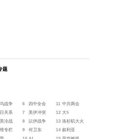
专题
6
11
乌战争
四中全会
中共两会
7
12
日关系
美伊冲突
大S
8
13
美冷战
以伊战争
洛杉矶大火
9
14
维专栏
何卫东
叙利亚
10
15
普
AI
苗华被抓