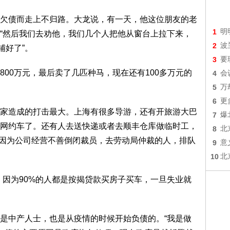
债而走上不归路。大龙说，有一天，他这位朋友的老
1
明
“然后我们去劝他，我们几个人把他从窗台上拉下来，
2
波
铺好了”。
3
要
0万元，最后卖了几匹种马，现在还有100多万元的
4
会
5
万
6
更
造成的打击最大。上海有很多导游，还有开旅游大巴
7
爆
网约车了。还有人去送快递或者去顺丰仓库做临时工，
8
北
当时因为公司经营不善倒闭裁员，去劳动局仲裁的人，排队
9
意
10
北
因为90%的人都是按揭贷款买房子买车，一旦失业就
中产人士，也是从疫情的时候开始负债的。“我是做