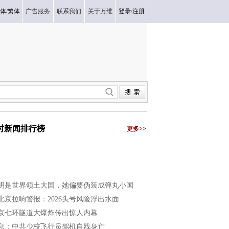
体
/
繁体
广告服务
联系我们
关于万维
登录
/
注册
小时新闻排行榜
更多>>
明是世界领土大国，她偏要伪装成弹丸小国
北京拉响警报：2026头号风险浮出水面
京七环隧道大爆炸传出惊人内幕
息：中共少校飞行员驾机自戕身亡