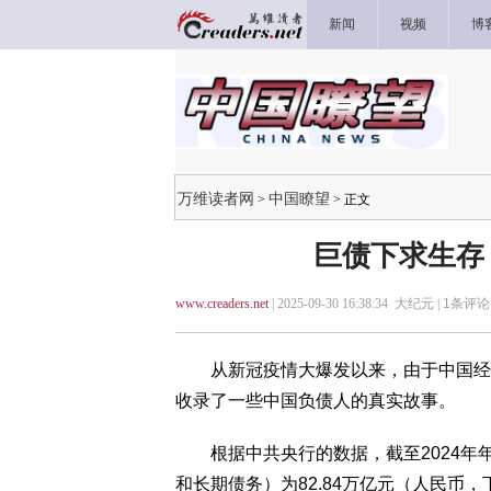
新闻
视频
博
万维读者网
中国瞭望
>
> 正文
巨债下求生存
www.creaders.net
| 2025-09-30 16:38:34 大纪元 |
1
条评论 
从新冠疫情大爆发以来，由于中国经济
收录了一些中国负债人的真实故事。
根据中共央行的数据，截至2024年
和长期债务）为82.84万亿元（人民币，