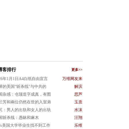
博客排行
更多>>
026年1月1日A4白纸自由宣言
万维网友来
屏的美国“斩杀线”与中共的
解滨
国杂感：仓颉造字成真，有图
思芦
兰芳和兩位仍然在世的入室弟
玉质
芃：男人的出轨和女人的出轨
水沫
国斩杀线：愚昧和麻木
汪翔
0%美国大学毕业生找不到工作
乐维