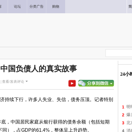
客
论坛
分类广告
购物
简
 中国负债人的真实故事
24
|
查看/发表评论
持续下行，许多人失业、失信，债务压顶。记者特别
1
明
2
爆
年底，中国居民家庭从银行获得的债务余额（包括短期
3
北
下同），占GDP的61.4%，整体呈上升趋势。
4
消