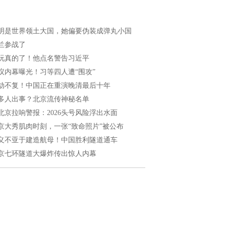
明是世界领土大国，她偏要伪装成弹丸小国
兰参战了
玩真的了！他点名警告习近平
议内幕曝光！习等四人遭“围攻”
劫不复！中国正在重演晚清最后十年
多人出事？北京流传神秘名单
北京拉响警报：2026头号风险浮出水面
京大秀肌肉时刻，一张“致命照片”被公布
义不亚于建造航母！中国胜利隧道通车
京七环隧道大爆炸传出惊人内幕