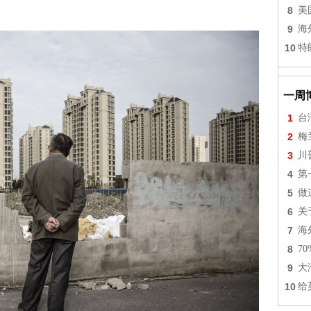
8
美
9
海
10
特
一周
1
台
2
梅
3
川
4
第
5
做
6
关
7
海
8
7
9
大
10
给