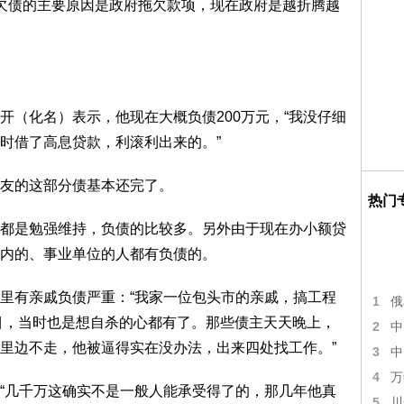
他欠债的主要原因是政府拖欠款项，现在政府是越折腾越
化名）表示，他现在大概负债200万元，“我没仔细
时借了高息贷款，利滚利出来的。”
友的这部分债基本还完了。
热门
是勉强维持，负债的比较多。另外由于现在办小额贷
内的、事业单位的人都有负债的。
有亲戚负债严重：“我家一位包头市的亲戚，搞工程
1
俄
数目，当时也是想自杀的心都有了。那些债主天天晚上，
2
中
里边不走，他被逼得实在没办法，出来四处找工作。”
3
中
4
万
几千万这确实不是一般人能承受得了的，那几年他真
5
川