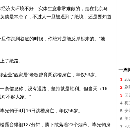
年经济大环境不好，实体生意非常难做的，走在北京马
负债是常态了，不过人一旦被逼到了绝境，还是要知道
旦你跌到谷底的时候，你绝对是能反弹起来的。”她
上了绝路。
一周
企业“靓家居”老板曾育周跳楼身亡，年仅53岁。
1
2
2
刷
条信息称，没有退路，坚持就是胜利。但当天（16
3
回
对不起大家。”
4
梅
钧于4月16日跳楼身亡，年仅56岁。
5
安
6
美
台徘徊127分钟，脚下散落着23个烟蒂。毕光钧身
7
7