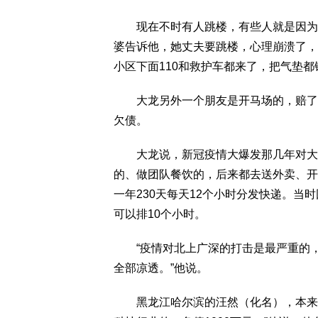
现在不时有人跳楼，有些人就是因为欠
婆告诉他，她丈夫要跳楼，心理崩溃了，
小区下面110和救护车都来了，把气垫都
大龙另外一个朋友是开马场的，赔了80
欠债。
大龙说，新冠疫情大爆发那几年对大家
的、做团队餐饮的，后来都去送外卖、开
一年230天每天12个小时分发快递。
可以排10个小时。
“疫情对北上广深的打击是最严重的，
全部凉透。”他说。
黑龙江哈尔滨的汪然（化名），本来是