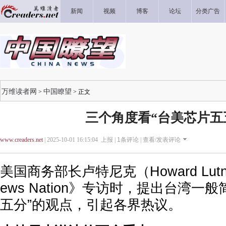
新闻
视频
博客
论坛
分类广告
万维读者网
中国瞭望
>
> 正文
三个角度看“台美芯片五
www.creaders.net
| 2025-10-01 16:15:04 上报 |
1
条评论 |
查看/发表评论
美国商务部长卢特尼克（Howard Lut
ews Nation》专访时，提出台湾一
五分”的观点，引起各界热议。