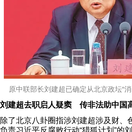
原中联部长刘建超已确定从北京政坛“消
刘建超去职启人疑窦 传非法助中国
除了北京八卦圈指涉刘建超涉及财、
负责习近平反腐败行动“猎狐计划”的