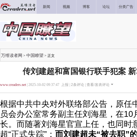
新闻
视频
博客
论坛
分类广告
万维读者网
中国瞭望
>
> 正文
传刘建超和富国银行联手犯案 
www.creaders.net
| 2025-10-02 09:37:47 上报 |
2
条评论 |
查看/发表评论
根据中共中央对外联络部公告，原任
员会办公室常务副主任刘海星，在10
长。而随著刘海星官宣上任，也同时
超“正式失踪”；
而刘建超未“被去职”