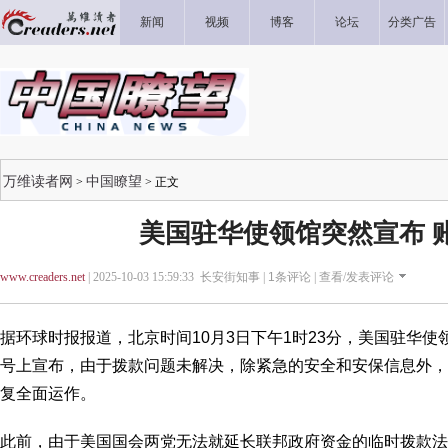
新闻
视频
博客
论坛
分类广告
万维读者网
中国瞭望
>
> 正文
美国驻华使领馆突然宣布 
www.creaders.net
| 2025-10-03 15:59:33 长安街知事 |
1
条评论 |
查看/发表评论
据环球时报报道，北京时间10月3日下午1时23分，美国驻华
号上宣布，由于拨款问题未解决，除紧急的安全和安保信息外，
复全面运作。
此前，由于美国国会两党无法就延长联邦政府资金的临时拨款法