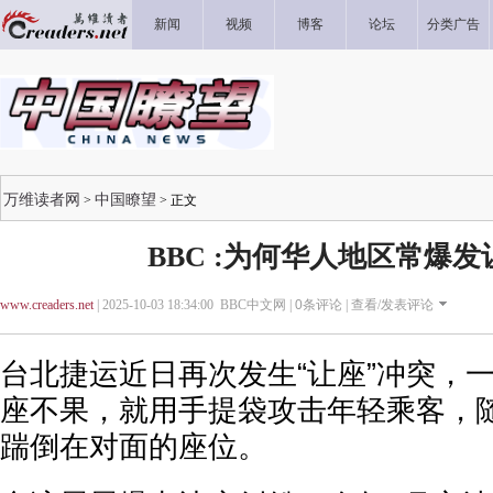
新闻
视频
博客
论坛
分类广告
万维读者网
中国瞭望
>
> 正文
BBC :为何华人地区常爆
www.creaders.net
| 2025-10-03 18:34:00 BBC中文网 |
0
条评论 |
查看/发表评论
台北捷运近日再次发生“让座”冲突，
座不果，就用手提袋攻击年轻乘客，
踹倒在对面的座位。