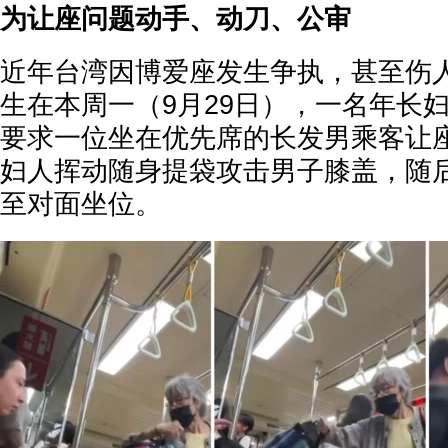
为让座问题动手、动刀、公审
近年台湾因博爱座发生争执，甚至伤
生在本周一（9月29日），一名年长
要求一位坐在优先席的长发男乘客让
妇人挥动随身提袋攻击男子膝盖，随
至对面坐位。