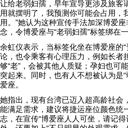
让给老弱妇孺，早年宣导更涉及旅客请
用就摆明了，我预测你可能会占用，
用。”她认为这种宣传手法加深博爱座
念，令博爱座与“老弱妇孺”标签绑在
余虹仪表示，当标签化坐在博爱座的“
论，也令乘客有心理压力，例如长者
够“老”，会被其他人质疑；孕妇也可
突起来。同时，也有人不想被认为是“
爱座。
她指出，现有台湾已迈入超高龄社会
能满足需求，建议将捷运座位颜色统
志，在宣传“博爱座人人可坐，请记得