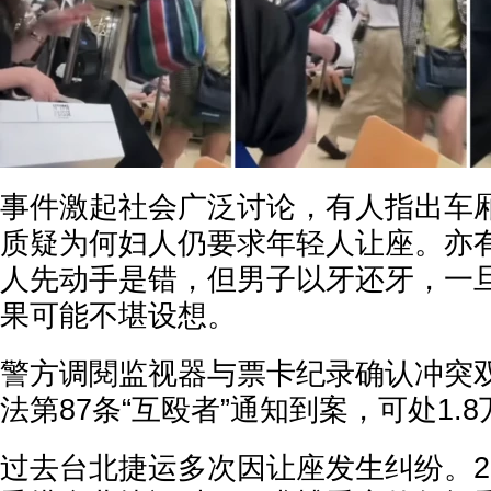
事件激起社会广泛讨论，有人指出车
质疑为何妇人仍要求年轻人让座。亦
人先动手是错，但男子以牙还牙，一
果可能不堪设想。
警方调閱监视器与票卡纪录确认冲突
法第87条“互殴者”通知到案，可处1.
过去台北捷运多次因让座发生纠纷。20