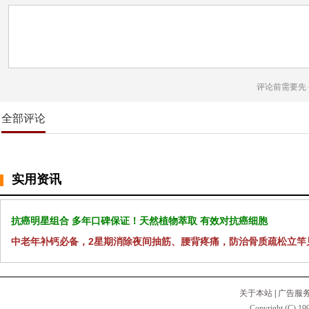
评论前需要先
全部评论
实用资讯
抗癌明星组合 多年口碑保证！天然植物萃取 有效对抗癌细胞
中老年补钙必备，2星期消除夜间抽筋、腰背疼痛，防治骨质疏松立竿
关于本站
|
广告服
Copyright (C) 199