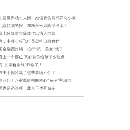
明是世界领土大国，她偏要伪装成弹丸小国
北京拉响警报：2026头号风险浮出水面
京七环隧道大爆炸传出惊人内幕
息：中共少校飞行员驾机自戕身亡
国金融圈炸锅，投行“第一美女”栽了
身上一个部位 真心劝你给孩子少吃点
海“五条斩杀线”炸锅了！
方出手倪萍栽了这些事瞒不住了
崩开始！习家军影视圈核心“马仔”主动自
两家是必选项，北京下达死命令