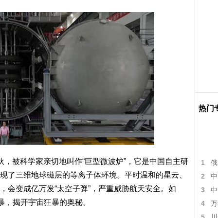
热门
伙，被科学家亲切地叫作“巨型微波炉”，它是中国自主研
1
俄
现了三维地球磁层的等离子体环境。平时温和的星云、
2
中
，会变成亿万发“太空子弹”，严重威胁航天安全。如
3
中
风暴，揭开宇宙狂暴的奥秘。
4
万
5
川