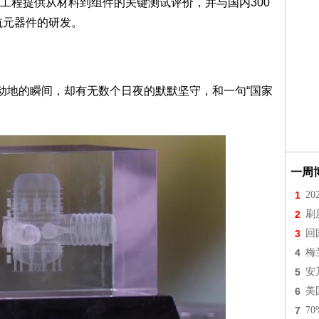
工程提供从材料到组件的关键测试评价，并与国内300
航元器件的研发。
天动地的瞬间，却有无数个日夜的默默坚守，和一句“国家
一周
1
2
2
刷
3
回
4
梅
5
安
6
美
7
7