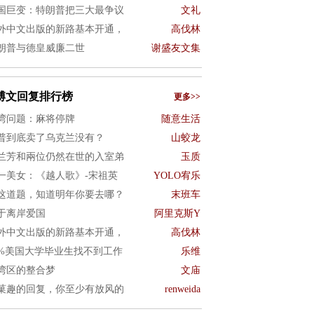
国巨变：特朗普把三大最争议
文礼
外中文出版的新路基本开通，
高伐林
朗普与德皇威廉二世
谢盛友文集
博文回复排行榜
更多>>
湾问题：麻将停牌
随意生活
普到底卖了乌克兰没有？
山蛟龙
兰芳和兩位仍然在世的入室弟
玉质
一美女：《越人歌》-宋祖英
YOLO宥乐
这道题，知道明年你要去哪？
末班车
于离岸爱国
阿里克斯Y
外中文出版的新路基本开通，
高伐林
0%美国大学毕业生找不到工作
乐维
湾区的整合梦
文庙
菓趣的回复，你至少有放风的
renweida