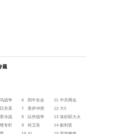
专题
6
11
乌战争
四中全会
中共两会
7
12
日关系
美伊冲突
大S
8
13
美冷战
以伊战争
洛杉矶大火
9
14
维专栏
何卫东
叙利亚
10
15
普
AI
苗华被抓