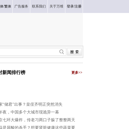
体
/
繁体
广告服务
联系我们
关于万维
登录
/
注册
小时新闻排行榜
更多>>
家“储君”出事？皇侄齐明正突然消失
年夜，中国多个大城市现诡异一幕
京七环大爆炸，传老习两口子躲了整整两天
蒜是尿酸的杀手？想要肾脏健康这些蔬菜要