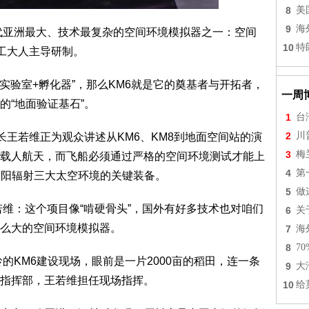
8
美
9
海
年代亚洲最大、技术最复杂的空间环境模拟器之一：空间
10
特
哈工大人主导研制。
“实验室+孵化器”，那么KM6就是它的奠基者与开拓者，
一周
的“地面验证基石”。
1
台
2
川
长王若维正为观众讲述从KM6、KM8到地面空间站的演
3
梅
载人航天，而飞船必须通过严格的空间环境测试才能上
4
第
太阳辐射三大太空环境的关键装备。
5
做
若维：这个项目像“啃硬骨头”，国外有好多技术也对咱们
6
关
么大的空间环境模拟器。
7
海
8
7
岭的KM6建设现场，眼前是一片2000亩的稻田，连一条
9
大
指挥部，王若维担任现场指挥。
10
给