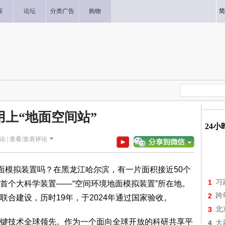
客
论坛
分类广告
购物
简
用上“地面空间站”
24
论 |
查看/发表评论
地面模拟装置吗？在黑龙江哈尔滨，有一片面积接近50个
1
习
首个大科学装置——“空间环境地面模拟装置”所在地。
2
跨
合建设，历时19年，于2024年通过国家验收。
3
北
键技术全球领先。作为一个面向全球开放的科研共享平
4
大