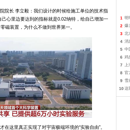
院院长 李立毅：我们设计的时候给施工单位的技术指
1
明
自己心里边要达到的指标就是0.02纳特，给自己增加一
2
爆
个零磁装置，为什么不做到世界第一。
3
北
4
消
5
中
6
鸡
7
上
8
官
9
雪
10
这
才在这里真正实现了对宇宙极端环境的“实验自由”。