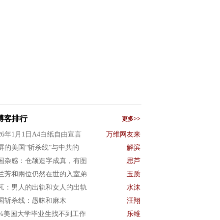
博客排行
更多>>
026年1月1日A4白纸自由宣言
万维网友来
屏的美国“斩杀线”与中共的
解滨
国杂感：仓颉造字成真，有图
思芦
兰芳和兩位仍然在世的入室弟
玉质
芃：男人的出轨和女人的出轨
水沫
国斩杀线：愚昧和麻木
汪翔
0%美国大学毕业生找不到工作
乐维