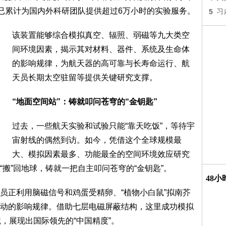
”已累计为国内外科研团队提供超过6万小时的实验服务。
5
习
该装置能够综合模拟真空、辐照、弱磁等九大类空
间环境因素，揭示其对材料、器件、系统及生命体
的影响规律，为航天器的高可靠与长寿命运行、航
天员长期太空驻留等提供关键研究支撑。
“地面空间站”：铸就叩问苍穹的“金钥匙”
过去，一些航天实验和试验只能“靠天吃饭”，等待宇
宙射线的偶然到访。如今，凭借这个全球规模最
大、模拟因素最多、功能最全的空间环境效应研究
搬”回地球，铸就一把自主叩问苍穹的“金钥匙”。
48
员正利用脑磁信号和鸡蛋受精卵、“植物小白鼠”拟南芥
动的影响规律。借助七层电磁屏蔽结构，这里成功模拟
，展现出国际领先的“中国精度”。