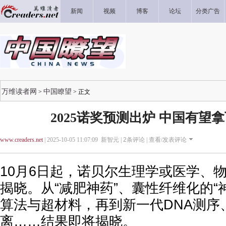
新闻
视频
博客
论坛
分类广告
万维读者网
中国瞭望
>
> 正文
2025诺奖预测出炉 中国有望
www.creaders.net
| 2025-10-05 11:07:09 新智元 |
2
条评论 |
查看/发表评论
10月6日起，诺贝尔生理学或医学、
揭晓。从“减肥神药”、囊性纤维化的“
算法与超材料，再到新一代DNA测序
离……结果即将揭晓。