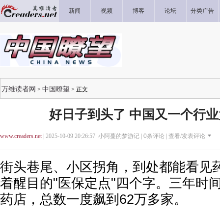
新闻
视频
博客
论坛
分类广告
万维读者网
中国瞭望
>
> 正文
好日子到头了 中国又一个行
www.creaders.net
| 2025-10-09 20:26:57 小阿蔓的梦游记 |
0
条评论 |
查看/发表评论
街头巷尾、小区拐角，到处都能看见
着醒目的"医保定点"四个字。三年时间
药店，总数一度飙到62万多家。