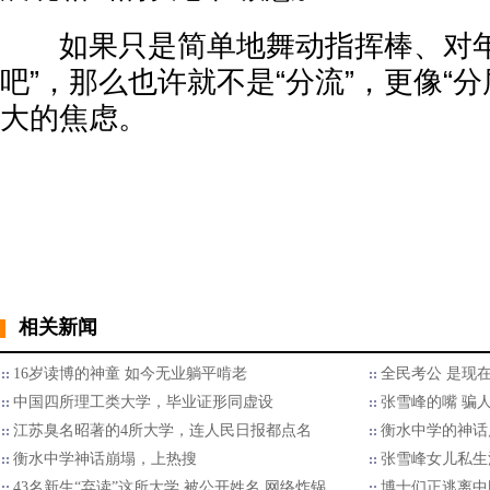
如果只是简单地舞动指挥棒、对年
吧”，那么也许就不是“分流”，更像“
大的焦虑。
相关新闻
16岁读博的神童 如今无业躺平啃老
全民考公 是现
中国四所理工类大学，毕业证形同虚设
张雪峰的嘴 骗
江苏臭名昭著的4所大学，连人民日报都点名
衡水中学的神话
衡水中学神话崩塌，上热搜
张雪峰女儿私生
43名新生“弃读”这所大学 被公开姓名 网络炸锅
博士们正逃离中