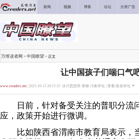
新闻
视频
博客
论坛
分类广告
万维读者网
中国瞭望
>
> 正文
让中国孩子们喘口气
www.creaders.net
| 2025-10-13 20:15:33 冰川思想库 青柳 |
0
条评论 |
查看/发表评论
日前，针对备受关注的普职分流问
应，政策开始进行微调。
比如陕西省渭南市教育局表示，当