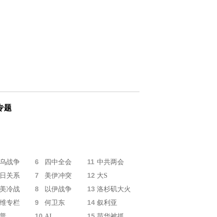
专题
6
11
乌战争
四中全会
中共两会
7
12
日关系
美伊冲突
大S
8
13
美冷战
以伊战争
洛杉矶大火
9
14
维专栏
何卫东
叙利亚
10
15
普
AI
苗华被抓