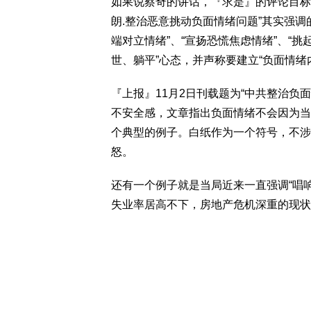
如果说蔡奇的讲话，『求是』的评论目标
朗.整治恶意挑动负面情绪问题”其实强
端对立情绪”、“宣扬恐慌焦虑情绪”、“挑
世、躺平”心态，并声称要建立“负面情绪
『上报』11月2日刊载题为“中共整治负
不安全感，文章指出负面情绪不会因为当
个典型的例子。白纸作为一个符号，不涉
怒。
还有一个例子就是当局近来一直强调“唱
失业率居高不下，房地产危机深重的现状