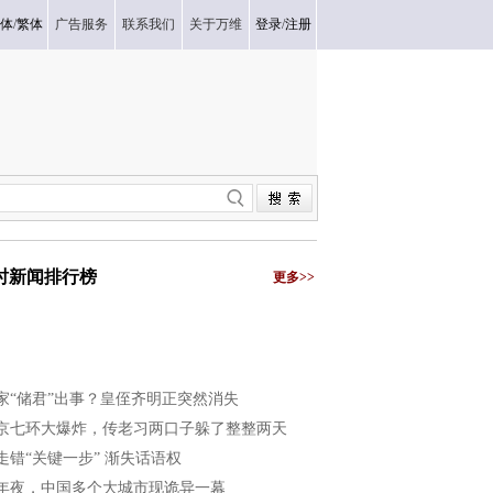
体
/
繁体
广告服务
联系我们
关于万维
登录
/
注册
小时新闻排行榜
更多>>
家“储君”出事？皇侄齐明正突然消失
京七环大爆炸，传老习两口子躲了整整两天
走错“关键一步” 渐失话语权
年夜，中国多个大城市现诡异一幕