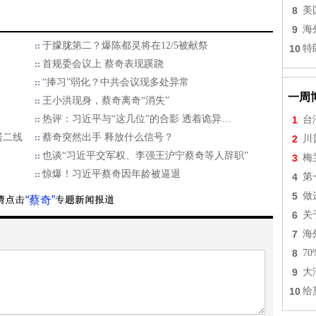
8
美
9
海
于朦胧第二？爆陈都灵将在12/5被献祭
10
特
首规委会议上 蔡奇表现蹊跷
“捧习”弱化？中共会议现多处异常
一周
王小洪现身，蔡奇离奇“消失”
热评：习近平与“这几位”的合影 透着诡异…
1
台
居二线
蔡奇突然出手 释放什么信号？
2
川
也谈“习近平交军权、李强王沪宁蔡奇等人辞职”
3
梅
惊爆！习近平蔡奇因年龄被逼退
4
第
5
做
“蔡奇”
6
关
7
海
8
7
9
大
10
给