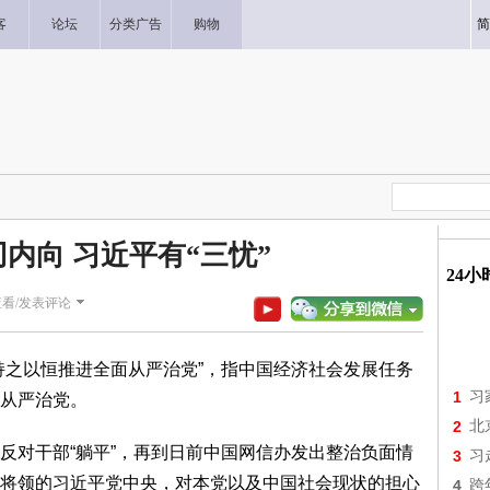
客
论坛
分类广告
购物
简
内向 习近平有“三忧”
24
查看/发表评论
持之以恒推进全面从严治党”，指中国经济社会发展任务
1
习
从严治党。
2
北
反对干部“躺平”，再到日前中国网信办发出整治负面情
3
习
将领的习近平党中央，对本党以及中国社会现状的担心
4
跨