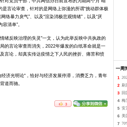
针对党员干部，中共网信办日前宣布的为期两个月“晴
调的是言论审查，针对的是网络上弥漫的所谓“挑动群体极
起网络暴力戾气”、以及“渲染消极悲观情绪”，以及“厌
内容清单”。
面情绪反映治理的失灵”一文，认为此举反映中共执政的
局的言论审查而消失，2022年爆发的白纸革命就是一
及言论，却真实传达疫情之下人民的挫折、痛苦和愤
一周
响经济光明论“，恰好与经济发展停滞，消费乏力，青年
1
2
背道而驰。
2
刷
3
回
4
梅
3
5
安
6
美
7
7