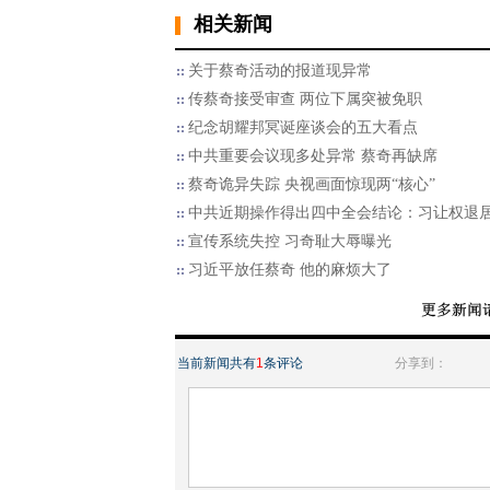
相关新闻
关于蔡奇活动的报道现异常
传蔡奇接受审查 两位下属突被免职
纪念胡耀邦冥诞座谈会的五大看点
中共重要会议现多处异常 蔡奇再缺席
蔡奇诡异失踪 央视画面惊现两“核心”
中共近期操作得出四中全会结论：习让权退
宣传系统失控 习奇耻大辱曝光
习近平放任蔡奇 他的麻烦大了
当前新闻共有
1
条评论
分享到：