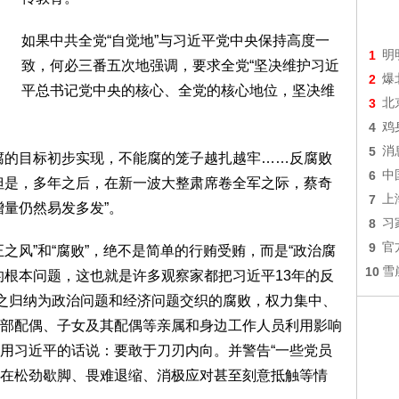
如果中共全党“自觉地”与习近平党中央保持高度一
1
明
致，何必三番五次地强调，要求全党“坚决维护习近
2
爆
平总书记党中央的核心、全党的核心地位，坚决维
3
北
4
鸡
5
消
腐的目标初步实现，不能腐的笼子越扎越牢……反腐败
6
中
但是，多年之后，在新一波大整肃席卷全军之际，蔡奇
7
上
增量仍然易发多发”。
8
习
9
官
之风”和“腐败”，绝不是简单的行贿受贿，而是“政治腐
10
雪
的根本问题，这也就是许多观察家都把习近平13年的反
将之归纳为政治问题和经济问题交织的腐败，权力集中、
部配偶、子女及其配偶等亲属和身边工作人员利用影响
用习近平的话说：要敢于刀刃内向。并警告“一些党员
在松劲歇脚、畏难退缩、消极应对甚至刻意抵触等情