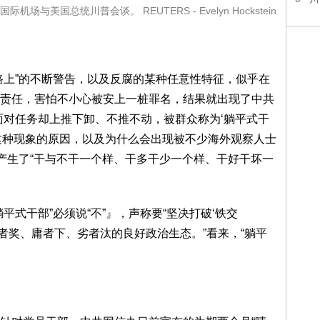
美国总统川普会谈。 REUTERS - Evelyn Hockstein
路上”的不断警告，以及反腐的某种任意性特征，似乎在
责任，害怕不小心被安上一桩罪名，结果就出现了中共
面对任务却上推下卸、不推不动，被群众称为‘躺平式干
生这种现象的原因，以及为什么会出现被不少海外观察人士
部产生了“干与不干一个样、干多干少一个样、干好干坏一
平式干部”必须说“不”』，声称要“坚决打破‘铁交
优者奖、庸者下、劣者汰的良好政治生态。”看来，“躺平