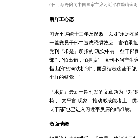
0日，蔡奇陪同中国国家主席习近平在釜山金海国际机场与
磨洋工心态
习近平连续十三年反腐败，以及“永远在
一些党员干部中造成恐惧效应，害怕承担
党刊『求是』所指的“现实中有一些干部
部’”，”怕出错，怕担责“，党刊不问产
指出的”劣淘汰机制“，而是指责这些干
个样的错觉。”
『求是』最新一期刊发的文章题为『对“躺
椅’、‘太平官’现象，推动形成能者上、
式干部”也已进入习近平反腐的瞄准镜。
负面情绪