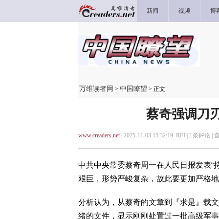
新闻
视频
博
万维读者网
中国瞭望
>
> 正文
蔡奇强调刀刃
www.creaders.net
| 2025-11-03 15:32:19 RFI |
1
条评论 |
中共中央常委蔡奇周一在人民日报发表“
艰巨，形势严峻复杂，故此要更加严格地
分析认为，从蔡奇的文章到『求是』载文
绪的文件，显示刚刚处置过一批高级军事