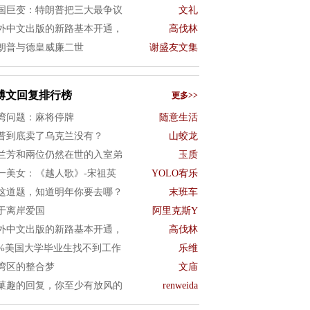
国巨变：特朗普把三大最争议
文礼
外中文出版的新路基本开通，
高伐林
朗普与德皇威廉二世
谢盛友文集
博文回复排行榜
更多>>
湾问题：麻将停牌
随意生活
普到底卖了乌克兰没有？
山蛟龙
兰芳和兩位仍然在世的入室弟
玉质
一美女：《越人歌》-宋祖英
YOLO宥乐
这道题，知道明年你要去哪？
末班车
于离岸爱国
阿里克斯Y
外中文出版的新路基本开通，
高伐林
0%美国大学毕业生找不到工作
乐维
湾区的整合梦
文庙
菓趣的回复，你至少有放风的
renweida