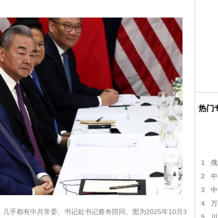
热门
1
俄
2
中
3
中
4
万
几乎都有中共常委、书记处书记蔡奇陪同。图为2025年10月3
5
川