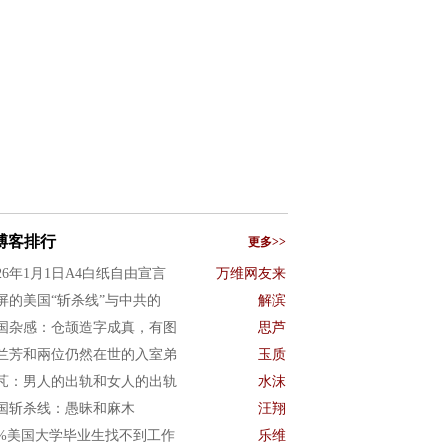
博客排行
更多>>
026年1月1日A4白纸自由宣言
万维网友来
屏的美国“斩杀线”与中共的
解滨
国杂感：仓颉造字成真，有图
思芦
兰芳和兩位仍然在世的入室弟
玉质
芃：男人的出轨和女人的出轨
水沫
国斩杀线：愚昧和麻木
汪翔
0%美国大学毕业生找不到工作
乐维