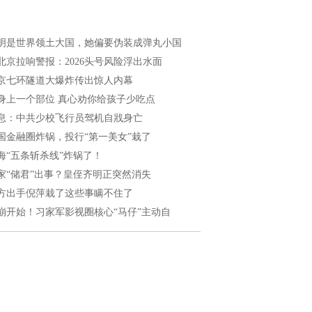
明是世界领土大国，她偏要伪装成弹丸小国
北京拉响警报：2026头号风险浮出水面
京七环隧道大爆炸传出惊人内幕
身上一个部位 真心劝你给孩子少吃点
息：中共少校飞行员驾机自戕身亡
国金融圈炸锅，投行“第一美女”栽了
海“五条斩杀线”炸锅了！
家“储君”出事？皇侄齐明正突然消失
方出手倪萍栽了这些事瞒不住了
崩开始！习家军影视圈核心“马仔”主动自