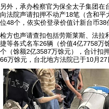
另外，承办检察官为保全太子集团在
向法院声请扣押不动产18笔（含和平
位48个，依实价登录价值计新台币38亿
检方也声请查扣包括劳斯莱斯、法拉
捷等各式名车26辆（价值4亿7758万
个（馀额2亿3587万馀元），合计扣押
66万馀元，台北地方法院已于10月2