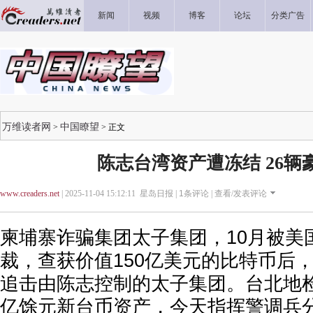
新闻
视频
博客
论坛
分类广告
万维读者网
中国瞭望
>
> 正文
陈志台湾资产遭冻结 26辆
www.creaders.net
| 2025-11-04 15:12:11 星岛日报 |
1
条评论 |
查看/发表评论
柬埔寨诈骗集团太子集团，10月被美
裁，查获价值150亿美元的比特币后
追击由陈志控制的太子集团。台北地检
亿馀元新台币资产，今天指挥警调兵分