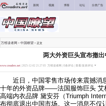
新闻
视频
博客
论坛
分类广告
万维读者网
中国瞭望
>
> 正文
两大外资巨头宣布撤出
www.creaders.net
| 2025-12-02 21:27:05 万维读者网 |
0
条评论 |
查看/发表评论
近日，中国零售市场传来震撼消息
十年的外资品牌——法国服饰巨头 艾格
高端内衣品牌 黛安芬（Triumph Inter
布彻底退出中国市场。这一消息不仅