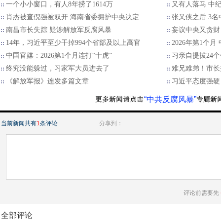
一个小小窗口，有人8年捞了1614万
又有人落马 中
肖杰被查倪强被双开 海南省委拥护中央决定
张又侠之后 3名
南昌市长失踪 疑涉解放军反腐风暴
妄议中央又贪财
14年，习近平至少干掉994个省部及以上高官
2026年第1个
中国官媒：2026第1个月连打“十虎”
习亲自提拔24个
终究没能躲过，习家军大员进去了
难兄难弟！市长
《解放军报》连发多篇文章
习近平态度强硬
“中共反腐风暴”
当前新闻共有
1
条评论
分享到：
评论前需要先
全部评论