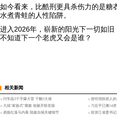
如今看来，比酷刑更具杀伤力的是糖
水煮青蛙的人性陷阱。
进入2026年，崭新的阳光下一切如
不知道下一个老虎又会是谁？‌
相关新闻
闫学晶3个字爆大雷 干翻3大佬
曾经强拆抓人的
大搞“家族式”腐败 他被开除党籍
习近平已擒14虎
易炼红落马内幕 陆媒自揭关键细节
前浙江省委书记