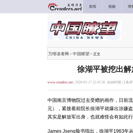
新闻
视频
博
万维读者网
中国瞭望
>
> 正文
徐湖平被挖出解
www.creaders.net
| 2026-01-17 22:45:36 自由时报 |
1
条评
中国南京博物院过去受赠的画作，日前流入
元），紧接着前院长徐湖平就爆出涉嫌盗卖大
其实是解放军出身，也就难怪会有如此行
James Jseng脸书指出，徐湖平1