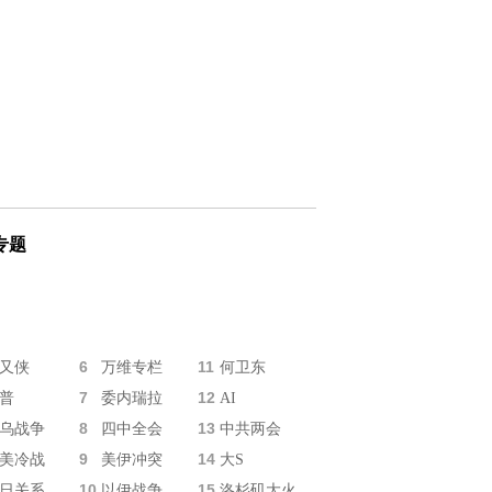
专题
6
11
又侠
万维专栏
何卫东
7
12
普
委内瑞拉
AI
8
13
乌战争
四中全会
中共两会
9
14
美冷战
美伊冲突
大S
10
15
日关系
以伊战争
洛杉矶大火