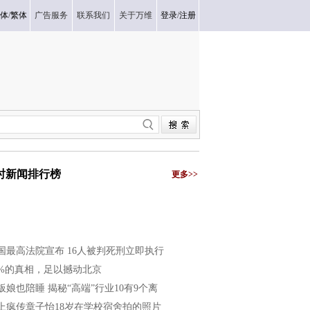
体
/
繁体
广告服务
联系我们
关于万维
登录
/
注册
小时新闻排行榜
更多>>
国最高法院宣布 16人被判死刑立即执行
8%的真相，足以撼动北京
板娘也陪睡 揭秘“高端”行业10有9个离
上疯传章子怡18岁在学校宿舍拍的照片