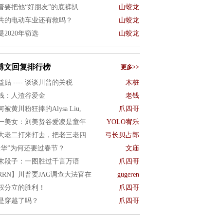
普要把他“好朋友”的底裤扒
山蛟龙
共的电动车业还有救吗？
山蛟龙
提2020年窃选
山蛟龙
博文回复排行榜
更多>>
益贴 ---- 谈谈川普的关税
木桩
钱：人渣谷爱金
老钱
何被黄川粉狂捧的Alysa Liu,
爪四哥
一美女：刘美贤谷爱凌是童年
YOLO宥乐
大老二打来打去，把老三老四
弓长贝占郎
反华”为何还要过春节？
文庙
末段子：一图胜过千言万语
爪四哥
RRN】川普要JAG调查大法官在
gugeren
权分立的胜利！
爪四哥
是穿越了吗？
爪四哥