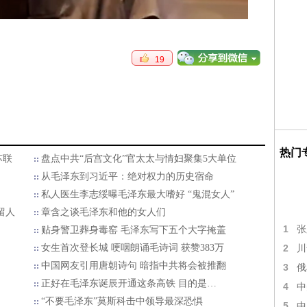
19
热门
苏联
盘点中共“后宫文化”官太太与情妇聚集5大单位
从毛泽东到习近平：绝对权力的历史宿命
私人医生李志绥曝毛泽东最大嗜好 “鬼混女人”
留人
章含之谈毛泽东和他的女人们
1
张
贴身警卫葬身毒窑 毛泽东写下五个大字掩盖
2
女生首次登长城 哽咽朗诵毛诗词 获赞383万
川
中国网友引用唐朝诗句 暗指中共将会被推翻
3
俄
正好在毛泽东诞辰开通这条高铁 目的是…
4
中
“不要毛泽东”莫斯科击中领导最深恐惧
5
中