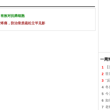
 有效对抗癌细胞
背疼痛，防治骨质疏松立竿见影
一周
1
【美
2
世
3
“
4
冬
5
今
6
如
7
老