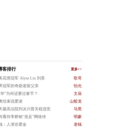
博客排行
更多>>
花滑冠军 Alysa Liu 刘美
歌哥
界冠军的奇葩老留父亲
怡光
反华”为何还要过春节？
文庙
奥结束说爱凌
山蛟龙
天最高法院判决川普关税违宪
马黑
何看待李桥铭“造反”网络传
明豪
钱：人渣谷爱金
老钱