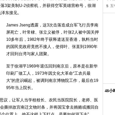
落3架美制U-2侦察机，并获得空军英雄营称号，徐湖
5
五
毛泽东接见。
James Jseng透露，这3次击落造成台军飞行员李南
屏死亡，叶常棣、张立义被俘，叶张2人被中国关押
10多年后，1982年终于获释遣送至香港，孰料当时
的国民党政府竟然不接人，使得叶、张直到1990年
才回到台湾与家人团聚。
至于徐湖平1969年退伍回到南京后，原本是在新华
印刷厂做工人，1973年因文化大革命“工农兵最
大”的意识崛起，被调到南京博物院工作，最后在19
95年当上院长。
48
么不可思议，让军人当学校校长、农民当医院院长，老师、医
会撕掉故宫南迁文物封条，并将国宝拿去贿赂或搬回自
那个位置上，他不这样上下打点，是要如何混下去”。