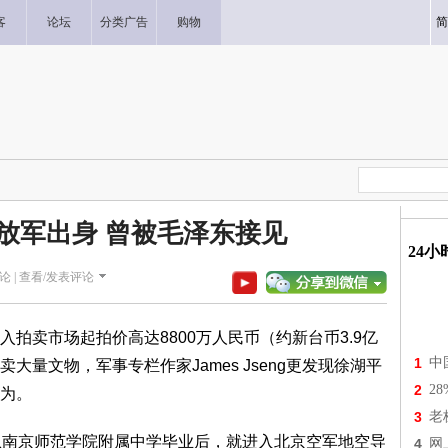
客
论坛
分类广告
购物
简
放军出身 曾被毛泽东接见
24
论 |
查看/发表评论
拍卖市场起拍价高达8800万人民币（约新台币3.9亿
1
中
量文物，军事专栏作家James Jseng更发现徐湖平
2
2
为。
3
老
963年从南京师范学院附属中学毕业后，就进入北京空军地空导
4
网