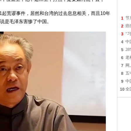
中国的1起荒谬事件，居然和台湾的过去息息相关，而且10年
1
节
说是毛泽东害惨了中国。
2
癌
3
“
4
中
5
2
6
老
7
网
8
五
9
中
10
全