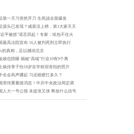
后第一天习突然开刀 生死战全面爆发
症源头已发现？咸菜没上榜，第1大家天天
习近平被抓”谣言四起！专家：纸包不住火
国最高法院宣布 16人被判死刑立即执行
8%的真相，足以撼动北京
板娘也陪睡 揭秘“高端”行业10有9个离
上疯传章子怡18岁在学校宿舍拍的照片
中全会风声骤起 习还能硬扛多久？
国突传重量级消息！中共中央政治局定调
国人大一号公报 未提张又侠 释放什么信号