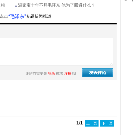
真相
温家宝十年不拜毛泽东 他为了回避什么？
“毛泽东”
评论前需要先
登录
或者
注册
哦
1/1
上一页
下一页