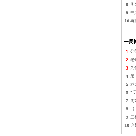
8
川
9
中
10
再
一周
1
公
2
老
3
为
4
第
5
老
6
“
7
周
8
【
9
三
10
这