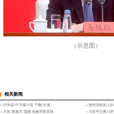
（示意图）
相关新闻
闫学晶3个字爆大雷 干翻3大佬
曾经强拆抓人的
大搞“家族式”腐败 他被开除党籍
习近平已擒14虎