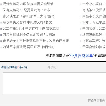
易炼红落马内幕 陆媒自揭关键细节
一个小小窗口，有
又有人落马 中纪委周六晚上宣布
肖杰被查倪强被
张又侠之后 3名中国“军工大佬”落马
南昌市长失踪 
妄议中央又贪财 中纪委又打4老虎
14年，习近平至
2026年第1个月 中共连打十虎 震撼政坛
中国官媒：202
习亲自提拔24个亿元贪官 酿7大问题
终究没能躲过，
难兄难弟！市长批落马副市长，次日自己被查
《解放军报》连
习近平态度强硬 网民直呼“触目惊心”
千里会情妇摔成
“中共反腐风暴”
当前新闻共有
0
条评论
分享到：
评论前需要先