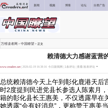
新闻
视频
博客
论坛
分类广告
万维读者网
中国瞭望
>
> 正文
赖清德大力感谢蓝营
www.creaders.net
| 2026-02-19 16:38:16 今日新闻网 |
1
条评论 |
查看/发表评论
总统赖清德今天上午到彰化鹿港天后
时2度提到民进党县长参选人陈素月，
籍的彰化县长王惠美，不仅透露早在
她透露“会有好消息”，更称赞王惠美