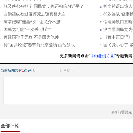
张又侠都被抓了 国民党，你还相信习近平？
柯文哲语出惊人
白崇禧纵欲过度猝死之谜真相大白
89岁连战 健康
陈亭妃喊“连赢6次” 谢龙介不服
命理师铁口直断：
国民党可能“一次丢5县市”
没弄懂国民党为
蒋经国孙子无敌 不是因为他帅
《蒋中正日记》
传“国共论坛”春节前北京登场 由他领队
国民党小心了 
“中国国民党”
当前新闻共有
1
条评论
分享到：
评论前需要先
全部评论