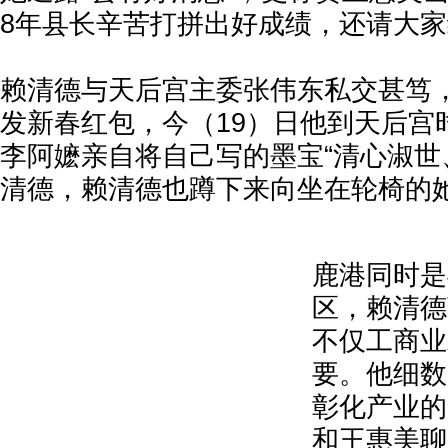
8年县长辛苦打拼出好成绩，还请大
赖清德与天后宫主委张伟东私交甚笃
发新春红包，今（19）日他到天后宫时
李阿嬷亲自将自己写的墨宝“清心淑世
清德，赖清德也蹲下来向坐在轮椅的
鹿港同时是
区，赖清德
不仅工商业
要。他细数
彰化产业的
和王惠美聊