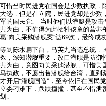
可惜当时民进党在国会是少数执政，
大选，但是在立院，民进党却是少数
军的国民党。 当时他们以潜艇是攻击
共为由，不值得为此牺牲孩童的营养
葛“向美采购潜舰案”达69次，最终成
等到陈水扁下台，马英九当选总统，
数，深知潜舰重要，改口潜舰是防御
共为由，意图向美采购潜舰，可惜美
马执政，不愿出售潜舰给台湾，直到
才开启“潜舰国造”，至今依旧在国民
立委刁难下，跌跌撞撞，甚至不惜泄
划。