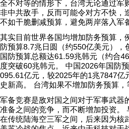
全不对等的情形下，台湾无论通过军
非中共敌手，反而可能令对方不快，
不如干脆删减预算，避免两岸落入军
其实目前世界各国均增加防务预算，例
防预算8.7兆日圆（约550亿美元），
国防预算总额达61.59兆韩元（约合4
度突破60兆韩元。 中国2026年国防
095.61亿元，较2025年的1兆784
史新高。 台湾如果不增加防务预算，
军备竞赛是敌对国之间对于军事武器
准备之间的竞争，而不断增加投资。 
在传统陆海空三军之间，后来因为核
美苏冷战的焦点，近来由于科技对于