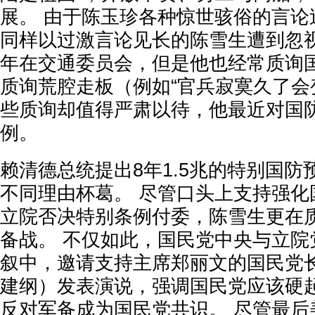
展。 由于陈玉珍各种惊世骇俗的言论
同样以过激言论见长的陈雪生遭到忽视
年在交通委员会，但是他也经常质询
质询荒腔走板（例如“官兵寂寞久了会
些质询却值得严肃以待，他最近对国
例。
赖清德总统提出8年1.5兆的特别国
不同理由杯葛。 尽管口头上支持强化
立院否决特别条例付委，陈雪生更在
备战。 不仅如此，国民党中央与立院
叙中，邀请支持主席郑丽文的国民党
建纲）发表演说，强调国民党应该硬
反对军备成为国民党共识。 尽管最后