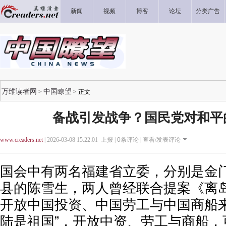
新闻
视频
博客
论坛
分类广告
万维读者网
中国瞭望
>
> 正文
备战引发战争？国民党对和平
www.creaders.net
| 2026-03-08 15:22:01 上报 |
0
条评论 |
查看/发表评论
国会中有两名福建省立委，分别是金
县的陈雪生，两人曾经联合提案《离
开放中国投资、中国劳工与中国商船来
陆是祖国”，开放中资、劳工与商船，