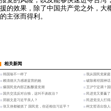
报复的风险，以及能够快速进夺台湾
援的效果，除了中国共产党之外，大
的主张而得利。
相关新闻
韩国瑜不一样了
我从国民党家庭
赖清德大力感谢蓝营的她
破除蒋经国神话
爆国民党内部正酝酿退党潮
王沪宁定调？国
国共交流反对台独，这叫不谈政治？
民进党又要赢了
郑丽文是习近平亲人？
民进党没人打得
张又侠都被抓了 国民党，你还相信习近平？
柯文哲语出惊人