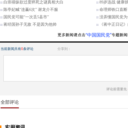
白崇禧纵欲过度猝死之谜真相大白
89岁连战 健康
陈亭妃喊“连赢6次” 谢龙介不服
命理师铁口直断：
国民党可能“一次丢5县市”
没弄懂国民党为
蒋经国孙子无敌 不是因为他帅
《蒋中正日记》
“中国国民党”
当前新闻共有
0
条评论
分享到：
评论前需要先
全部评论
实用资讯