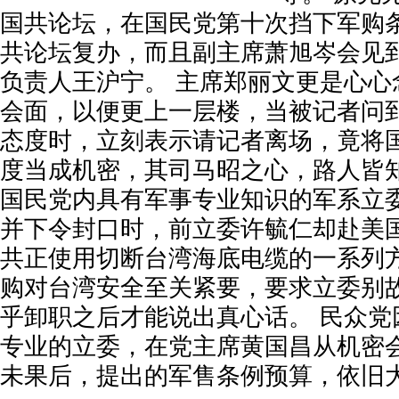
国共论坛，在国民党第十次挡下军购
共论坛复办，而且副主席萧旭岑会见
负责人王沪宁。 主席郑丽文更是心心
会面，以便更上一层楼，当被记者问
态度时，立刻表示请记者离场，竟将
度当成机密，其司马昭之心，路人皆知
国民党内具有军事专业知识的军系立
并下令封口时，前立委许毓仁却赴美
共正使用切断台湾海底电缆的一系列
购对台湾安全至关紧要，要求立委别
乎卸职之后才能说出真心话。 民众党
专业的立委，在党主席黄国昌从机密
未果后，提出的军售条例预算，依旧