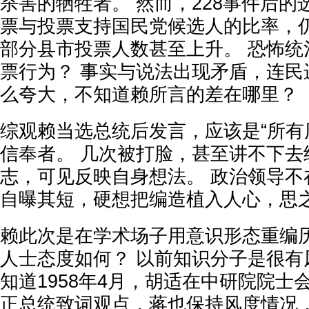
杀害的牺牲者。 然而，228事件后
票与投票支持国民党候选人的比率，
部分县市投票人数甚至上升。 恐怖统
票行为？ 事实与说法出现矛盾，连民
么夸大，不知道赖所言的差在哪里？
综观赖当选总统后发言，应该是“所有
信奉者。 几次被打脸，甚至讲不下去
志，可见反映自身想法。 政治领导不
自曝其短，硬想把编造植入人心，思
赖此次是在学术场子用意识形态重编
人士态度如何？ 以前知识分子是很有
知道1958年4月，胡适在中研院院士
正总统致词观点，蒋也保持风度情况