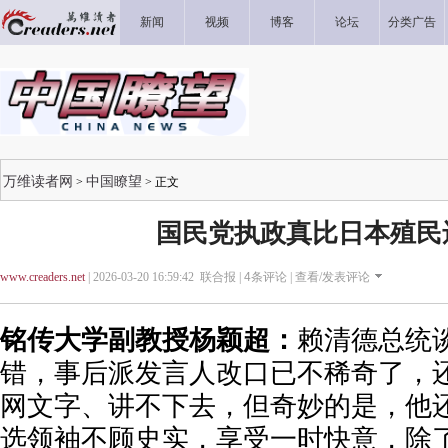
新闻
视频
博客
论坛
分类广告
万维读者网
中国瞭望
>
> 正文
国民党执政真比日本殖民
www.creaders.net
| 2026-03-20 16:59:42 联合报 |
4
条评论 |
查看/发表评论
铭传大学副教授杨颖超：
赖清德总统
错，事后派发言人改口已不稀奇了，
网文字、讲不下去，但奇妙的是，他还
选领袖不顾史实，享受一时快意，除