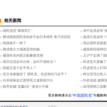
相关新闻
国民党恐“暴毙而亡”
亲中反美必有“妖
赖清德批国民党执政不如日本殖民 蒋万安回应
备战引发战争？
韩国瑜不一样了
我从国民党家庭
赖清德大力感谢蓝营的她
破除蒋经国神话
爆国民党内部正酝酿退党潮
王沪宁定调？国
国共交流反对台独，这叫不谈政治？
民进党又要赢了
郑丽文是习近平亲人？
民进党没人打得
张又侠都被抓了 国民党，你还相信习近平？
柯文哲语出惊人
白崇禧纵欲过度猝死之谜真相大白
89岁连战 健康
陈亭妃喊“连赢6次” 谢龙介不服
命理师铁口直断：
“中国国民党”