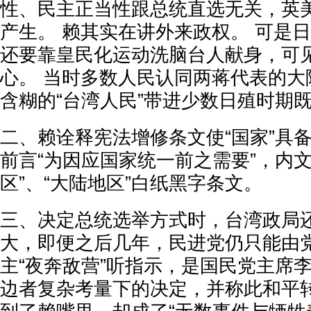
性、民主正当性跟总统直选无关，英
产生。 赖其实在讲外来政权。 可是日
还要靠皇民化运动洗脑台人献身，可
心。 当时多数人民认同两蒋代表的大
含糊的“台湾人民”带进少数日殖时期
二、赖诠释宪法增修条文使“国家”具
前言“为因应国家统一前之需要”，内
区”、“大陆地区”白纸黑字条文。
三、决定总统选举方式时，台湾政局
大，即便之后几年，民进党仍只能由
主“夜奔敌营”听指示，是国民党主席
边者复杂考量下的决定，并称此和平