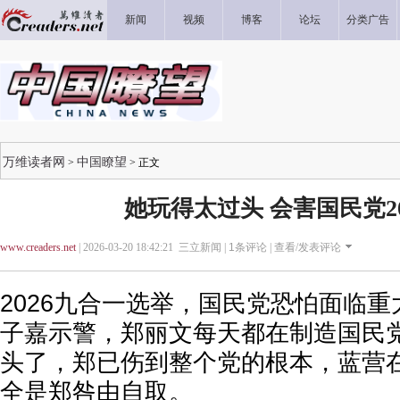
新闻
视频
博客
论坛
分类广告
万维读者网
中国瞭望
>
> 正文
她玩得太过头 会害国民党20
www.creaders.net
| 2026-03-20 18:42:21 三立新闻 |
1
条评论 |
查看/发表评论
2026九合一选举，国民党恐怕面临重
子嘉示警，郑丽文每天都在制造国民
头了，郑已伤到整个党的根本，蓝营
全是郑咎由自取。