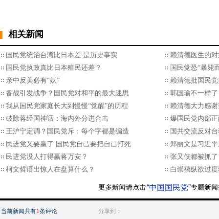
相关新闻
国民党统治台湾比日本差 是历史事实
赖清德医生的对
国民党执政真比日本殖民还差？
国民党恐“暴毙而
亲中反美必有“妖”
赖清德批国民党
备战引发战争？国民党对和平的最大迷思
韩国瑜不一样了
我从国民党家庭长大到慢慢“觉醒”的历程
赖清德大力感谢
破除蒋经国神话：海内外分进合击
爆国民党内部正
王沪宁定调？国民党斥：每个字都是编造
国共交流反对台
民进党又要赢了 国民党自己要把自己打死
郑丽文是习近平
民进党没人打得赢蒋万安？
张又侠都被抓了
柯文哲语出惊人在盘算什么？
白崇禧纵欲过度
“中国国民党”
当前新闻共有
1
条评论
分享到：