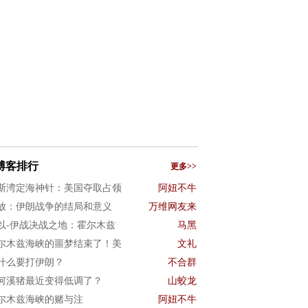
博客排行
更多>>
斯湾定海神针：美国夺取占领
阿妞不牛
放：伊朗战争的结局和意义
万维网友来
以-伊战决战之地：霍尔木兹
马黑
尔木兹海峡的噩梦结束了！美
文礼
什么要打伊朗？
不合群
何溪猪最近变得低调了？
山蛟龙
尔木兹海峡的赌与注
阿妞不牛