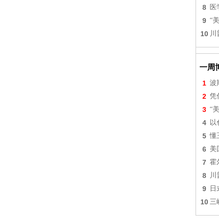
8
医
9
“
10
川
一周
1
波
2
凭
3
“
4
以
5
懂
6
美
7
霍
8
川
9
日
10
三