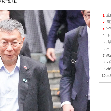
很难出现。”
1
重
2
周
3
军
4
传
5
插
6
出
7
战
8
内
9
杨
10
王