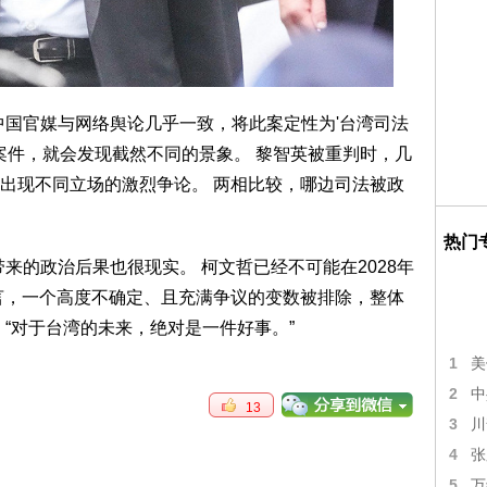
中国官媒与网络舆论几乎一致，将此案定性为'台湾司法
英案件，就会发现截然不同的景象。 黎智英被重判时，几
出现不同立场的激烈争论。 两相比较，哪边司法被政
热门
来的政治后果也很现实。 柯文哲已经不可能在2028年
言，一个高度不确定、且充满争议的变数被排除，整体
“对于台湾的未来，绝对是一件好事。”
1
美
2
中
13
3
川
4
张
5
万