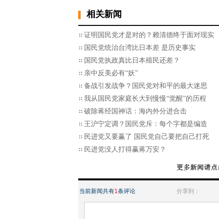
相关新闻
证明国民党才是对的？赖清德终于面对现实
国民党统治台湾比日本差 是历史事实
国民党执政真比日本殖民还差？
亲中反美必有“妖”
备战引发战争？国民党对和平的最大迷思
我从国民党家庭长大到慢慢“觉醒”的历程
破除蒋经国神话：海内外分进合击
王沪宁定调？国民党斥：每个字都是编造
民进党又要赢了 国民党自己要把自己打死
民进党没人打得赢蒋万安？
当前新闻共有
1
条评论
分享到：