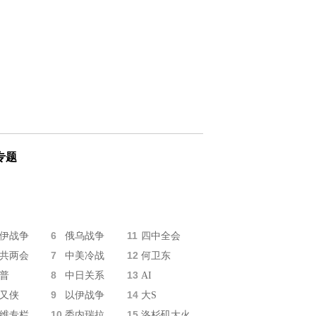
专题
6
11
伊战争
俄乌战争
四中全会
7
12
共两会
中美冷战
何卫东
8
13
普
中日关系
AI
9
14
又侠
以伊战争
大S
10
15
维专栏
委内瑞拉
洛杉矶大火