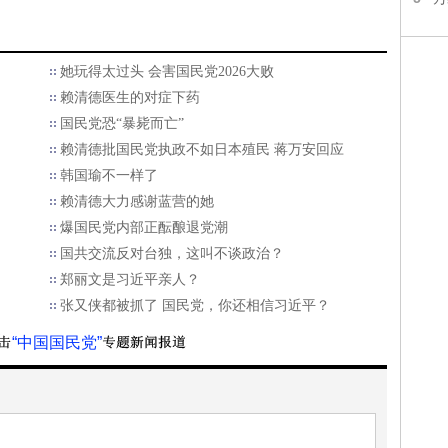
她玩得太过头 会害国民党2026大败
赖清德医生的对症下药
国民党恐“暴毙而亡”
赖清德批国民党执政不如日本殖民 蒋万安回应
韩国瑜不一样了
赖清德大力感谢蓝营的她
爆国民党内部正酝酿退党潮
国共交流反对台独，这叫不谈政治？
郑丽文是习近平亲人？
张又侠都被抓了 国民党，你还相信习近平？
“中国国民党”