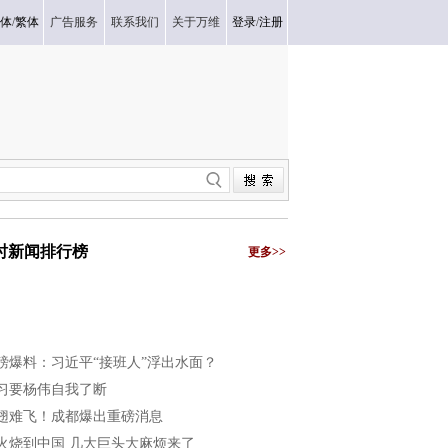
体
/
繁体
广告服务
联系我们
关于万维
登录
/
注册
小时新闻排行榜
更多>>
磅爆料：习近平“接班人”浮出水面？
习要杨伟自我了断
翅难飞！成都爆出重磅消息
火烧到中国 几大巨头大麻烦来了