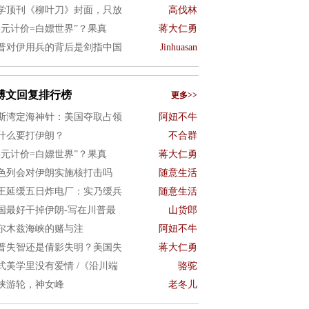
学顶刊《柳叶刀》封面，只放
高伐林
美元计价=白嫖世界”？果真
蒋大仁勇
普对伊用兵的背后是剑指中国
Jinhuasan
博文回复排行榜
更多>>
斯湾定海神针：美国夺取占领
阿妞不牛
什么要打伊朗？
不合群
美元计价=白嫖世界”？果真
蒋大仁勇
色列会对伊朗实施核打击吗
随意生活
王延缓五日炸电厂：实乃缓兵
随意生活
国最好干掉伊朗-写在川普最
山货郎
尔木兹海峡的赌与注
阿妞不牛
普失智还是倩影失明？美国失
蒋大仁勇
式美学里没有爱情 /《沿川端
骆驼
峡游轮，神女峰
老冬儿