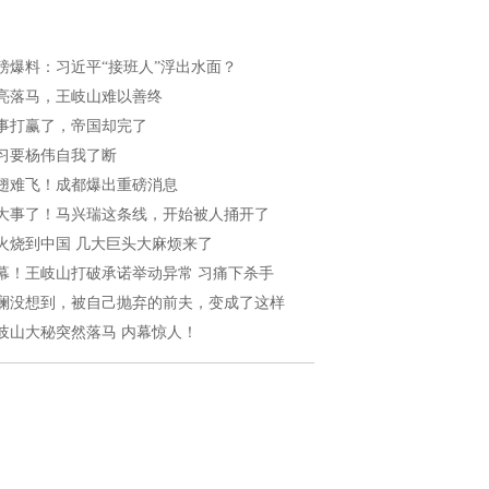
磅爆料：习近平“接班人”浮出水面？
亮落马，王岐山难以善终
事打赢了，帝国却完了
习要杨伟自我了断
翅难飞！成都爆出重磅消息
大事了！马兴瑞这条线，开始被人捅开了
火烧到中国 几大巨头大麻烦来了
幕！王岐山打破承诺举动异常 习痛下杀手
澜没想到，被自己抛弃的前夫，变成了这样
岐山大秘突然落马 内幕惊人！