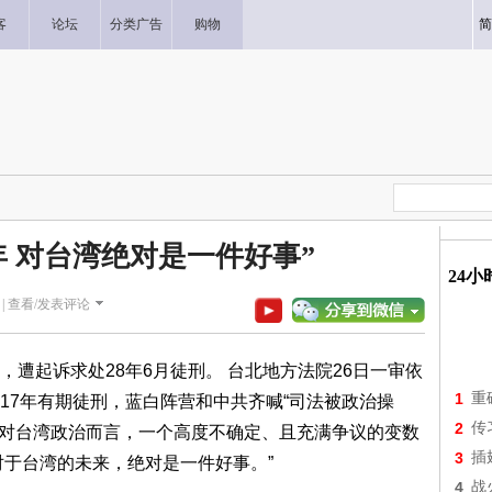
客
论坛
分类广告
购物
简
年 对台湾绝对是一件好事”
24
|
查看/发表评论
遭起诉求处28年6月徒刑。 台北地方法院26日一审依
1
重
17年有期徒刑，蓝白阵营和中共齐喊“司法被政治操
2
传
：“对台湾政治而言，一个高度不确定、且充满争议的变数
3
插
对于台湾的未来，绝对是一件好事。”
4
战