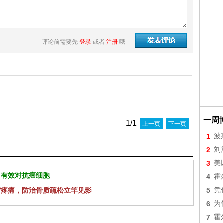
评论前需要先
登录
或者
注册
哦
一周
1/1
上一页
下一页
1
波
2
刘
3
美
 有效对抗癌细胞
4
霍
背疼痛，防治骨质疏松立竿见影
5
凭
6
为
7
霍