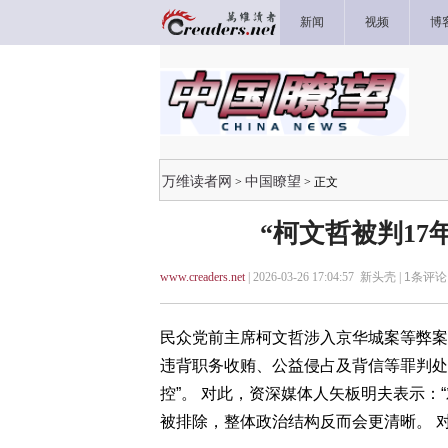
新闻
视频
博
万维读者网
中国瞭望
>
> 正文
“柯文哲被判17
www.creaders.net
| 2026-03-26 17:04:57 新头壳 |
1
条评论 
民众党前主席柯文哲涉入京华城案等弊案，
违背职务收贿、公益侵占及背信等罪判处
控”。 对此，资深媒体人矢板明夫表示
被排除，整体政治结构反而会更清晰。 