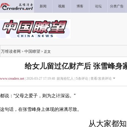
新闻
视频
博客
论坛
分类广告
万维读者网
中国瞭望
>
> 正文
给女儿留过亿财产后 张雪峰身
www.creaders.net
| 2026-03-27 17:19:48 娱海拾忆人 |
5
条评论 |
查看/发表评论
都说：“父母之爱子，则为之计深远。”
这句话，在张雪峰身上体现的淋漓尽致。
从大家都知