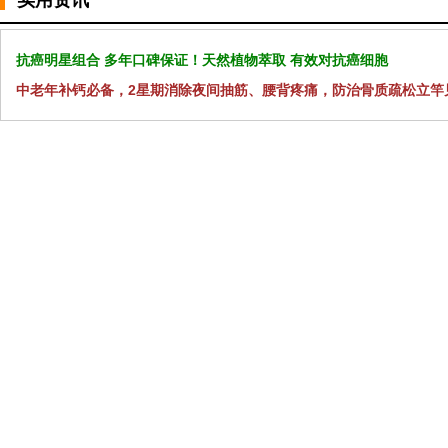
实用资讯
抗癌明星组合 多年口碑保证！天然植物萃取 有效对抗癌细胞
中老年补钙必备，2星期消除夜间抽筋、腰背疼痛，防治骨质疏松立竿