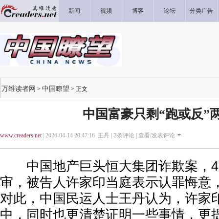
新闻
视频
博客
论坛
分类广告
万维读者网
中国瞭望
>
> 正文
中国富豪只剩“跑或反”
www.creaders.net
| 2026-04-14 20:47:16 王丹 |
3
条评论 |
查看/发表评论
中国地产巨头恒大集团诈欺案，4月
审，被告人许家印当庭表示认罪悔意
对此，中国民运人士王丹认为，许家
中，同时也更清楚证明一些事情，更