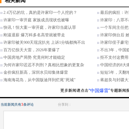
相关新闻
2.4万亿的坑，真的是许家印一个人挖的？
最后的疯狂：许
许家印一审开庭 家族成员现状也被曝
许家印：八罪不
快讯！恒大案一审开庭，许家印当庭认罪
一个车间主任把
刚逼退薪 爆万科多名高管就被带走
许家印倒台后 
许家印被关900天现况扒光 上诉1分钱都掏不出
许家印侄子豪宅拍
百万亿惊天大雷，2026年要爆了
不出3年，中国
中国房地产局势 究竟何时才能稳定
拒不支付这费用
为何许家印迟迟不判刑？真相比想象的更复杂
中国经济的8大
金价疯狂新高，深圳水贝却集体爆雷
短短5年，天翻
海南海花岛，从中国版迪拜到烂尾“死城”
蒋超良与封疆大
“中国爆雷”
当前新闻共有
3
条评论
分享到：