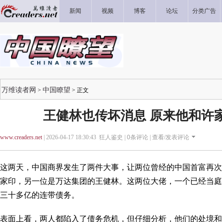
新闻
视频
博客
论坛
分类广告
万维读者网
中国瞭望
>
> 正文
王健林也传坏消息 原来他和许
www.creaders.net
| 2026-04-17 18:30:43 狂人鉴史 |
0
条评论 |
查看/发表评论
这两天，中国商界发生了两件大事，让两位曾经的中国首富再次
家印，另一位是万达集团的王健林。这两位大佬，一个已经当庭
三十多亿的连带债务。
表面上看，两人都陷入了债务危机，但仔细分析，他们的处境和