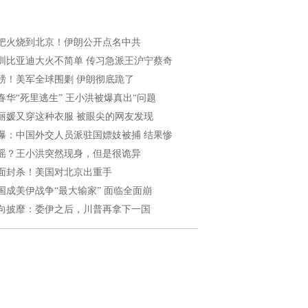
把火烧到北京！伊朗公开点名中共
圳比亚迪大火不简单 传习急派王沪宁蔡奇
磅！美军全球围剿 伊朗彻底跪了
春华“死里逃生” 王小洪被爆真出“问题
丽媛又穿这种衣服 被眼尖的网友发现
曝：中国外交人员派驻国嫖妓被捕 结果惨
谣？王小洪突然现身，但是很诡异
面封杀！美国对北京出重手
国成美伊战争“最大输家” 面临全面崩
向披靡：委伊之后，川普再拿下一国