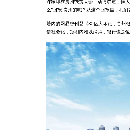
许家印在贵州扶贫大会上动情讲道，恒大
么“回报”贵州的呢？从这个回报里，我
墙内的网易曾刊登《30亿大坏账，贵州
债社会化，短期内难以消弭，银行也是恒