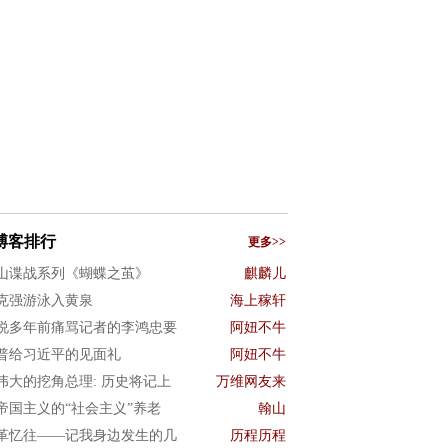
博客排行
更多>>
山谍战系列《蝴蝶之茧》
麒麟儿
克强游泳入黄泉
海上稼轩
说多年前痛骂记者的李鸿忠要
阿妞不牛
普给习近平的见面礼
阿妞不牛
伟大的挖角总理: 历史将记上
万维网友来
帝国主义的“社会主义”养老
翰山
革忆往——记我身边发生的几
历程历程