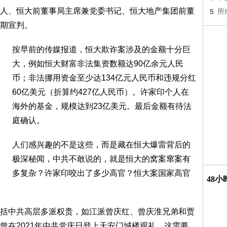
人、恒大前董事局主席兼党委书记、恒大地产集团前董
5
所
期宣判。
按早前的传媒报道，恒大欺诈案涉及的金额十分巨
大，例如恒大财富非法集资数额达90亿余元人民
币；非法挪用资金至少达134亿元人民币和违规分红
60亿美元（折算约427亿人民币）。许家印个人在
海外的基金，规模达到23亿美元。最后金额有待法
庭确认。
人们感兴趣的不是这些，而是藏在恒大爆雷背后的
极深秘闻，中共不敢说的，就是恒大的窝案窜案有
多复杂？许家印咬出了多少高官？恒大案国家高官
48
括中共高层多派权贵，如江派曾庆红、曾庆淮兄弟和贾
曾在2021年中共党庆日登上天安门城楼观礼，这需要