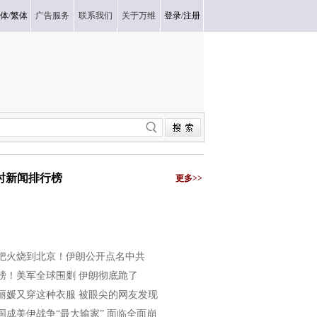
体
/
繁体
广告服务
联系我们
关于万维
登录
/
注册
小时新闻排行榜
更多>>
把火烧到北京！伊朗公开点名中共
磅！美军全球围剿 伊朗彻底跪了
丽媛又穿这种衣服 被眼尖的网友发现
国成美伊战争“最大输家” 面临全面崩