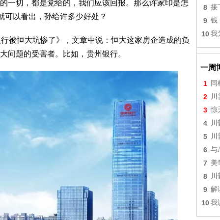
的一切，都是党给的，我们应该回报。那么许家印是怎
8
接
们就可以看出，孙给许多少好处？
9
钱
10
我
银行被恒大坑惨了》，文章中说：恒大这家房企造成的负
大问题的受害者。比如，贵州银行。
一周
1
同
2
川
3
惊
4
川
5
川
6
与
7
美
8
川
9
解
10
我