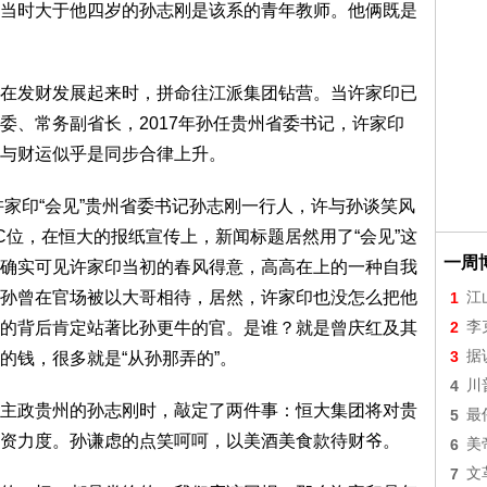
当时大于他四岁的孙志刚是该系的青年教师。他俩既是
在发财发展起来时，拼命往江派集团钻营。当许家印已
委、常务副省长，2017年孙任贵州省委书记，许家印
与财运似乎是同步合律上升。
许家印“会见”贵州省委书记孙志刚一行人，许与孙谈笑风
C位，在恒大的报纸宣传上，新闻标题居然用了“会见”这
一周
确实可见许家印当初的春风得意，高高在上的一种自我
孙曾在官场被以大哥相待，居然，许家印也没怎么把他
1
江
的背后肯定站著比孙更牛的官。是谁？就是曾庆红及其
2
李
3
据
的钱，很多就是“从孙那弄的”。
4
川
主政贵州的孙志刚时，敲定了两件事：恒大集团将对贵
5
最
资力度。孙谦虑的点笑呵呵，以美酒美食款待财爷。
6
美
7
文