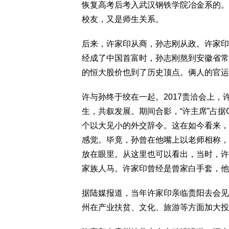
恢复高考后考入武汉钢铁学院冶金系的。
校友，又是师生关系。
后来，许家印从商，孙志刚从政。许家印
经成了中国首富时，孙志刚熬到安徽省常
的恒大股价也到了历史顶点。俩人的官运
许与孙终于绞在一起。2017贵洽会上，
生，共叙发展。期间合影，“许主席”占据
个以大见小的外交辞令。这在如今看来，
感觉。毕竟，孙曾在他嘴上以老师相称，
放在眼里。从这里也可以看出，当时，许
家族人马。许家印曾经是曾家白手套，他
据陆媒报道，当年许家印亲临贵阳去会见
州在产业扶贫、文化、旅游等方面加大投