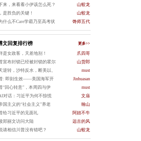
下来，来看看小伊该怎么死？
山蛟龙
，是胜负的关键！
山蛟龙
为什么不Care学霸乃至高考状
馋师五代
博文回复排行榜
更多>>
样是女政客，天差地别！
爪四哥
普宣布封锁已经被封锁的霍尔
山货郎
天逆转，沙特反水，断美以、
must
普: 即刻生效——美国海军开
Jinhuasan
普“回心转意”，本周四与伊
must
AI对话：习近平为何不惊慌
文庙
帝国主义的“社会主义”养老
翰山
普给习近平的见面礼
阿妞不牛
读郑丽文访问大陆
远古的风
说请相信川普没有错吧？
山蛟龙