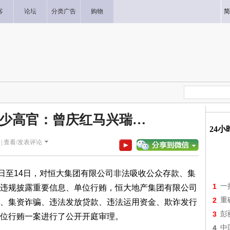
客
论坛
分类广告
购物
简
少高官：曾庆红马兴瑞…
24
|
查看/发表评论
3日至14日，对恒大集团有限公司非法吸收公众存款、集
1
一
违规披露重要信息、单位行贿，恒大地产集团有限公司
2
重
、集资诈骗、违法发放贷款、违法运用资金、欺诈发行
3
彭
位行贿一案进行了公开开庭审理。
4
中