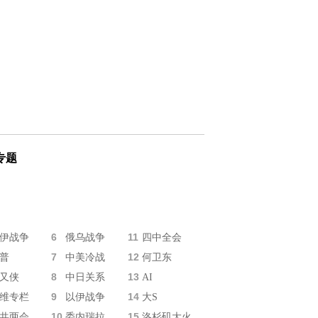
专题
6
11
伊战争
俄乌战争
四中全会
7
12
普
中美冷战
何卫东
8
13
又侠
中日关系
AI
9
14
维专栏
以伊战争
大S
10
15
共两会
委内瑞拉
洛杉矶大火