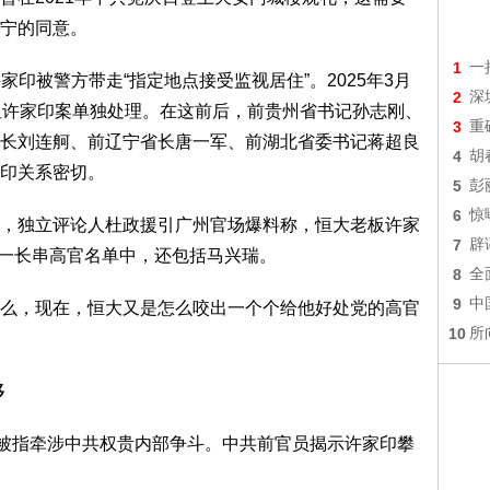
宁的同意。
1
一
许家印被警方带走“指定地点接受监视居住”。2025年3月
2
深
但许家印案单独处理。在这前后，前贵州省书记孙志刚、
3
重
长刘连舸、前辽宁省长唐一军、前湖北省委书记蒋超良
4
胡
印关系密切。
5
彭
6
惊
，独立评论人杜政援引广州官场爆料称，恒大老板许家
7
辟
出一长串高官名单中，还包括马兴瑞。
8
全
9
中
么，现在，恒大又是怎么咬出一个个给他好处党的高官
10
所
移
后被指牵涉中共权贵内部争斗。中共前官员揭示许家印攀