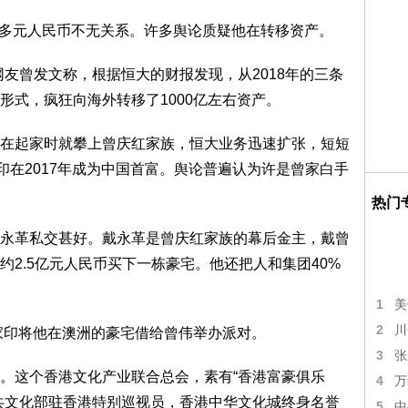
0亿多元人民币不无关系。许多舆论质疑他在转移资产。
网友曾发文称，根据恒大的财报发现，从2018年的三条
形式，疯狂向海外转移了1000亿左右资产。
在起家时就攀上曾庆红家族，恒大业务迅速扩张，短短
印在2017年成为中国首富。舆论普遍认为许是曾家白手
热门
永革私交甚好。戴永革是曾庆红家族的幕后金主，戴曾
2.5亿元人民币买下一栋豪宅。他还把人和集团40%
1
美
2
川
许家印将他在澳洲的豪宅借给曾伟举办派对。
3
张
。这个香港文化产业联合总会，素有“香港富豪俱乐
4
万
共文化部驻香港特别巡视员，香港中华文化城终身名誉
5
中