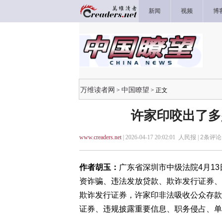
新闻
视频
博
万维读者网
中国瞭望
>
> 正文
许家印咬出了多
www.creaders.net
| 2026-04-17 20:02:01 人民报 |
2
条评论 
作者胡玉：
广东省深圳市中级法院4月1
资诈骗、违法发放贷款、欺诈发行证券、
欺诈发行证券，许家印非法吸收公众存款
证券、违规披露重要信息、职务侵占、单