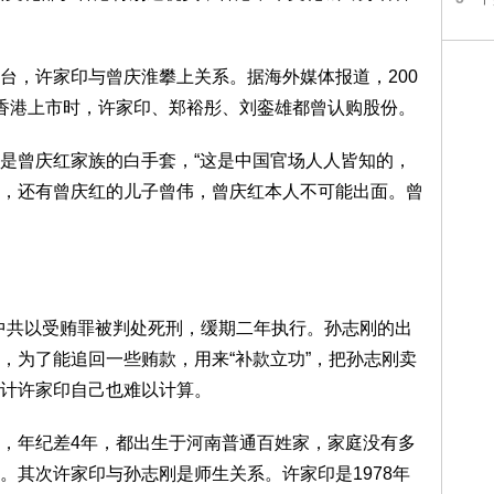
台，许家印与曾庆淮攀上关系。据海外媒体报道，200
香港上市时，许家印、郑裕彤、刘銮雄都曾认购股份。
是曾庆红家族的白手套，“这是中国官场人人皆知的，
，还有曾庆红的儿子曾伟，曾庆红本人不可能出面。曾
被中共以受贿罪被判处死刑，缓期二年执行。孙志刚的出
，为了能追回一些贿款，用来“补款立功”，把孙志刚卖
计许家印自己也难以计算。
，年纪差4年，都出生于河南普通百姓家，家庭没有多
。其次许家印与孙志刚是师生关系。许家印是1978年