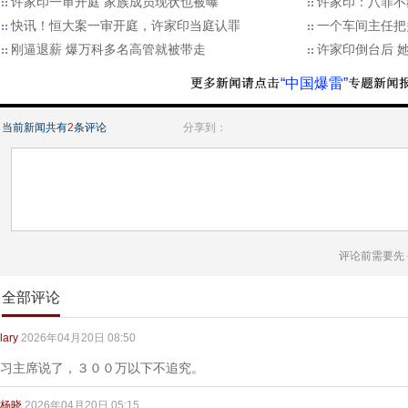
许家印一审开庭 家族成员现状也被曝
许家印：八罪不
快讯！恒大案一审开庭，许家印当庭认罪
一个车间主任把
刚逼退薪 爆万科多名高管就被带走
许家印倒台后 
“中国爆雷”
当前新闻共有
2
条评论
分享到：
评论前需要先
全部评论
lary
2026年04月20日 08:50
习主席说了，３００万以下不追究。
杨晓
2026年04月20日 05:15