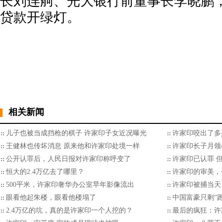
长刘连舸‌、光大银行前董事长李晓鹏
贷款开绿灯。
相关新闻
儿子也被当成挡枪的棋子 许家印子女近况曝光
许家印咬出了多
王健林也传坏消息 原来他和许家印处境一样
许家印长子月领
公开认罪后，人民日报对许家印称呼变了
许家印已认罪 
恒大的2.4万亿去了哪里？
许家印的审美，
500平米，许家印奢华办公室早年影像流出
许家印被捕当天
眼看他起朱楼，眼看他楼塌了
中国富豪只剩“
2.4万亿的坑，真的是许家印一个人挖的？
最后的疯狂：许