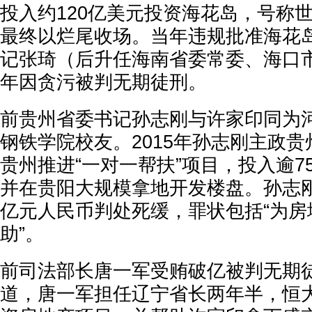
投入约120亿美元投资海花岛，号称
最终以烂尾收场。当年违规批准海花
记张琦（后升任海南省委常委、海口市
年因贪污被判无期徒刑。
前贵州省委书记孙志刚与许家印同为
钢铁学院校友。2015年孙志刚主政
贵州推进“一对一帮扶”项目，投入逾7
并在贵阳大规模拿地开发楼盘。孙志
亿元人民币判处死缓，罪状包括“为房
助”。
前司法部长唐一军受贿破亿被判无期
道，唐一军担任辽宁省长两年半，恒