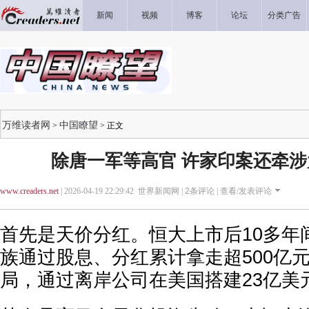
新闻
视频
博客
论坛
分类广告
万维读者网
中国瞭望
>
> 正文
除唐一军等高官 许家印案还牵
www.creaders.net
| 2026-04-19 22:29:42 世界新闻网 |
2
条评论 |
查看/发表评论
首先是天价分红。恒大上市后10多年
族通过股息、分红累计拿走超500亿
局，通过离岸公司在美国搭建23亿美