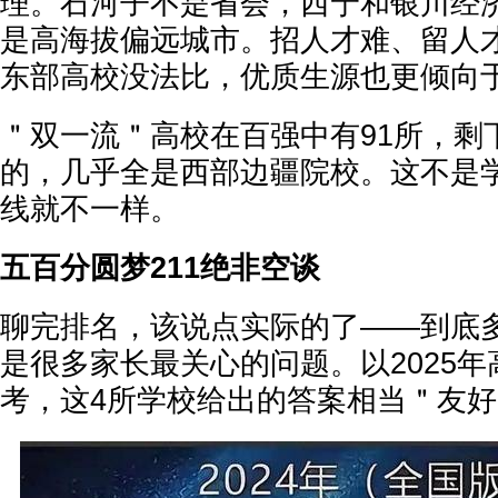
理。石河子不是省会，西宁和银川经
是高海拔偏远城市。招人才难、留人
东部高校没法比，优质生源也更倾向
＂双一流＂高校在百强中有91所，剩
的，几乎全是西部边疆院校。这不是
线就不一样。
五百分圆梦211绝非空谈
聊完排名，该说点实际的了——到底
是很多家长最关心的问题。以2025
考，这4所学校给出的答案相当＂友