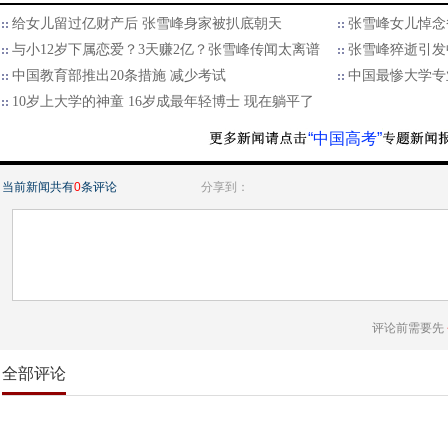
给女儿留过亿财产后 张雪峰身家被扒底朝天
张雪峰女儿悼念
与小12岁下属恋爱？3天赚2亿？张雪峰传闻太离谱
张雪峰猝逝引发
中国教育部推出20条措施 减少考试
中国最惨大学专
10岁上大学的神童 16岁成最年轻博士 现在躺平了
“中国高考”
当前新闻共有
0
条评论
分享到：
评论前需要先
全部评论