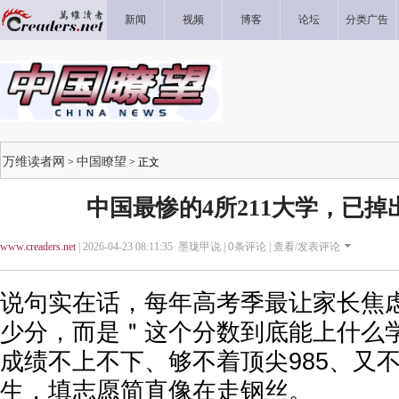
新闻
视频
博客
论坛
分类广告
万维读者网
中国瞭望
>
> 正文
中国最惨的4所211大学，已掉出
www.creaders.net
| 2026-04-23 08:11:35 墨珑甲说 |
0
条评论 |
查看/发表评论
说句实在话，每年高考季最让家长焦
少分，而是＂这个分数到底能上什么
成绩不上不下、够不着顶尖985、又
生，填志愿简直像在走钢丝。