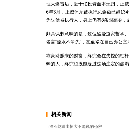
恒大爆雷后，近千亿投资血本无归，正威
6年3月，正威体系被执行总金额已超13
为失信被执行人，身上仍有8条限高令，
颇具讽刺意味的是，这位酷爱道家哲学、
名言“流水不争先”，甚至裱在自己办公
靠豪赌赚来的财富，终究会在失控的杠杆
奔的人，终究也没能躲过这场注定的崩塌
相关新闻
潘石屹道出恒大不能说的秘密