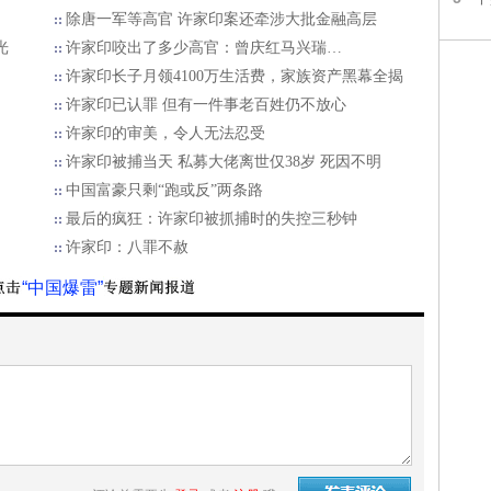
除唐一军等高官 许家印案还牵涉大批金融高层
光
许家印咬出了多少高官：曾庆红马兴瑞…
许家印长子月领4100万生活费，家族资产黑幕全揭
许家印已认罪 但有一件事老百姓仍不放心
许家印的审美，令人无法忍受
许家印被捕当天 私募大佬离世仅38岁 死因不明
中国富豪只剩“跑或反”两条路
最后的疯狂：许家印被抓捕时的失控三秒钟
许家印：八罪不赦
“中国爆雷”