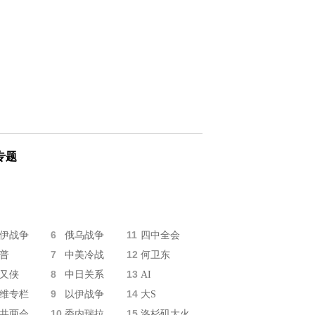
专题
6
11
伊战争
俄乌战争
四中全会
7
12
普
中美冷战
何卫东
8
13
又侠
中日关系
AI
9
14
维专栏
以伊战争
大S
10
15
共两会
委内瑞拉
洛杉矶大火