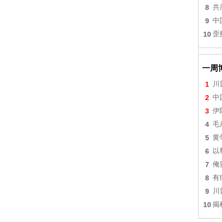
8
共
9
中
10
歪
一周
1
川
2
中
3
伊
4
毛
5
黄
6
以
7
俺
8
有
9
川
10
揭