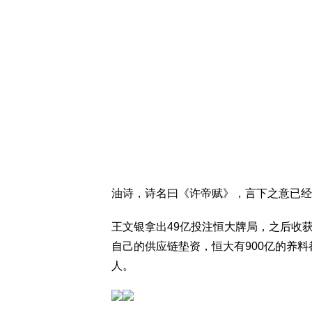
油诗，诗名曰《许帝赋》，言下之意已经
王文银拿出49亿投注恒大牌局，之后收
自己的供应链垫资，恒大有900亿的养
人。