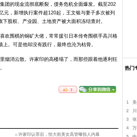
集团的现金流彻底断裂，债务危机全面爆发。截至202
4亿元，新增执行案件超120起，王文银与妻子多次被列
旗下股权、产业园、土地资产被大面积冻结查封。
喜欢围棋的铜矿大佬，常常援引日本传奇围棋手高川格
室墙上。可是他却没有践行，最终也沦为枯骨。
里烟消云散。许家印的高楼塌了，而那些跟着他逐利狂
。
热门
7
1
美
2
川
3
张
4
万
许家印认罪后，恒大前美女高管曝惊人内幕
5
中