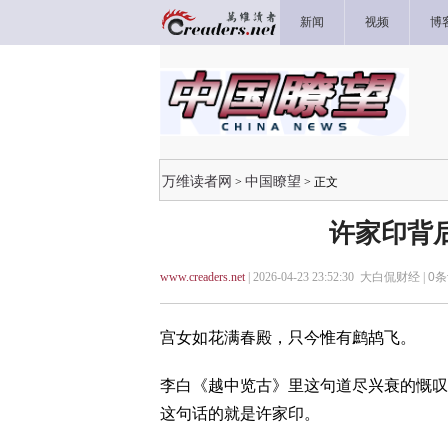
新闻
视频
博
万维读者网
中国瞭望
>
> 正文
许家印背
www.creaders.net
| 2026-04-23 23:52:30 大白侃财经 |
0
条
宫女如花满春殿，只今惟有鹧鸪飞。
李白《越中览古》里这句道尽兴衰的慨叹
这句话的就是许家印。