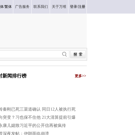
体
/
繁体
广告服务
联系我们
关于万维
登录
/
注册
小时新闻排行榜
更多>>
传秦刚已死三渠道确认 同日12人被执行死
向突变？习也保不住他 21大清算提前引爆
永康儿媳致习近平的公开信再被疯传
普深夜发帖：伊朗面临崩溃