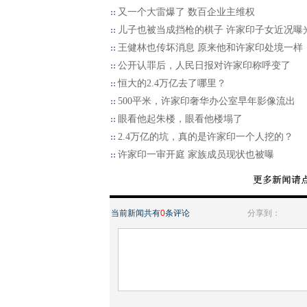
又一个大雷爆了 数百企业主维权
儿子也被当成挡枪的棋子 许家印子女近况曝
王健林也传坏消息 原来他和许家印处境一样
公开认罪后，人民日报对许家印称呼变了
恒大的2.4万亿去了哪里？
500平米，许家印奢华办公室早年影像流出
眼看他起朱楼，眼看他楼塌了
2.4万亿的坑，真的是许家印一个人挖的？
许家印一审开庭 家族成员现状也被曝
当前新闻共有
0
条评论
分享到：