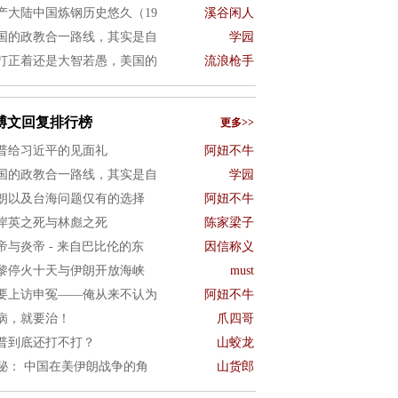
产大陆中国炼钢历史悠久（19
溪谷闲人
国的政教合一路线，其实是自
学园
打正着还是大智若愚，美国的
流浪枪手
博文回复排行榜
更多>>
普给习近平的见面礼
阿妞不牛
国的政教合一路线，其实是自
学园
朗以及台海问题仅有的选择
阿妞不牛
岸英之死与林彪之死
陈家梁子
帝与炎帝 - 来自巴比伦的东
因信称义
黎停火十天与伊朗开放海峡
must
要上访申冤——俺从来不认为
阿妞不牛
病，就要治！
爪四哥
普到底还打不打？
山蛟龙
秘： 中国在美伊朗战争的角
山货郎