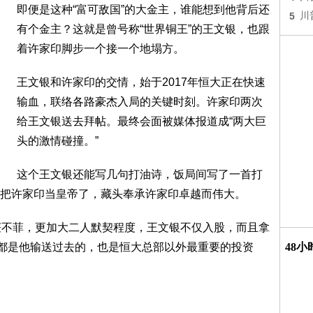
即便是这种“富可敌国”的大金主，谁能想到他背后还
5
川
有个金主？这就是曾号称“世界铜王”的王文银，也跟
着许家印脚步一个接一个地塌方。
王文银和许家印的交情，始于2017年恒大正在快速
输血，联络各路豪杰入局的关键时刻。许家印两次
给王文银送去拜帖。最终会面被媒体报道成“两大巨
头的激情碰撞。”
这个王文银还能写几句打油诗，饭局间写了一首打
把许家印当皇帝了，藏头奉承许家印卓越而伟大。
获不菲，更加大二人默契程度，王文银不仅入股，而且拿
料都是他输送过去的，也是恒大总部以外最重要的投资
48