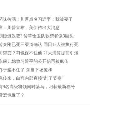
药味拉满！川普点名习近平：我被耍了
发：川普宣布，美伊传出大消息
朗惊爆政变? 传革命卫队软禁和谈3巨头
传秦刚已死三渠道确认 同日12人被执行死
向突变？习也保不住他 21大清算提前引爆
永康儿媳致习近平的公开信再被疯传
终于坐不住了 亲自下场搅和
息传来，白宫内部直接“乱了节奏”
有9名高级将领同时落马，习获最新称号
彦宏也反了？