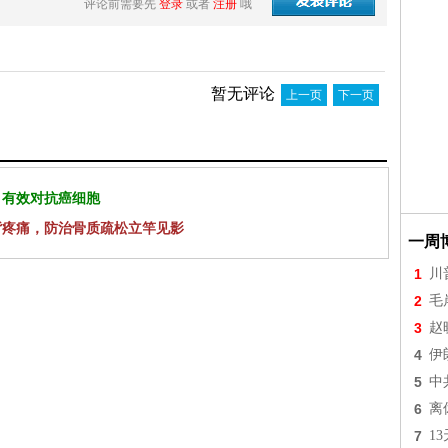
评论前需要先
登录
或者
注册
哦
暂无评论
上一页
下一页
 有效对抗癌细胞
背疼痛，防治骨质疏松立竿见影
一周
1
川
2
毛
3
赵
4
伊
5
中
6
离
7
1