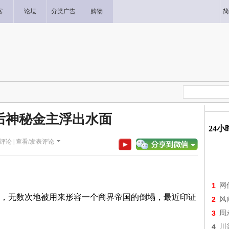
客
论坛
分类广告
购物
简
后神秘金主浮出水面
24
评论 |
查看/发表评论
1
网
，无数次地被用来形容一个商界帝国的倒塌，最近印证
2
风
3
周
4
川