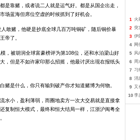
都是靠赌，或者说二人就是运气好。都是从国企出走，
市场蓝海但席位空虚的时候抓到了好机会。
1
火
2
突
，没人敢赌，他硬是抄底全球几百万吨铜矿，随后铜价暴
3
伊
王帝了。
4
网
规模，被胡润全球富豪榜评为第108位，还和水泊梁山好
5
风
大，但是不如许家印那么招摇，他最讨厌出现在报纸头
6
周
7
习
8
消
白赌是什么，你只有输到破产你才知道赌博为何物。
9
又
10
李
流水小，盈利薄弱，而圈地卖方一次大交易就是直接拿
还复制恒大模式，最终和恒大结局一样，江浙沪闽粤全
。