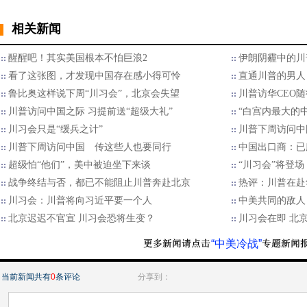
相关新闻
醒醒吧！其实美国根本不怕巨浪2
伊朗阴霾中的川
看了这张图，才发现中国存在感小得可怜
直通川普的男人
鲁比奥这样说下周“川习会”，北京会失望
川普访华CEO
川普访问中国之际 习提前送“超级大礼”
“白宫内最大的
川习会只是“缓兵之计”
川普下周访问中
川普下周访问中国 传这些人也要同行
中国出口商：已
超级怕“他们”，美中被迫坐下来谈
“川习会”将登
战争终结与否，都已不能阻止川普奔赴北京
热评：川普在赴
川习会：川普将向习近平要一个人
中美共同的敌人
北京迟迟不官宣 川习会恐将生变？
川习会在即 北
“中美冷战”
当前新闻共有
0
条评论
分享到：