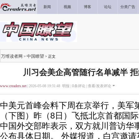
新闻
视频
博客
论坛
分类广告
万维读者网
中国瞭望
>
> 正文
川习会美企高管随行名单减半 
www.creaders.net
| 2026-05-08 19:31:48 明报 |
0
条评论 |
查看/发表评论
中美元首峰会料下周在京举行，美军第
（下图）昨（8日）飞抵北京首都国际
中国外交部昨表示，双方就川普访华
公布具体日期。 外媒报道，白宫邀请