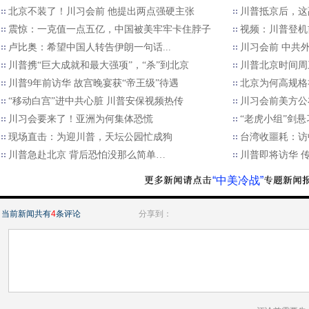
北京不装了！川习会前 他提出两点强硬主张
川普抵京后，这
震惊：一克值一点五亿，中国被美牢牢卡住脖子
视频：川普登机
卢比奥：希望中国人转告伊朗一句话...
川习会前 中共
川普携“巨大成就和最大强项”，“杀”到北京
川普北京时间周
川普9年前访华 故宫晚宴获“帝王级”待遇
北京为何高规格
“移动白宫”进中共心脏 川普安保视频热传
川习会前美方公
川习会要来了！亚洲为何集体恐慌
“老虎小组”剑悬
现场直击：为迎川普，天坛公园忙成狗
台湾收噩耗：访
川普急赴北京 背后恐怕没那么简单…
川普即将访华 
“中美冷战”
当前新闻共有
4
条评论
分享到：