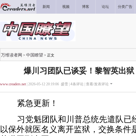
新闻
视频
博客
论坛
分类广告
万维读者网
中国瞭望
>
> 正文
爆川习团队已谈妥！黎智英出狱
www.creaders.net
| 2026-05-12 20:19:06 盛雪 |
4
条评论 |
查看/发表评论
紧急更新！
习党魁团队和川普总统先遣队已经
以保外就医名义离开监狱，交换条件