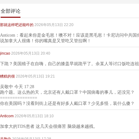
全部评论
那就这样吧还能咋的
2026年05月13日 22:20
Anticom：看起来你是金毛崽！噢不对！应该是黑毛崽！卡尼访问中共
说加拿大人很痛！你的嘴真是又管吃又管拉啊！
jincao
2026年05月13日 20:40
下跪？美国殖子在自嗨，自己的膝盖早就跪平了。余某人等讨口饭吃连祖
糟糕的很
2026年05月13日 19:21
吴敬中 今天 17:28
跑个题。这么热的天，北京还有人戴口罩？中国病毒的事儿，还没完？
===============
你在美国吗？没看到街上还是有好多人戴口罩？少见多怪，装什么傻？
Anticom
2026年05月13日 18:10
加拿大的TDS患者 这几天会很痛苦 脑袋越来越残。