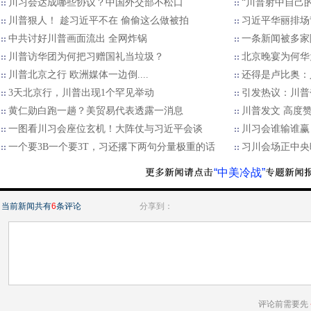
川习会达成哪些协议？中国外交部不松口
“川普射中自己
川普狠人！ 趁习近平不在 偷偷这么做被拍
习近平华丽排场
中共讨好川普画面流出 全网炸锅
一条新闻被多家
川普访华团为何把习赠国礼当垃圾？
北京晚宴为何华
川普北京之行 欧洲媒体一边倒....
还得是卢比奥：
3天北京行，川普出现1个罕见举动
引发热议：川普
黄仁勋白跑一趟？美贸易代表透露一消息
川普发文 高度赞扬
一图看川习会座位玄机！大阵仗与习近平会谈
川习会谁输谁赢
一个要3B一个要3T，习还撂下两句分量极重的话
习川会场正中央
“中美冷战”
当前新闻共有
6
条评论
分享到：
评论前需要先