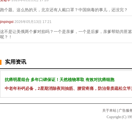
吴敬中
2026年05月13日 17:28
跑个题。这么热的天，北京还有人戴口罩？中国病毒的事儿，还没完？
jinpingxi
2026年05月13日 17:21
这不是让美俄两个爹对掐吗？一个是亲爹，一个是后爹，亲爹帮助共匪篡
呢？！
实用资讯
抗癌明星组合 多年口碑保证！天然植物萃取 有效对抗癌细胞
中老年补钙必备，2星期消除夜间抽筋、腰背疼痛，防治骨质疏松立竿
关于本站
|
广告服
Copyright (C) 199