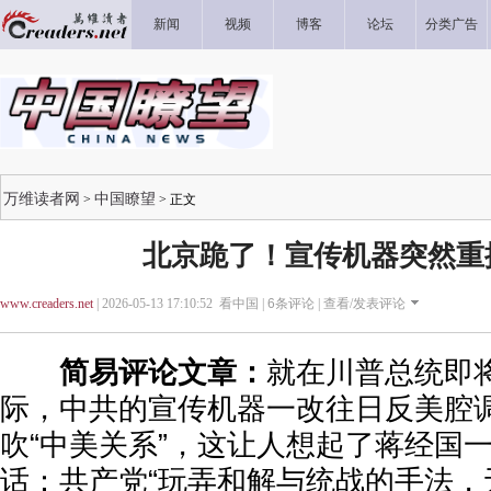
新闻
视频
博客
论坛
分类广告
万维读者网
中国瞭望
>
> 正文
北京跪了！宣传机器突然重
www.creaders.net
| 2026-05-13 17:10:52 看中国 |
6
条评论 |
查看/发表评论
简易评论文章：
就在川普总统即
际，中共的宣传机器一改往日反美腔
吹“中美关系”，这让人想起了蒋经国
话：共产党“玩弄和解与统战的手法，