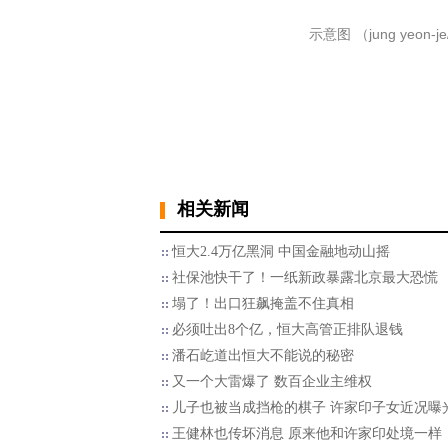
示意图 （jung yeon-je/A
相关新闻
恒大2.4万亿黑洞 中国金融地动山摇
社保池快干了！一纸新政暴露北京最大恐慌
塌了！出口狂飙掩盖不住真相
必须吐出8个亿，恒大高管正排队退钱
潘石屹道出恒大不能说的秘密
又一个大雷爆了 数百企业主维权
儿子也被当成挡枪的棋子 许家印子女近况曝
王健林也传坏消息 原来他和许家印处境一样