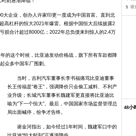
大时刻逐渐降临！”
5
谁
0大企业，创办人许家印更一度成为中国首富。直到北
，超高杠杆的恒大2021年爆雷。根据中国恒大后续披露2
亏损合计超过8000亿；2022年总负债来到惊人的2.4万
年的这个时候，比亚迪发动价格战，旗下所有车款都降
，引起众多中国车厂围剿。
当时，吉利汽车董事长李书福痛骂比亚迪董事
长王传福是“卷王”，强调降价只会偷工减料、不利产
业升级；长城汽车董事长魏建军更直接将比亚迪比
喻为“下一个恒大”。最后，中国国家市场监督管理总
48
局出面喊停，纷争才告终。
谢金河指出，如今经过1年时间，魏建军口中的
比亚迪“恒大时刻”正逐渐降临。