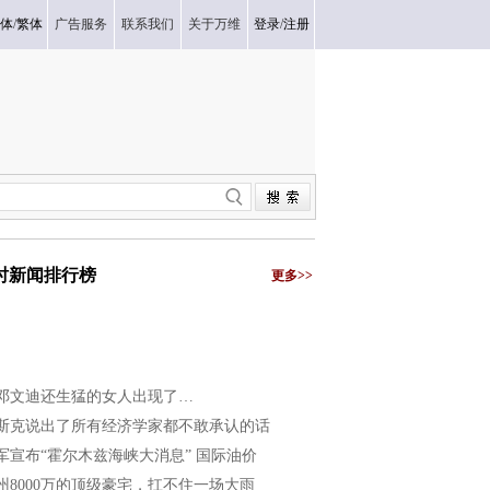
体
/
繁体
广告服务
联系我们
关于万维
登录
/
注册
小时新闻排行榜
更多>>
邓文迪还生猛的女人出现了…
斯克说出了所有经济学家都不敢承认的话
军宣布“霍尔木兹海峡大消息” 国际油价
州8000万的顶级豪宅，扛不住一场大雨