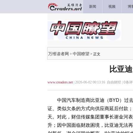
新闻
视频
博
万维读者网
中国瞭望
>
> 正文
比亚迪
www.creaders.net
| 2026-06-02 00:13:16 自由财经 |
0
条评
中国汽车制造商比亚迪（BYD）过去曾
证、类似欠条的方式向供应商延后付款；
天。对此，财信传媒集团董事长谢金河表
升；因中国面临财政困境，比亚迪无法再