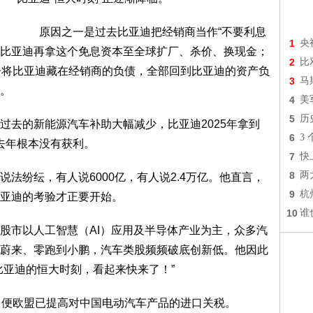
原因之一是过去比亚迪把经销商当作“不要利息
1
央
天，比亚迪再拿这个免息资本至全球扩厂、杀价、换现金；
2
比
子将比亚迪藏在经销商的负债，全部回到比亚迪的资产负
3
马
。
4
美
5
历
去的新能源汽车补助大幅减少，比亚迪2025年拿到
6
3
迪去年根本没有获利。
7
快
8
两
纷纭，有人说6000亿，有人说2.4万亿。他直言，
9
杭
亚迪的考验才正要开始。
10
谁
市以人工智慧（AI）应用及半导体产业为主，众多汽
蔚来、零跑到小鹏，汽车类股频频破底创新低。他因此
比亚迪的恒大时刻，看起来快来了！”