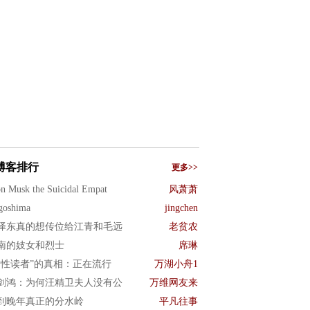
博客排行
更多>>
n Musk the Suicidal Empat
风萧萧
goshima
jingchen
泽东真的想传位给江青和毛远
老贫农
南的妓女和烈士
席琳
女性读者”的真相：正在流行
万湖小舟1
剑鸿：为何汪精卫夫人没有公
万维网友来
到晚年真正的分水岭
平凡往事