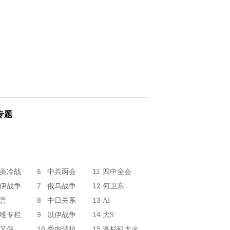
专题
6
11
美冷战
中共两会
四中全会
7
12
伊战争
俄乌战争
何卫东
8
13
普
中日关系
AI
9
14
维专栏
以伊战争
大S
10
15
又侠
委内瑞拉
洛杉矶大火