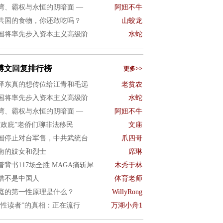
湾、霸权与永恒的阴暗面 —
阿妞不牛
共国的食物，你还敢吃吗？
山蛟龙
国将率先步入资本主义高级阶
水蛇
博文回复排行榜
更多>>
泽东真的想传位给江青和毛远
老贫农
国将率先步入资本主义高级阶
水蛇
湾、霸权与永恒的阴暗面 —
阿妞不牛
“政庇”老侨们聊非法移民
文庙
国停止对台军售，中共武统台
爪四哥
南的妓女和烈士
席琳
普背书117场全胜.MAGA痛斩犀
木秀于林
惜不是中国人
体育老师
庭的第一性原理是什么？
WillyRong
女性读者”的真相：正在流行
万湖小舟1