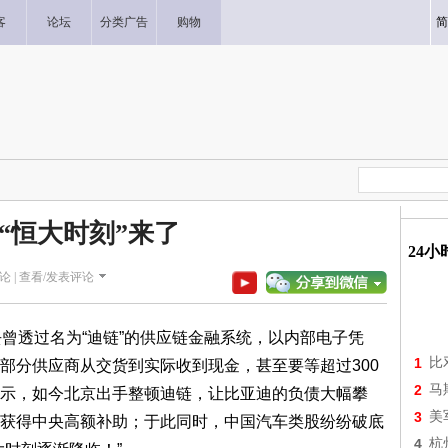
客
论坛
分类广告
购物
简
“恒大时刻”来了
24
论 |
查看/发表评论
透过名为“迪链”的供应链金融系统，以内部电子凭
1
比
部分供应商从交货到实际收到现金，甚至要等超过300
2
马
示，如今北京出手整顿迪链，让比亚迪的负债大幅攀
3
美
获得中央高额补助；于此同时，中国汽车类股纷纷破底
4
杭