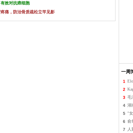
 有效对抗癌细胞
背疼痛，防治骨质疏松立竿见影
一周
1
Elo
2
Ka
3
毛
4
湖
5
“
6
俞
7
人