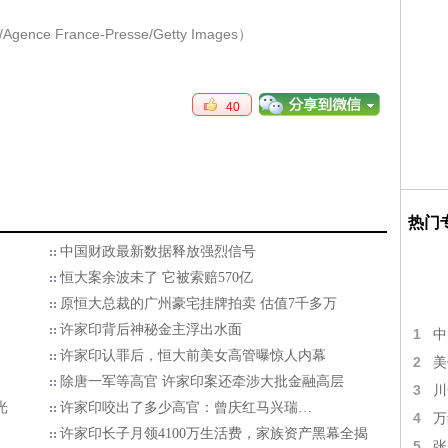
gence France-Presse/Getty Images）
40
热门
中国财政最新数据释放强烈信号
恒大案余波未了 它被索赔570亿
原恒大总裁的广州豪宅挂牌拍卖 估值7千多万
许家印背后神秘金主浮出水面
1
中
许家印认罪后，恒大前美女高管曝惊人内幕
2
美
除唐一军等高官 许家印案还牵涉大批金融高层
3
川
光
许家印咬出了多少高官：曾庆红马兴瑞…
4
万
许家印长子月领4100万生活费，家族资产黑幕全揭
5
张