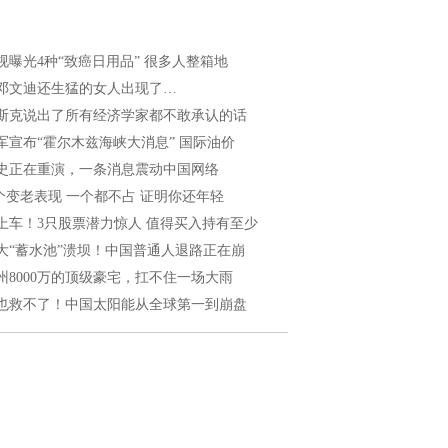
视曝光4种“致癌日用品” 很多人整箱地
邓文迪还生猛的女人出现了…
斯克说出了所有经济学家都不敢承认的话
军宣布“霍尔木兹海峡大消息” 国际油价
史正在重演，一条消息震动中国网络
 个变老表现 一个都不占 证明你还年轻
上车！3只股票潜力惊人 值得买入持有至少
大“蓄水池”溃坝！中国普通人退路正在崩
州8000万的顶级豪宅，扛不住一场大雨
也救不了！中国太阳能从全球第一到崩盘