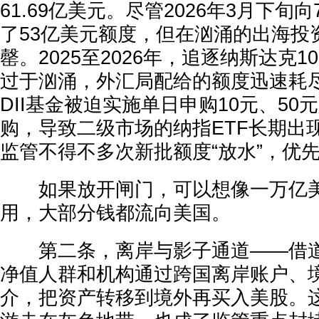
61.69亿美元。尽管2026年3月下旬
了53亿美元额度，但在汹涌的出海投
罄。2025至2026年，追逐纳斯达克1
过于汹涌，外汇局配给的额度迅速耗
DII基金被迫实施单日申购10元、50
购，导致二级市场的纳指ETF长期出
监管不得不多次新批额度“放水”，优
如果放开闸门，可以想像一万亿美
用，大部分钱都流向美国。
第二条，离岸与影子通道——借道
净值人群和机构通过跨国离岸账户、
介，把资产转移到境外再买入美股。