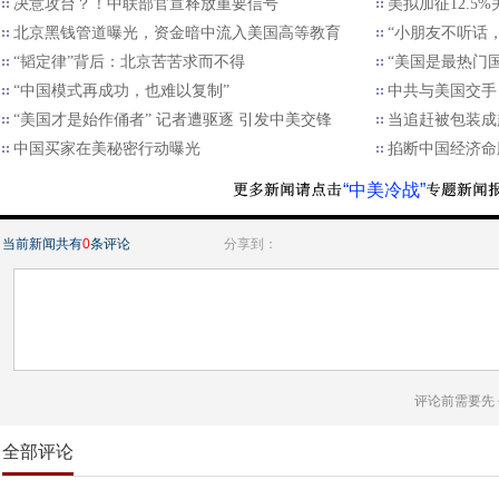
决意攻台？！中联部官宣释放重要信号
美拟加征12.5
北京黑钱管道曝光，资金暗中流入美国高等教育
“小朋友不听话
“韬定律”背后：北京苦苦求而不得
“美国是最热门
“中国模式再成功，也难以复制”
中共与美国交手
“美国才是始作俑者” 记者遭驱逐 引发中美交锋
当追赶被包装成
中国买家在美秘密行动曝光
掐断中国经济命
“中美冷战”
当前新闻共有
0
条评论
分享到：
评论前需要先
全部评论