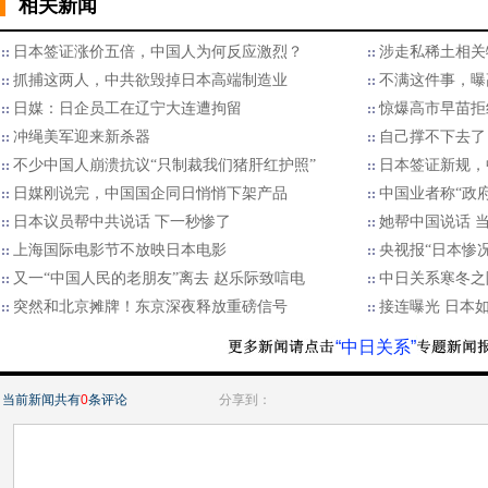
相关新闻
日本签证涨价五倍，中国人为何反应激烈？
涉走私稀土相关
抓捕这两人，中共欲毁掉日本高端制造业
不满这件事，曝
日媒：日企员工在辽宁大连遭拘留
惊爆高市早苗拒
冲绳美军迎来新杀器
自己撑不下去了
不少中国人崩溃抗议“只制裁我们猪肝红护照”
日本签证新规，
日媒刚说完，中国国企同日悄悄下架产品
中国业者称“政
日本议员帮中共说话 下一秒惨了
她帮中国说话 
上海国际电影节不放映日本电影
央视报“日本惨况
又一“中国人民的老朋友”离去 赵乐际致唁电
中日关系寒冬之
突然和北京摊牌！东京深夜释放重磅信号
接连曝光 日本
“中日关系”
当前新闻共有
0
条评论
分享到：