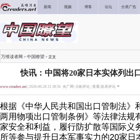
新闻
视频
博客
论坛
分类广告
万维读者网
中国瞭望
>
> 正文
快讯：中国将20家日本实体列出
www.creaders.net
| 2026-06-28 21:38:56 央广网 |
0
条评论 |
查看/发表评论
根据《中华人民共和国出口管制法》
两用物项出口管制条例》等法律法规
家安全和利益，履行防扩散等国际义
所等参与提升日本军事实力的20家日