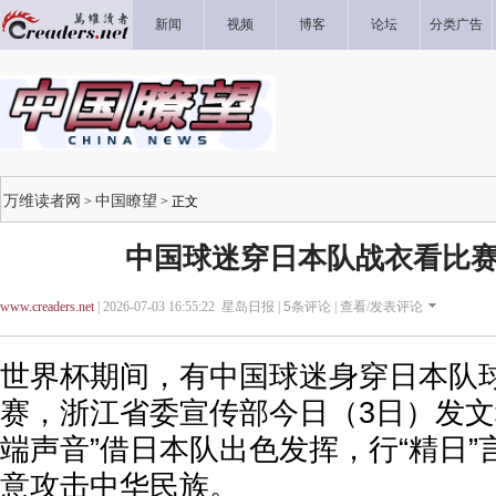
新闻
视频
博客
论坛
分类广告
万维读者网
中国瞭望
>
> 正文
中国球迷穿日本队战衣看比赛
www.creaders.net
| 2026-07-03 16:55:22 星岛日报 |
5
条评论 |
查看/发表评论
世界杯期间，有中国球迷身穿日本队
赛，浙江省委宣传部今日（3日）发文
端声音”借日本队出色发挥，行“精日
意攻击中华民族。