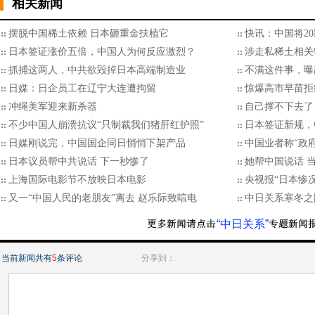
相关新闻
摆脱中国稀土依赖 日本砸重金扶植它
快讯：中国将2
日本签证涨价五倍，中国人为何反应激烈？
涉走私稀土相关
抓捕这两人，中共欲毁掉日本高端制造业
不满这件事，曝
日媒：日企员工在辽宁大连遭拘留
惊爆高市早苗拒
冲绳美军迎来新杀器
自己撑不下去了
不少中国人崩溃抗议“只制裁我们猪肝红护照”
日本签证新规，
日媒刚说完，中国国企同日悄悄下架产品
中国业者称“政
日本议员帮中共说话 下一秒惨了
她帮中国说话 
上海国际电影节不放映日本电影
央视报“日本惨况
又一“中国人民的老朋友”离去 赵乐际致唁电
中日关系寒冬之
“中日关系”
当前新闻共有
5
条评论
分享到：