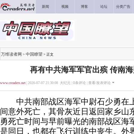
新闻
视频
博客
论坛
分类广告
万维读者网
中国瞭望
>
> 正文
再有中共海军军官出殡 传南
www.creaders.net
| 2026-07-07 21:30:08 大纪元 |
0
条评论 |
查看/发表评论
中共南部战区海军中尉石少勇在上
间意外死亡，其骨灰近日返回家乡山
勇死亡时间与早前曝光的南部战区海
是同日，也都在飞行训练中丧生。外