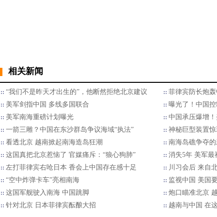
相关新闻
“我们不是昨天才出生的”，他断然拒绝北京建议
菲律宾防长炮轰
美军剑指中国 多线多国联合
曝光了！中国控
美军南海重磅计划曝光
中国承压爆增！
一箭三雕？中国在东沙群岛争议海域“执法”
神秘巨型装置惊
看透北京 越南掀起南海造岛狂潮
南海岛礁争夺的
这国真把北京惹恼了 官媒痛斥：“狼心狗肺”
消失5年 美军
左打菲律宾右呛日本 香会上中国存在感十足
川习会后 来自北
“空中炸弹卡车”亮相南海
监视中国 美国
这国军舰驶入南海 中国跳脚
炮口瞄准北京 
针对北京 日本菲律宾酝酿大招
越南与中国 在