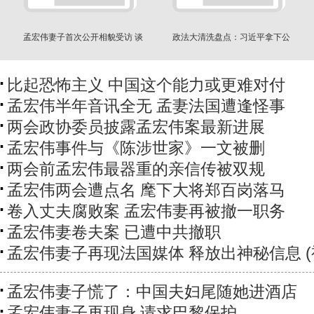
孟宏伟妻子首次公开相貌受访 谈
政法大清洗盘点：习近平拿下公
论丈夫和中共
安部7名高官
比起恐怖主义 中国这个能力或更难对付
孟宏伟半年音讯全无 孟妻法国遭逢怪事
两会政协委员披露孟宏伟案最新进展
孟宏伟事件与《陈涉世家》一文被删
两会前孟宏伟最器重的亲信传被双规
孟宏伟两会遭点名 麾下大将郑百岗落马
卷入丈夫腐败案 孟宏伟妻再被撤一职务
孟宏伟妻卷夫案 已遭中共撤职
孟宏伟妻子再现法国媒体 释放出神秘信息 (
孟宏伟妻子慌了：中国夫妇尾随她进酒店
孟宏伟妻子再现身 请求巴黎保护