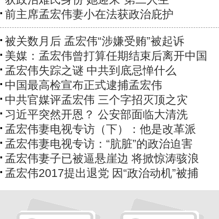
前主席孟宏伟妻小在法获政治庇护
被关数月后 孟宏伟“涉嫌受贿”被起诉
美媒：孟宏伟曾打算任期结束后离开中国
孟宏伟失踪之谜 中共到底忌惮什么
中国最高检宣布正式逮捕孟宏伟
中共官媒评孟宏伟 三个字招灭顶之灾
习近平突然开恩？ 公安部面临大清洗
孟宏伟妻电视专访（下）：他是改革派
孟宏伟妻电视专访：“肮脏”的政治迫害
孟宏伟妻子已被逼悬崖边 将掀惊涛骇浪
孟宏伟2017提出退党 因“政治动机”被捕