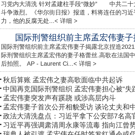
习党内大清洗 针对孟建柱手段“微妙” 中共二
斗争激烈。《华尔街日报》报道，料将连任的习近平
力，他的反腐无处...< 详细 >
国际刑警组织前主席孟宏伟妻子
国际刑警组织前主席孟宏伟妻子揭露北京捏造2021 年 
际刑警组织主席孟宏伟的妻子格蕾丝.高歌在法国
后拍照。 AP - Laurent Ci...< 详细 >
秋后算账 孟宏伟之妻高歌面临中共起诉
中国再竞国际刑警组织 孟宏伟妻担心被“失
孟宏伟妻突发声有蹊跷 或涉高层内斗
孟宏伟妻子首次公开相貌受访 谈论丈夫和
政法大清洗盘点：习近平拿下公安部7名高
习近平再强调肃清周永康等流毒 指向江曾
瑞典人被引渡 孟宏伟在任时签发红通令或