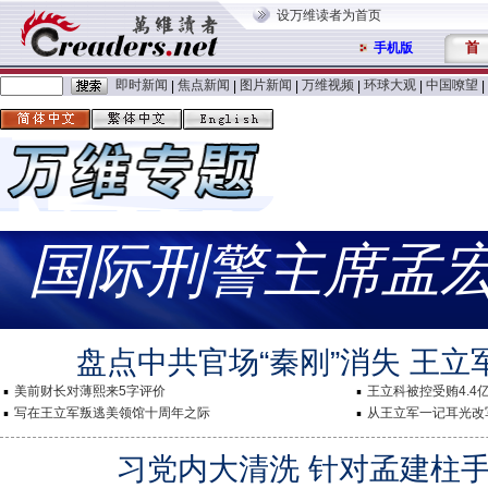
设万维读者为首页
首
手机版
即时新闻
焦点新闻
图片新闻
万维视频
环球大观
中国嘹望
|
|
|
|
|
|
国际刑警主席孟
盘点中共官场“秦刚”消失 王立
美前财长对薄熙来5字评价
王立科被控受贿4.4
写在王立军叛逃美领馆十周年之际
从王立军一记耳光改
习党内大清洗 针对孟建柱手