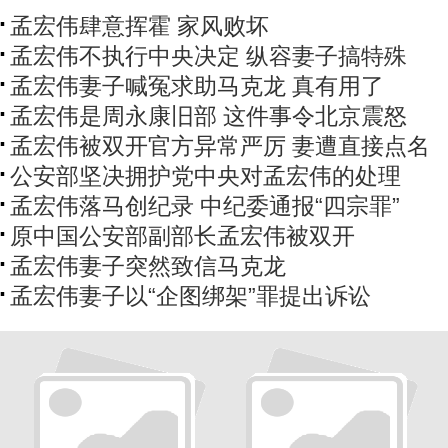
孟宏伟肆意挥霍 家风败坏
孟宏伟不执行中央决定 纵容妻子搞特殊
孟宏伟妻子喊冤求助马克龙 真有用了
孟宏伟是周永康旧部 这件事令北京震怒
孟宏伟被双开官方异常严厉 妻遭直接点名
公安部坚决拥护党中央对孟宏伟的处理
孟宏伟落马创纪录 中纪委通报“四宗罪”
原中国公安部副部长孟宏伟被双开
孟宏伟妻子突然致信马克龙
孟宏伟妻子以“企图绑架”罪提出诉讼