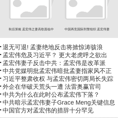
秋后算账 孟宏伟之妻高歌面临中
中国再竞国际刑警组织 孟宏伟妻
共起诉
担心被“失踪”
退无可退! 孟妻绝地反击将掀惊涛骇浪
孟宏伟危及习近平？ 更大老虎呼之欲出
孟宏伟妻子反击中共：孟宏伟是改革派
中共党媒明批孟宏伟暗批孟妻指家风不正
习近平整肃收权 与孟宏伟密切两局长失踪
外企在华破天荒头一遭 法雷奥赢官司
中共为什么在此时公布孟宏伟下落？
中共暗示孟宏伟妻子Grace Meng关键信息
中国官方对孟宏伟的措辞十分罕见