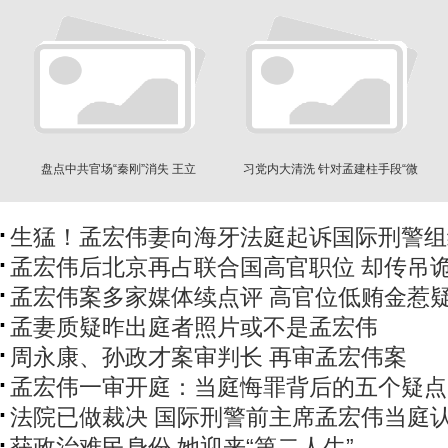
盘点中共官场“秦刚”消失 王立
习党内大清洗 针对孟建柱手段“微
军“休假治疗”
妙”
生猛！孟宏伟妻向海牙法庭起诉国际刑警组
孟宏伟后北京再占联合国高官职位 却传吊
孟宏伟案多家媒体续点评 高官位低贿金惹
孟妻质疑昨出庭者照片或不是孟宏伟
周永康、孙政才案审判长 再审孟宏伟案
孟宏伟一审开庭：当庭悔罪背后的五个疑点
法院已做裁决 国际刑警前主席孟宏伟当庭
​获政治难民身份 她迎来“第二人生”