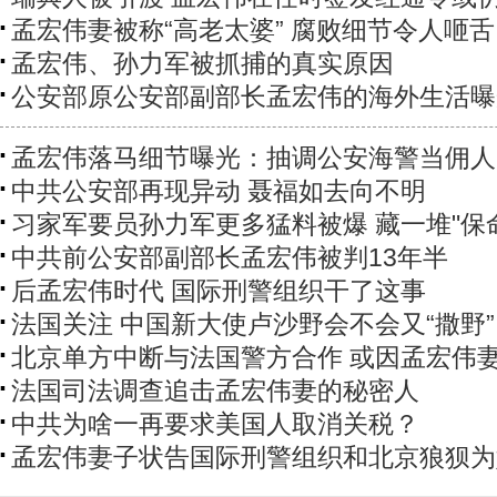
孟宏伟妻被称“高老太婆” 腐败细节令人咂舌
孟宏伟、孙力军被抓捕的真实原因
公安部原公安部副部长孟宏伟的海外生活曝
孟宏伟落马细节曝光：抽调公安海警当佣人
中共公安部再现异动 聂福如去向不明
习家军要员孙力军更多猛料被爆 藏一堆"保
中共前公安部副部长孟宏伟被判13年半
后孟宏伟时代 国际刑警组织干了这事
法国关注 中国新大使卢沙野会不会又“撒野”
北京单方中断与法国警方合作 或因孟宏伟
法国司法调查追击孟宏伟妻的秘密人
中共为啥一再要求美国人取消关税？
孟宏伟妻子状告国际刑警组织和北京狼狈为