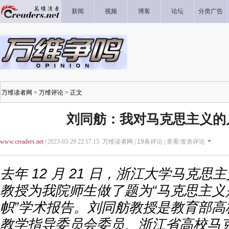
新闻
视频
博客
论坛
分类广告
万维读者网
>
万维评论
> 正文
刘同舫：我对马克思主义的
www.creaders.net
| 2023-03-29 22:17:15 万维读者网 |
19
条评论 |
查看/发表评论
去年 12 月 21 日，浙江大学马克
教授为我院师生做了题为“马克思主义
帜”学术报告。刘同舫教授是教育部高
教学指导委员会委员、浙江省高校马