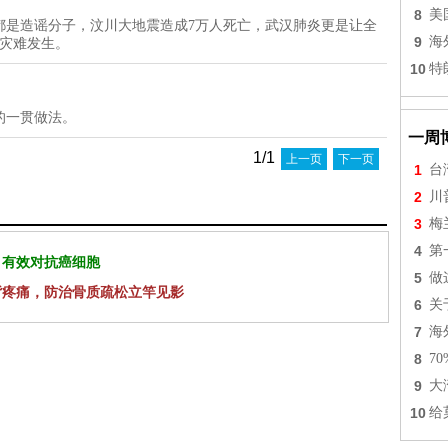
8
美
都是造谣分子，汶川大地震造成7万人死亡，武汉肺炎更是让全
9
海
的灾难发生。
10
特
的一贯做法。
一周
1/1
上一页
下一页
1
台
2
川
3
梅
4
第
 有效对抗癌细胞
5
做
背疼痛，防治骨质疏松立竿见影
6
关
7
海
8
7
9
大
10
给