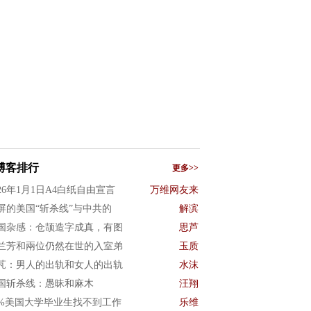
博客排行
更多>>
026年1月1日A4白纸自由宣言
万维网友来
屏的美国“斩杀线”与中共的
解滨
国杂感：仓颉造字成真，有图
思芦
兰芳和兩位仍然在世的入室弟
玉质
芃：男人的出轨和女人的出轨
水沫
国斩杀线：愚昧和麻木
汪翔
0%美国大学毕业生找不到工作
乐维