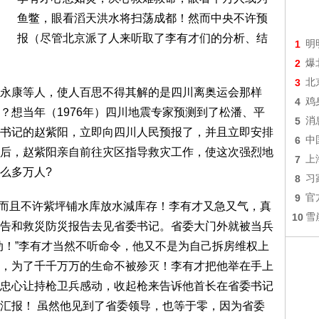
鱼鳖，眼看滔天洪水将扫荡成都！然而中央不许预
报（尽管北京派了人来听取了李有才们的分析、结
1
明
2
爆
3
北
永康等人，使人百思不得其解的是四川离奥运会那样
4
鸡
？想当年（1976年）四川地震专家预测到了松潘、平
5
消
书记的赵紫阳，立即向四川人民预报了，并且立即安排
6
中
后，赵紫阳亲自前往灾区指导救灾工作，使这次强烈地
7
上
么多万人?
8
习
9
官
报，而且不许紫坪铺水库放水減库存！李有才又急又气，真
10
雪
告和救災防災报告去见省委书记。省委大门外就被当兵
动！”李有才当然不听命令，他又不是为自己拆房维权上
，为了千千万万的生命不被殄灭！李有才把他举在手上
忠心让持枪卫兵感动，收起枪来告诉他首长在省委书记
汇报！ 虽然他见到了省委领导，也等于零，因为省委