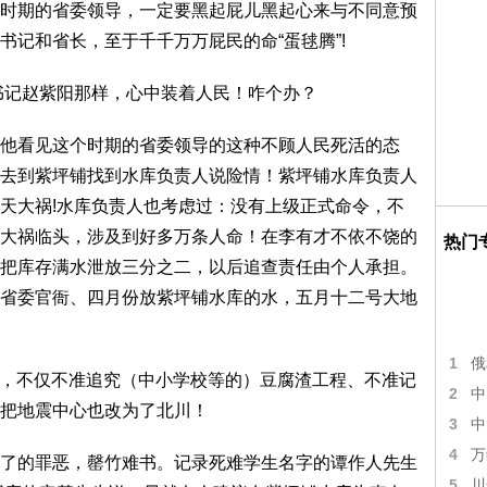
时期的省委领导，一定要黑起屁儿黑起心来与不同意预
书记和省长，至于千千万万屁民的命“蛋毬腾”!
委书记赵紫阳那样，心中装着人民！咋个办？
他看见这个时期的省委领导的这种不顾人民死活的态
去到紫坪铺找到水库负责人说险情！紫坪铺水库负责人
天大祸!水库负责人也考虑过：没有上级正式命令，不
大祸临头，涉及到好多万条人命！在李有才不依不饶的
热门
把库存满水泄放三分之二，以后追查责任由个人承担。
省委官衙、四月份放紫坪铺水库的水，五月十二号大地
1
俄
罪恶，不仅不准追究（中小学校等的）豆腐渣工程、不准记
2
中
地把地震中心也改为了北川！
3
中
4
万
了的罪恶，罄竹难书。记录死难学生名字的谭作人先生
5
川