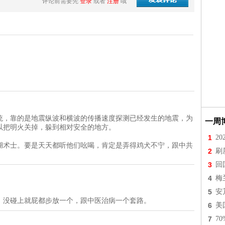
评论前需要先
登录
或者
注册
哦
统，靠的是地震纵波和横波的传播速度探测已经发生的地震，为
一周
以把明火关掉，躲到相对安全的地方。
1
2
湖术士。要是天天都听他们吆喝，肯定是弄得鸡犬不宁，跟中共
2
刷
。
3
回
4
梅
5
安
，没碰上就屁都步放一个，跟中医治病一个套路。
6
美
7
7