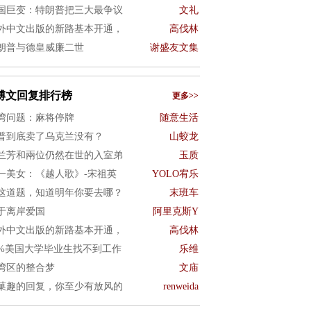
国巨变：特朗普把三大最争议
文礼
外中文出版的新路基本开通，
高伐林
朗普与德皇威廉二世
谢盛友文集
博文回复排行榜
更多>>
湾问题：麻将停牌
随意生活
普到底卖了乌克兰没有？
山蛟龙
兰芳和兩位仍然在世的入室弟
玉质
一美女：《越人歌》-宋祖英
YOLO宥乐
这道题，知道明年你要去哪？
末班车
于离岸爱国
阿里克斯Y
外中文出版的新路基本开通，
高伐林
0%美国大学毕业生找不到工作
乐维
湾区的整合梦
文庙
菓趣的回复，你至少有放风的
renweida