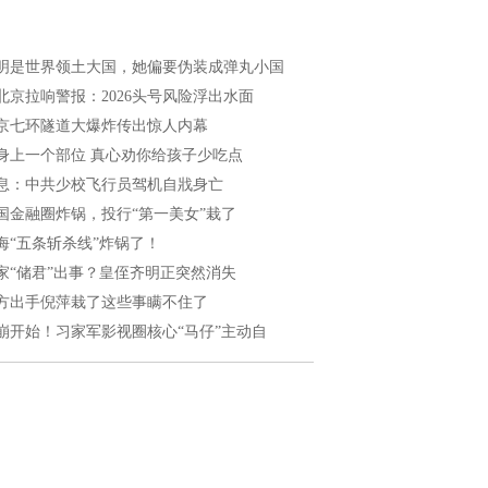
明是世界领土大国，她偏要伪装成弹丸小国
北京拉响警报：2026头号风险浮出水面
京七环隧道大爆炸传出惊人内幕
身上一个部位 真心劝你给孩子少吃点
息：中共少校飞行员驾机自戕身亡
国金融圈炸锅，投行“第一美女”栽了
海“五条斩杀线”炸锅了！
家“储君”出事？皇侄齐明正突然消失
方出手倪萍栽了这些事瞒不住了
崩开始！习家军影视圈核心“马仔”主动自