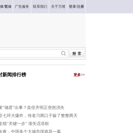
体
/
繁体
广告服务
联系我们
关于万维
登录
/
注册
小时新闻排行榜
更多>>
家“储君”出事？皇侄齐明正突然消失
京七环大爆炸，传老习两口子躲了整整两天
走错“关键一步” 渐失话语权
年夜，中国多个大城市现诡异一幕