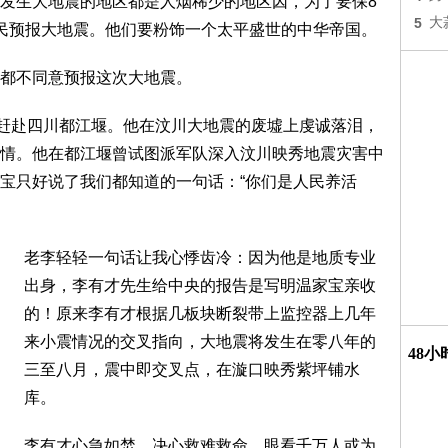
发生大地震的地区都是人烟稀少的地区因，为了要保8
5
大
民预报大地震。他们要粉饰一个太平盛世的中华帝国。
，都不同意预报这次大地震。
即赶赴四川都江堰。他在汶川大地震的废墟上虔诚落泪，
情。他在都江堰曾试图派军队深入汶川映秀地震灾害中
宝只好说了我们都知道的一句话：“你们是人民养活
老李轻轻一句话让我心悸齿冷：因为他是地质专业
出身，李有才先生给中央的报告是写明温家宝亲收
的！原来李有才根据几板块断裂带上监控器上几年
来小震情况的交叉指向，大地震将发生在零八年的
48
三至八月，震中即交叉点，在漩口映秀紫坪铺水
库。
李有才心急如焚，决心救难救命，眼看千万人或为