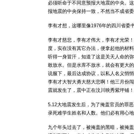
必须听命于不同意预报大地震的中央。这
报地震的中央保持一致，不然当不成省委
李有才想，这哪里像1976年的四川省
李有才慈悲，李有才伟大，李有才光荣！
度，实在没有其它办法，便拿起他的材料
听得一身冒汗，知道了这是关天人命的弥
敢放水。但是水库不放水，就会有更大的
说服下，最后达成协议，以私人名义悄悄
李有才大智大勇大慈大悲啊！他三月份闯
震就发生了，震中正在汶川映秀紫坪铺！
5.12大地震发生后，为了掩盖官员的
录死难学生姓名和人数。他们必有用心
九个年头过去了，被掩盖的黑暗，被掩盖