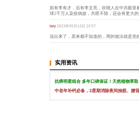
前有李有才，后有李文亮，吹哨人在中共眼里
球2千万人染疫病故，共匪不除，还会有更大
lary
2023年05月13日 10:57
说出来了，原来都不知道的，周的做法就是党
实用资讯
抗癌明星组合 多年口碑保证！天然植物萃取
中老年补钙必备，2星期消除夜间抽筋、腰