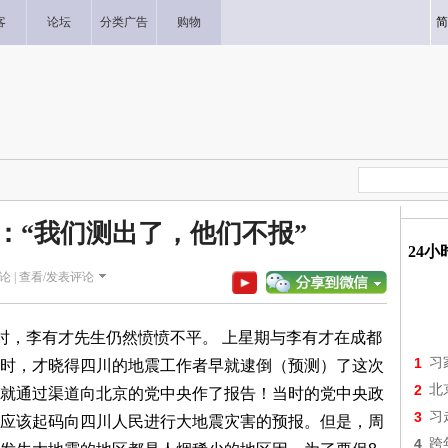
客
论坛
分类广告
购物
简
震：“我们测出了，他们不报”
24
论 |
查看/发表评论
话时，李有才先生仍然愤愤不平。 上星期与李有才在成都
1
习
时，才晓得四川的地震工作者早就逮倒（预测）了这次
2
北
就通过渠道向北京的党中央作了报告！当时的党中央政
3
习
应该起码向四川人民进行大地震灾害的预报。但是，周
4
跨