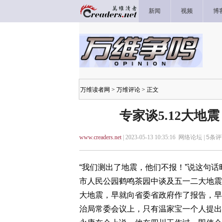
新闻
视频
博
万维读者网
>
万维评论
> 正文
专家谈5.12大地
www.creaders.net
| 2023-05-13 10:35:16 网络论坛 |
5
条评
“我们测出了地震，他们不报！”说这句
市人民公园鹤鸣茶园中谈及五一二大地震
大地震，早就向省委省政府作了报告，早
治局常委会议上，只有温家宝一个人提出