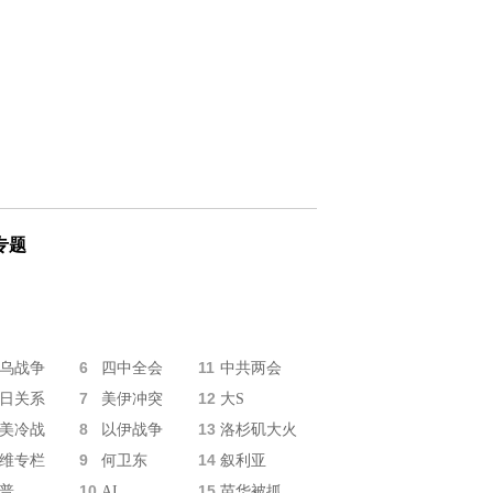
专题
6
11
乌战争
四中全会
中共两会
7
12
日关系
美伊冲突
大S
8
13
美冷战
以伊战争
洛杉矶大火
9
14
维专栏
何卫东
叙利亚
10
15
普
AI
苗华被抓