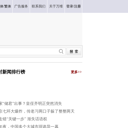
体
/
繁体
广告服务
联系我们
关于万维
登录
/
注册
小时新闻排行榜
更多>>
家“储君”出事？皇侄齐明正突然消失
京七环大爆炸，传老习两口子躲了整整两天
走错“关键一步” 渐失话语权
年夜，中国多个大城市现诡异一幕