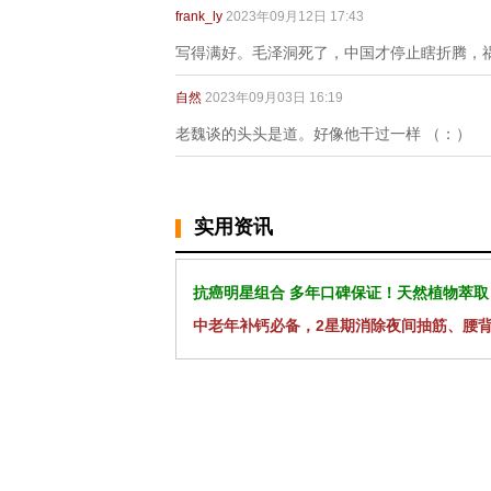
frank_ly
2023年09月12日 17:43
写得满好。毛泽洞死了，中国才停止瞎折腾，
自然
2023年09月03日 16:19
老魏谈的头头是道。好像他干过一样 （：）
实用资讯
抗癌明星组合 多年口碑保证！天然植物萃取
中老年补钙必备，2星期消除夜间抽筋、腰