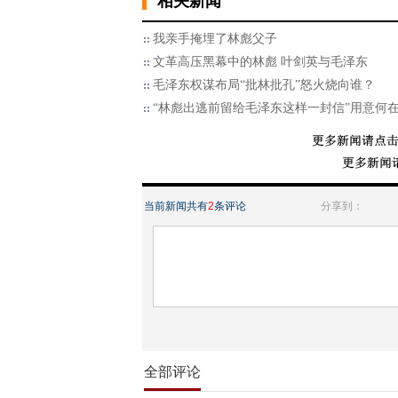
相关新闻
我亲手掩埋了林彪父子
文革高压黑幕中的林彪 叶剑英与毛泽东
毛泽东权谋布局“批林批孔”怒火烧向谁？
“林彪出逃前留给毛泽东这样一封信”用意何
当前新闻共有
2
条评论
分享到：
全部评论