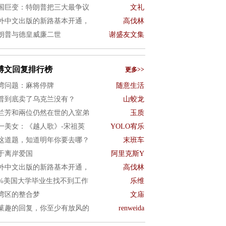
国巨变：特朗普把三大最争议
文礼
外中文出版的新路基本开通，
高伐林
朗普与德皇威廉二世
谢盛友文集
博文回复排行榜
更多>>
湾问题：麻将停牌
随意生活
普到底卖了乌克兰没有？
山蛟龙
兰芳和兩位仍然在世的入室弟
玉质
一美女：《越人歌》-宋祖英
YOLO宥乐
这道题，知道明年你要去哪？
末班车
于离岸爱国
阿里克斯Y
外中文出版的新路基本开通，
高伐林
0%美国大学毕业生找不到工作
乐维
湾区的整合梦
文庙
菓趣的回复，你至少有放风的
renweida