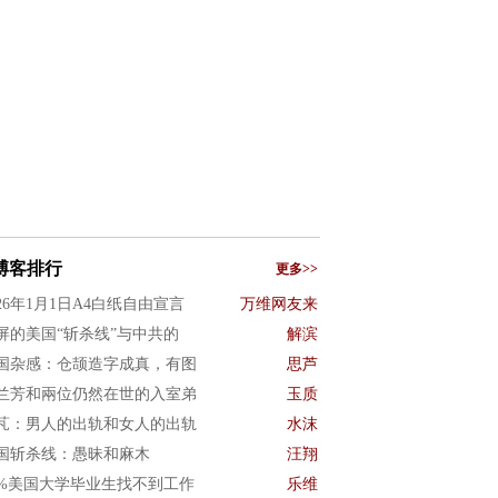
博客排行
更多>>
026年1月1日A4白纸自由宣言
万维网友来
屏的美国“斩杀线”与中共的
解滨
国杂感：仓颉造字成真，有图
思芦
兰芳和兩位仍然在世的入室弟
玉质
芃：男人的出轨和女人的出轨
水沫
国斩杀线：愚昧和麻木
汪翔
0%美国大学毕业生找不到工作
乐维