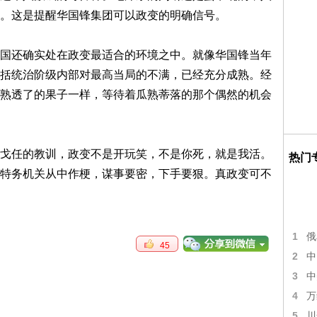
。这是提醒华国锋集团可以政变的明确信号。
国还确实处在政变最适合的环境之中。就像华国锋当年
括统治阶级内部对最高当局的不满，已经充分成熟。经
熟透了的果子一样，等待着瓜熟蒂落的那个偶然的机会
戈任的教训，政变不是开玩笑，不是你死，就是我活。
热门
特务机关从中作梗，谋事要密，下手要狠。真政变可不
1
俄
45
2
中
3
中
4
万
5
川