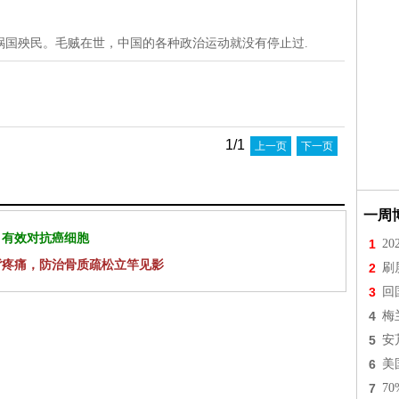
祸国殃民。毛贼在世，中国的各种政治运动就没有停止过.
1/1
上一页
下一页
一周
 有效对抗癌细胞
1
2
背疼痛，防治骨质疏松立竿见影
2
刷
3
回
4
梅
5
安
6
美
7
7