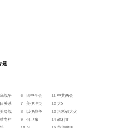
专题
6
11
乌战争
四中全会
中共两会
7
12
日关系
美伊冲突
大S
8
13
美冷战
以伊战争
洛杉矶大火
9
14
维专栏
何卫东
叙利亚
10
15
普
AI
苗华被抓