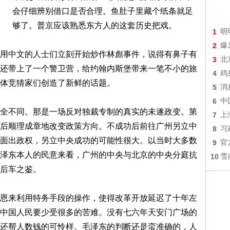
会仔细辨别借口是否合理。鱼肚子里藏个纸条就足
够了。普京应该熟悉东方人的这套历史把戏。
1
明
2
爆
用中文的人士们立刻开始炒作林彪事件，说得有鼻子有
3
北
还带上了一个警卫营，给约翰内斯堡带来一笔不小的旅
4
鸡
体竞猜家们创造了新鲜的话题。
5
消
6
中
全不同。那是一场反对独裁专制的真实的未遂政变。第
7
上
后顺理成章地改变政策方向。不成功后前往广州另立中
8
习
面出政权，另立中央成功的可能性很大。以当时大多数
9
官
泽东本人的民意来看，广州的中央与北京的中央分庭抗
10
雪
后车之鉴。
恩来利用特务手段的操作，使得改革开放延迟了十年左
中国人民要少受很多的苦难。没有七六年天安门广场的
还帮人数钱的可怜样。毛泽东的判断还是蛮准确的，人