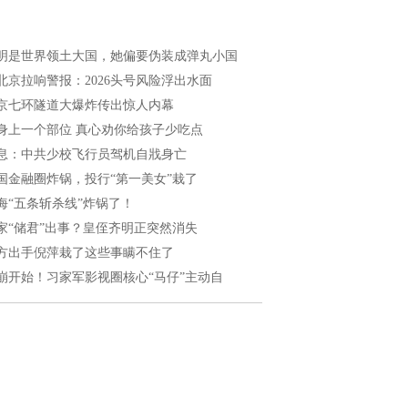
明是世界领土大国，她偏要伪装成弹丸小国
北京拉响警报：2026头号风险浮出水面
京七环隧道大爆炸传出惊人内幕
身上一个部位 真心劝你给孩子少吃点
息：中共少校飞行员驾机自戕身亡
国金融圈炸锅，投行“第一美女”栽了
海“五条斩杀线”炸锅了！
家“储君”出事？皇侄齐明正突然消失
方出手倪萍栽了这些事瞒不住了
崩开始！习家军影视圈核心“马仔”主动自