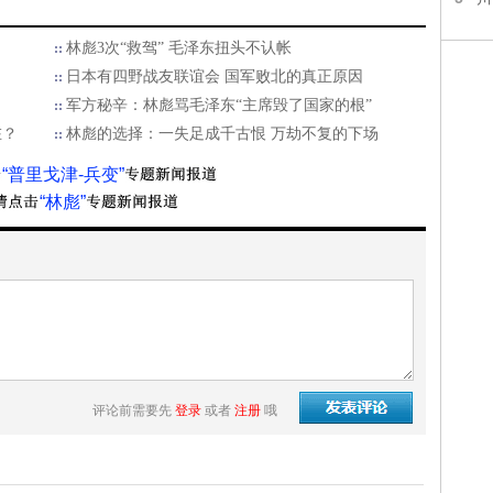
林彪3次“救驾” 毛泽东扭头不认帐
日本有四野战友联谊会 国军败北的真正原因
军方秘辛：林彪骂毛泽东“主席毁了国家的根”
在？
林彪的选择：一失足成千古恨 万劫不复的下场
“普里戈津-兵变”
“林彪”
评论前需要先
登录
或者
注册
哦