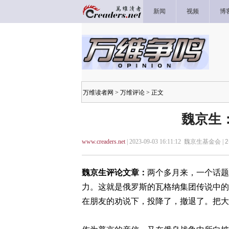
新闻
视频
博
万维读者网
>
万维评论
> 正文
魏京生
www.creaders.net
| 2023-09-03 16:11:12 魏京生基金会 |
2
魏京生评论文章：
两个多月来，一个话题
力。这就是俄罗斯的瓦格纳集团传说中的
在朋友的劝说下，投降了，撤退了。把大