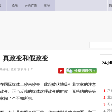
客
论坛
分类广告
购物
简
：真政变和假政变
24
条评论 |
查看/发表评论
在国际媒体上吵来吵去，此起彼伏地吸引着大家的注意
1
习
政变。正当反俄的媒体欢呼政变的时候，瓦格纳的头头
2
北
家闹了个不知所措。
3
习
4
跨