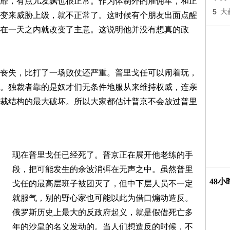
靡，有点儿发飘也很正常。作为体制外的雇佣军，和正
5
大
变来威胁上级，就不正常了。这时候有个朋友出面点醒
在一天之内就改变了主意。这说明他并没有想真的政
丧失，比打了一场败仗还严重。普里戈任可以闹着玩，
。独裁者靠的是奴才们无条件地服从来维持权威，连亲
裁结构的最大破坏。所以大家都估计普京不会放过普里
现在普里戈任已经死了。普京正在展开他老练的手
段，把可能发生的余波消弭在无声之中。虽然普里
48
戈任的最高层班子被团灭了，但中下层人员不一定
就服气，别的野心家也可能以此为借口煽动造反。
俄罗斯历史上最大的反政府起义，就是假借死亡多
年的沙皇的名义发动的。当人们想造反的时候，不