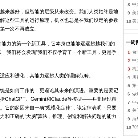
8
中
越来越好，但智能的层级从未改变。我们人类始终是地
9
美
解这些工具的运行原理，机器也总是在我们设定的参数
10
美
第一次不再成立。
一周
知能力的第一个新工具，它本身也能够远远超越我们的
来，我们将会发现“我们不仅孕育了一个新工具，更是孕
1
台
2
中
3
梅
适应和进化，其能力远超人类的理解范畴。
4
川
5
第
统是如何工作的，更遑论其未来的演进。重要的是要记
6
做
atGPT、Gemini和Claude等模型——并非经过精
7
中
。它的起因来自一项“规模化定律”，该定律表明：只要
8
关
力和正确的“大脑”算法，推理、创造和解决问题的能力
9
海
10
7