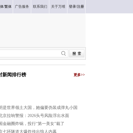
体
/
繁体
广告服务
联系我们
关于万维
登录
/
注册
小时新闻排行榜
更多>>
明是世界领土大国，她偏要伪装成弹丸小国
北京拉响警报：2026头号风险浮出水面
国金融圈炸锅，投行“第一美女”栽了
京七环隧道大爆炸传出惊人内幕