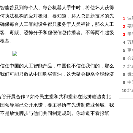
智能普及到每个人、每台机器人手中时，将使坏人获得
何执法机构的应对极限。要知道，坏人总是新技术的先
1
波
确保每台人工智能设备都只服务于人类福祉，那么人工
2
要
客、毒贩、恐怖分子和虚假信息传播者。不等两个超级
3
明
根基。
4
万
5
更
6
会
信任中国的人工智能产品，中国也不信任我们的，那么
7
北
我们可能只敢从中国购买酱油，这无疑会扼杀全球经济
8
爆
9
中
10
北
监管开展合作？如今民主党和共和党都在比拼谁谴责北
国领导层已公开承诺，要主导所有先进制造业领域。我
不是放慢脚步与他们共同制定规则。你难道不看报纸