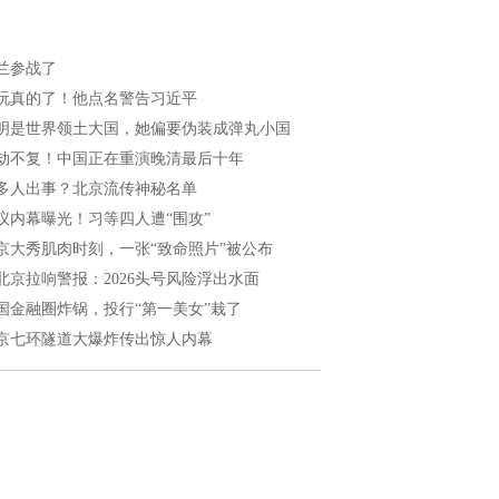
兰参战了
玩真的了！他点名警告习近平
明是世界领土大国，她偏要伪装成弹丸小国
劫不复！中国正在重演晚清最后十年
多人出事？北京流传神秘名单
议内幕曝光！习等四人遭“围攻”
京大秀肌肉时刻，一张“致命照片”被公布
北京拉响警报：2026头号风险浮出水面
国金融圈炸锅，投行“第一美女”栽了
京七环隧道大爆炸传出惊人内幕