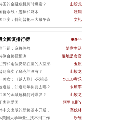
共国的金融危机何时爆发？
山蛟龙
国斩杀线：愚昧和麻木
汪翔
国巨变：特朗普把三大最争议
文礼
博文回复排行榜
更多>>
湾问题：麻将停牌
随意生活
共倒台路径预测
遍地是贪官
兰芳和兩位仍然在世的入室弟
玉质
普到底卖了乌克兰没有？
山蛟龙
一美女：《越人歌》-宋祖英
YOLO宥乐
这道题，知道明年你要去哪？
末班车
共国的金融危机何时爆发？
山蛟龙
于离岸爱国
阿里克斯Y
外中文出版的新路基本开通，
高伐林
0%美国大学毕业生找不到工作
乐维