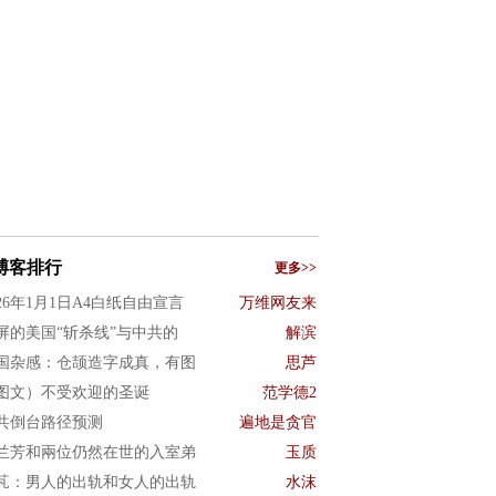
博客排行
更多>>
026年1月1日A4白纸自由宣言
万维网友来
屏的美国“斩杀线”与中共的
解滨
国杂感：仓颉造字成真，有图
思芦
图文）不受欢迎的圣诞
范学德2
共倒台路径预测
遍地是贪官
兰芳和兩位仍然在世的入室弟
玉质
芃：男人的出轨和女人的出轨
水沫