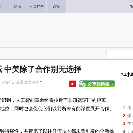
客
论坛
分类广告
购物
简
 中美除了合作别无选择
24
|
3
条评论 |
查看/发表评论
意识到，人工智能革命终将拉近而非疏远两国的距离。
1
明
地位，同时也会促使它们以前所未有的深度展开合作。
2
爆
3
中
独特属性，并带来了以往任何技术都未曾引发的全新挑
4
北