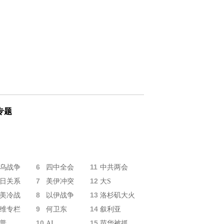
专题
6
11
乌战争
四中全会
中共两会
7
12
日关系
美伊冲突
大S
8
13
美冷战
以伊战争
洛杉矶大火
9
14
维专栏
何卫东
叙利亚
10
15
普
AI
苗华被抓