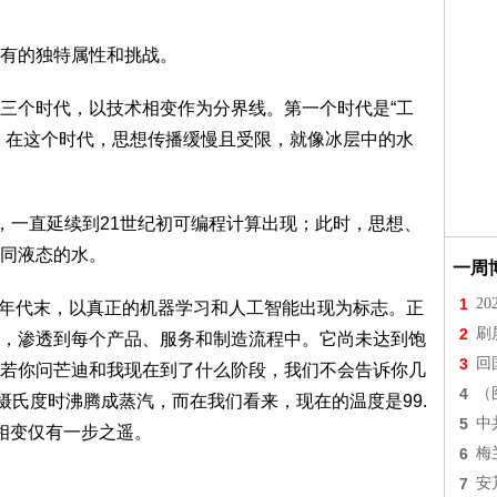
有的独特属性和挑战。
三个时代，以技术相变作为分界线。第一个时代是“工
。在这个时代，思想传播缓慢且受限，就像冰层中的水
生，一直延续到21世纪初可编程计算出现；此时，思想、
同液态的水。
一周
1
2
10年代末，以真正的机器学习和人工智能出现为标志。正
2
刷
，渗透到每个产品、服务和制造流程中。它尚未达到饱
3
回
若你问芒迪和我现在到了什么阶段，我们不会告诉你几
4
（
摄氏度时沸腾成蒸汽，而在我们看来，现在的温度是99.
5
中
相变仅有一步之遥。
6
梅
7
安