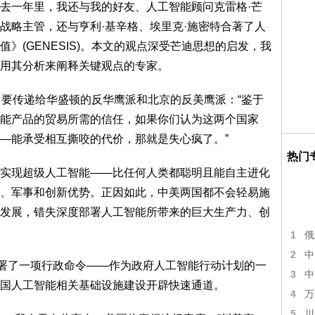
去一年里，我还与我的好友、人工智能顾问克雷格·芒
战略主管，还与亨利·基辛格、埃里克·施密特合著了人
》(GENESIS)。本文的观点深受芒迪思想的启发，我
用其分析来阐释关键观点的专家。
，要传递给华盛顿的反华鹰派和北京的反美鹰派：“鉴于
能产品的贸易所需的信任，如果你们认为这两个国家
—能承受相互撕咬的代价，那就是失心疯了。”
热门
实现超级人工智能——比任何人类都聪明且能自主进化
、军事和创新优势。正因如此，中美两国都不会轻易施
发展，错失深度部署人工智能所带来的巨大生产力、创
1
俄
2
中
签署了一项行政命令——作为政府人工智能行动计划的一
3
中
国人工智能相关基础设施建设开辟快速通道。
4
万
5
川