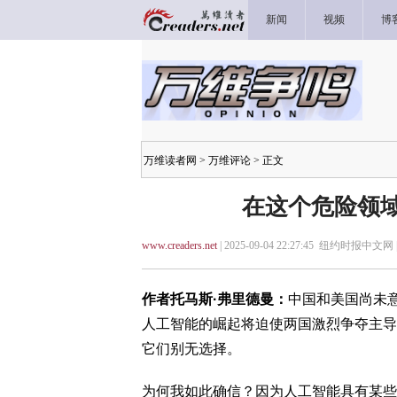
新闻
视频
博
万维读者网
>
万维评论
> 正文
在这个危险领域
www.creaders.net
| 2025-09-04 22:27:45 纽约时报中文网 
作者托马斯·弗里德曼：
中国和美国尚未
人工智能的崛起将迫使两国激烈争夺主导
它们别无选择。
为何我如此确信？因为人工智能具有某些