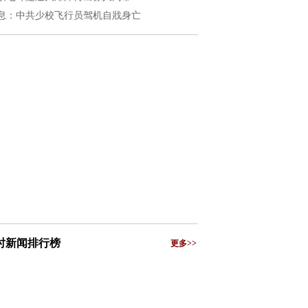
息：中共少校飞行员驾机自戕身亡
小时新闻排行榜
更多>>