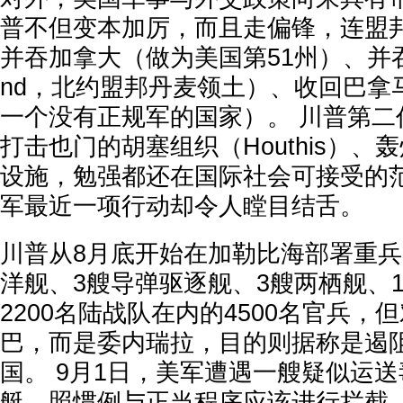
普不但变本加厉，而且走偏锋，连盟
并吞加拿大（做为美国第51州）、并吞格
nd，北约盟邦丹麦领土）、收回巴拿
一个没有正规军的国家）。 川普第二
打击也门的胡塞组织（Houthis）、
设施，勉强都还在国际社会可接受的范
军最近一项行动却令人瞠目结舌。
川普从8月底开始在加勒比海部署重兵
洋舰、3艘导弹驱逐舰、3艘两栖舰、
2200名陆战队在内的4500名官兵，
巴，而是委内瑞拉，目的则据称是遏
国。 9月1日，美军遭遇一艘疑似运
艇，照惯例与正当程序应该进行拦截