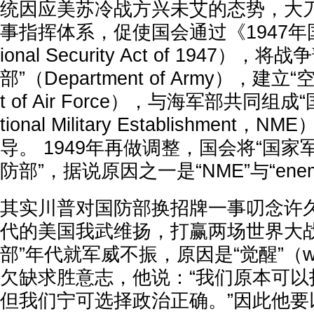
统因应美苏冷战方兴未艾的态势，大
事指挥体系，促使国会通过《1947年
ional Security Act of 1947）
部”（Department of Army），建立“
t of Air Force），与海军部共同组
tional Military Establishment
导。 1949年再做调整，国会将“国家
防部”，据说原因之一是“NME”与“ene
其实川普对国防部换招牌一事叨念许久
代的美国我武维扬，打赢两场世界大战
部”年代就军威不振，原因是“觉醒”（w
欠缺求胜意志，他说：“我们原本可以
但我们宁可选择政治正确。”因此他要