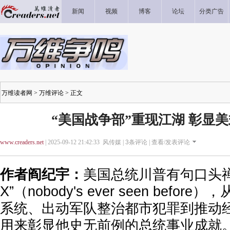
新闻
视频
博客
论坛
分类广告
万维读者网
>
万维评论
> 正文
“美国战争部”重现江湖 彰显
www.creaders.net
| 2025-09-12 21:42:33 风传媒 |
3
条评论 |
查看/发表评论
作者阎纪宇：
美国总统川普有句口头禅
X”（nobody's ever seen befo
系统、出动军队整治都市犯罪到推动
用来彰显他史无前例的总统事业成就。