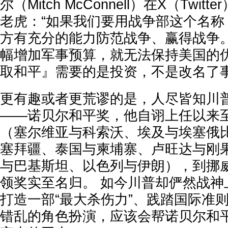
尔（Mitch McConnell）在X（Twi
老虎：“如果我们要用战争部这个名称
方有充分的能力防范战争、赢得战争。
幅增加军事预算，就无法保持美国的优
取和平』需要的是投资，不是改名了事
更有趣或者更荒谬的是，人尽皆知川
——诺贝尔和平奖，他自诩上任以来
（塞尔维亚与科索沃、埃及与埃塞俄
塞拜疆、泰国与柬埔寨、卢旺达与刚
与巴基斯坦、以色列与伊朗），到挪威
领奖实至名归。 如今川普却俨然战神
打造一部“最大杀伤力”、践踏国际准
错乱的角色扮演，应该会帮诺贝尔和