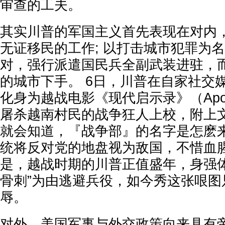
审查的工夫。
其实川普的军国主义首先表现在对内
无证移民的工作; 以打击城市犯罪为
对，强行派遣国民兵全副武装进驻，
的城市下手。 6日，川普在自家社交
化身为越战电影《现代启示录》（Apoca
屠杀越南村民的战争狂人上校，附上文
就会知道，『战争部』的名字是怎麽来
统将反对党的地盘视为敌国，不惜血腥
是，越战时期的川普正值盛年，身强体
骨刺”为由逃避兵役，如今秀这张哏图
辱。
对外，美国军事与外交政策向来具有