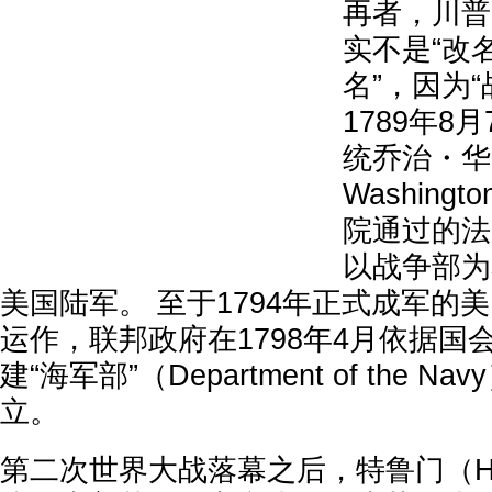
再者，川普
实不是“改
名”，因为
1789年8
统乔治・华盛
Washin
院通过的法
以战争部为
美国陆军。 至于1794年正式成军的
运作，联邦政府在1798年4月依据国
建“海军部”（Department of the 
立。
第二次世界大战落幕之后，特鲁门（Harr