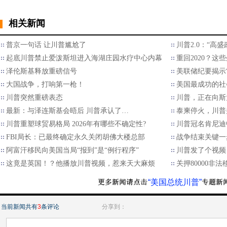
相关新闻
普京一句话 让川普尴尬了
川普2.0：“高
起底川普禁止爱泼斯坦进入海湖庄园水疗中心内幕
重回2020？
泽伦斯基释放重磅信号
美联储纪要揭示“
大国战争，打响第一枪！
美国最成功的社
川普突然重磅表态
川普，正在向斯
最新：与泽连斯基会晤后 川普承认了…
泰柬停火，川普
川普重塑球贸易格局 2026年有哪些不确定性?
川普冠名肯尼迪
FBI局长：已最终确定永久关闭胡佛大楼总部
战争结束关键一
阿富汗移民向美国当局“报到”是“例行程序”
川普发了个视频
这竟是英国！？他播放川普视频，惹来天大麻烦
关押80000非
“美国总统川普”
当前新闻共有
3
条评论
分享到：