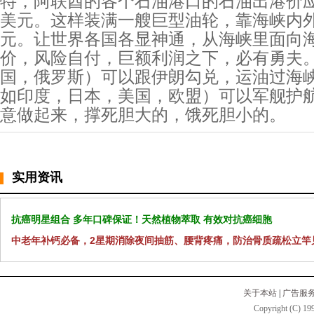
特，阿联酋的各个石油港口的石油出港价应
美元。这样装满一艘巨型油轮，靠海峡内外
元。让世界各国各显神通，从海峡里面向
价，风险自付，巨额利润之下，必有勇夫
国，俄罗斯）可以跟伊朗勾兑，运油过海
如印度，日本，美国，欧盟）可以军舰护
意做起来，撑死胆大的，饿死胆小的。
实用资讯
抗癌明星组合 多年口碑保证！天然植物萃取 有效对抗癌细胞
中老年补钙必备，2星期消除夜间抽筋、腰背疼痛，防治骨质疏松立竿
关于本站
|
广告服
Copyright (C) 199