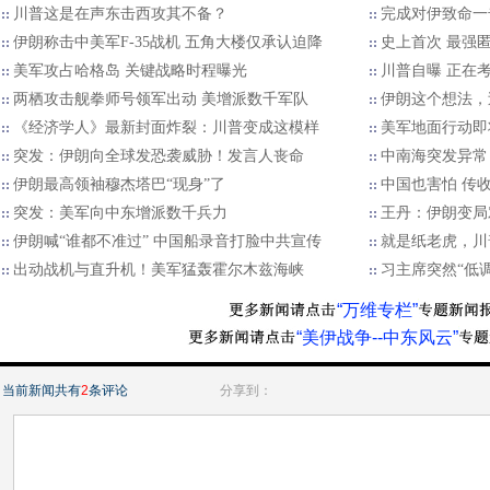
川普这是在声东击西攻其不备？
完成对伊致命一
伊朗称击中美军F-35战机 五角大楼仅承认迫降
史上首次 最强
美军攻占哈格岛 关键战略时程曝光
川普自曝 正在
两栖攻击舰拳师号领军出动 美增派数千军队
伊朗这个想法，
《经济学人》最新封面炸裂：川普变成这模样
美军地面行动即
突发：伊朗向全球发恐袭威胁！发言人丧命
中南海突发异常
伊朗最高领袖穆杰塔巴“现身”了
中国也害怕 传
突发：美军向中东增派数千兵力
王丹：伊朗变局
伊朗喊“谁都不准过” 中国船录音打脸中共宣传
就是纸老虎，川
出动战机与直升机！美军猛轰霍尔木兹海峡
习主席突然“低
“万维专栏”
“美伊战争--中东风云”
当前新闻共有
2
条评论
分享到：