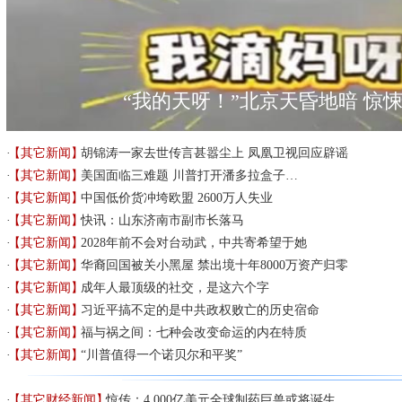
“我的天呀！”北京天昏地暗 惊
【其它新闻】
胡锦涛一家去世传言甚嚣尘上 凤凰卫视回应辟谣
【其它新闻】
美国面临三难题 川普打开潘多拉盒子…
【其它新闻】
中国低价货冲垮欧盟 2600万人失业
【其它新闻】
快讯：山东济南市副市长落马
【其它新闻】
2028年前不会对台动武，中共寄希望于她
【其它新闻】
华裔回国被关小黑屋 禁出境十年8000万资产归零
【其它新闻】
成年人最顶级的社交，是这六个字
【其它新闻】
习近平搞不定的是中共政权败亡的历史宿命
【其它新闻】
福与祸之间：七种会改变命运的内在特质
【其它新闻】
“川普值得一个诺贝尔和平奖”
【其它财经新闻】
惊传：4,000亿美元全球制药巨兽或将诞生