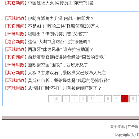
【其它新闻】
中国这场大火 网传员工“献忠”引发
【环球时政】
伊朗各派角力升温 内战一触即发？
【其它新闻】
不是AI！“哼哈二将”怪照笑翻250万人
【环球时政】
唱哪出？伊朗讥笑川普“又缩了”
【港台新闻】
这位“大咖”3度访台 北京很低调？
【环球时政】
西班牙“休达风暴” 谁在推波助澜？
【其它新闻】
前新疆警察继续讲述曾经被“囚禁的灵魂”
【环球时政】
遭欧盟22国“围攻”，西班牙怒了
【其它新闻】
人祸？甘肃双石门景区洪灾已致25人死亡
【环球时政】
莫斯科市长：餐馆爆炸是“残忍的恐怖行径”
【环球时政】
从“狠打”到“不打” 川普被伊朗吓退了？
上页
1
2
3
4
5
6
7
8
9
关于本站
|
广告服
Copyright (C) 1