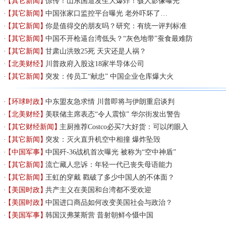
【其它新闻】
惊传！山东国道发生大爆炸！骇人影像曝光
【其它新闻】
中国张家口监控平台曝光 老外吓坏了…
【其它新闻】
你是值得交的朋友吗？研究：有统一评判标准
【其它新闻】
中国不开枪逼台湾低头？“灰色地带”蚕食最难防
【其它新闻】
甘肃山洪致25死 天灾还是人祸？
【北美财经】
川普政府入股这18家半导体公司
【其它新闻】
突发：传员工“献忠” 中国企业仓库爆大火
【环球时政】
中东盟友急求情 川普即将与伊朗重启谈判
【北美财经】
美联储主席表态“令人震惊” 华尔街发出警告
【其它财经新闻】
主厨推荐Costco必买7大好货：可以闭眼入
【其它新闻】
突发：灭火直升机空中相撞 爆炸坠毁
【中国军事】
中国歼-36战机首次曝光 被称为“空中神盾”
【其它新闻】
流亡藏人悲诉：年轻一代已丧失母语能力
【其它新闻】
王虹的穿戴 戳破了多少中国人的不体面？
【美国时政】
共产主义在美国和台湾都不受欢迎
【美国时政】
中国进口商品如何改变美国社会与政治？
【美国军事】
韩国汉弗莱斯营 昔射朝鲜今慑中国