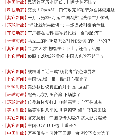
【美国时政】
民调跌至历史新低，川普为何不慌？
【科技动态】
突发！OpenAI一口气攻克10项菲尔兹奖级难题
【其它新闻】
一月亏光336万元 中国A股“追光者”7月惊魂
【环球时政】
“游泳就能去欧洲”：一场误读引爆的危机
【车坛动态】
车厂都在堆料 雷军竟推出一台“减配车”
【环球时政】
乌克兰的F-16是怎么打掉俄罗斯的Su-35的？
【其它新闻】
“北大天才”柳智宇：下山，还俗，结婚
【其它新闻】
傻眼！2块钱的雪糕 中国人也吃不起了？
【其它新闻】
核辐射？近三成“脱北者”染色体异常
【其它新闻】
中国“AI版一带一路”野心曝光了
【环球时政】
美沙核协议真正的对手 是“这国”
【环球时政】
配合北京打压台湾 下场惨了
【环球时政】
传美将恢复打击 伊朗高官：宁可信其有
【美国时政】
揭美军射杀平民 川普彻查“纽时”消息来源
【其它新闻】
官方急删！中国惊传大爆炸 骇人影片曝光
【其它新闻】
中国COVID-19卷土重来？
【中国时政】
万事俱备？习近平国师：台湾没下次大选了