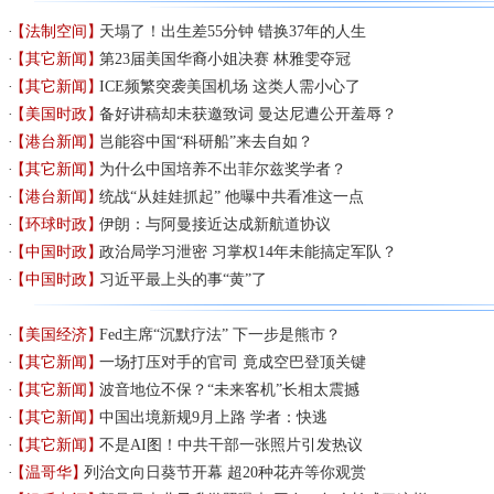
【法制空间】
天塌了！出生差55分钟 错换37年的人生
【其它新闻】
第23届美国华裔小姐决赛 林雅雯夺冠
【其它新闻】
ICE频繁突袭美国机场 这类人需小心了
【美国时政】
备好讲稿却未获邀致词 曼达尼遭公开羞辱？
【港台新闻】
岂能容中国“科研船”来去自如？
【其它新闻】
为什么中国培养不出菲尔兹奖学者？
【港台新闻】
统战“从娃娃抓起” 他曝中共看准这一点
【环球时政】
伊朗：与阿曼接近达成新航道协议
【中国时政】
政治局学习泄密 习掌权14年未能搞定军队？
【中国时政】
习近平最上头的事“黄”了
【美国经济】
Fed主席“沉默疗法” 下一步是熊市？
【其它新闻】
一场打压对手的官司 竟成空巴登顶关键
【其它新闻】
波音地位不保？“未来客机”长相太震撼
【其它新闻】
中国出境新规9月上路 学者：快逃
【其它新闻】
不是AI图！中共干部一张照片引发热议
【温哥华】
列治文向日葵节开幕 超20种花卉等你观赏