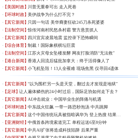
【美国时政】
川普无重拳可出 走入死巷
【环球时政】
美伊战争为什么打不完？
【其它新闻】
只因一句话 美华裔妻狂砍245刀杀死婆婆
【法制空间】
惊传河南村民怒杀村霸 警方悬赏抓人
【其它新闻】
四川宜宾凌晨地震 监控录下恐怖瞬间
【综合体育】
制裁！国际象棋棋坛巨震
【法制空间】
江苏火灾母女坠楼发酵 网友打脸消防“无法救”
【港台新闻】
香港人回流后猛批加拿大：终于活得像人了
【其它新闻】
小飞机坠毁！13人全罹难 现场焦黑 仅寻回4遗体
【其它新闻】
“以为围栏另一头是天堂，翻过去才发现是地狱”
【足球】
让人遍体鳞伤的24小时过后，国际足协如何走下去？
【其它新闻】
AI冲击就业：中国毕业生的阵痛与机遇
【环球时政】
中东战火狂飙 一带一路恐秒泡汤 中共跳脚
【其它新闻】
这个中国传统玩具被指暗讽华为 登上热搜 结果…
【亚洲财经】
中俄首条跨境索道完工 单程运送6至8分钟
【其它新闻】
中共AI扩张将造成科技陷阱 后果严重
【中国军事】
央视又泄露了中共航母预警机的尴尬