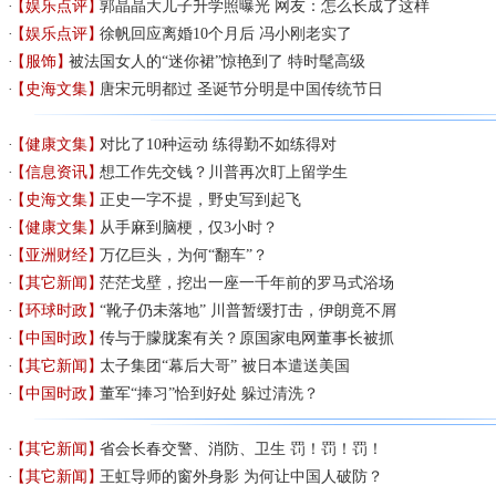
【娱乐点评】
郭晶晶大儿子升学照曝光 网友：怎么长成了这样
【娱乐点评】
徐帆回应离婚10个月后 冯小刚老实了
【服饰】
被法国女人的“迷你裙”惊艳到了 特时髦高级
【史海文集】
唐宋元明都过 圣诞节分明是中国传统节日
【健康文集】
对比了10种运动 练得勤不如练得对
【信息资讯】
想工作先交钱？川普再次盯上留学生
【史海文集】
正史一字不提，野史写到起飞
【健康文集】
从手麻到脑梗，仅3小时？
【亚洲财经】
万亿巨头，为何“翻车”？
【其它新闻】
茫茫戈壁，挖出一座一千年前的罗马式浴场
【环球时政】
“靴子仍未落地” 川普暂缓打击，伊朗竟不屑
【中国时政】
传与于朦胧案有关？原国家电网董事长被抓
【其它新闻】
太子集团“幕后大哥” 被日本遣送美国
【中国时政】
董军“捧习”恰到好处 躲过清洗？
【其它新闻】
省会长春交警、消防、卫生 罚！罚！罚！
【其它新闻】
王虹导师的窗外身影 为何让中国人破防？