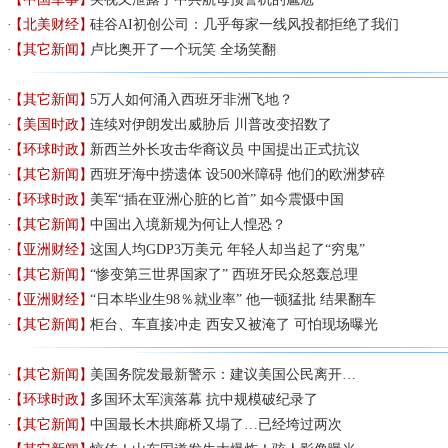
【北美财经】
硅谷AI初创公司：几乎每家一线风投都拒绝了我们
【其它新闻】
卢比奥开了一个玩笑 全场笑翻
【其它新闻】
5万人如何涌入西班牙非洲飞地？
【美国时政】
连续对伊朗发出威胁后 川普改变招数了
【环球时政】
新西兰外长攻击华裔议员 中国提出正式抗议
【其它新闻】
西班牙海中捞遗体 设500米障碍 他们的欧洲梦碎
【环球时政】
美军“插在亚洲心脏的匕首” 如今震慑中国
【其它新闻】
中国出入境新规为何让人惶恐？
【亚洲财经】
这国人均GDP3万美元 年轻人却当起了“穷鬼”
【其它新闻】
“惨变第三世界国家了” 西班牙民众怒轰总理
【亚洲财经】
“日本毕业生98％就业率” 他一顿猛批 结果翻车
【其它新闻】
柜台、车直接冲走 西安又被淹了 可怕现场曝光
【其它新闻】
美国务院发最新警示：建议美国公民离开…
【环球时政】
多国环太军演落幕 抗中规模破纪录了
【其它新闻】
中国最长木拱廊桥又塌了…已经垮过两次