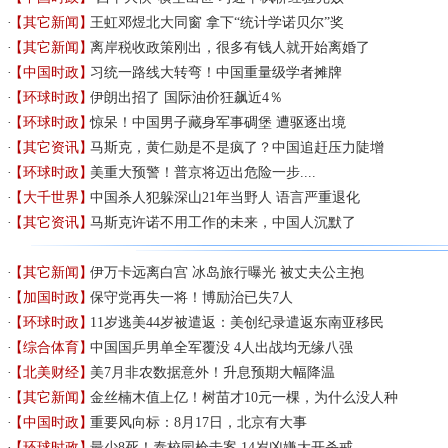
【其它新闻】
王虹邓煜北大同窗 拿下“统计学诺贝尔”奖
【其它新闻】
离岸税收政策刚出，很多有钱人就开始离婚了
【中国时政】
习统一路线大转弯！中国重量级学者摊牌
【环球时政】
伊朗出招了 国际油价狂飙近4％
【环球时政】
惊呆！中国男子藏身军事碉堡 遭驱逐出境
【其它资讯】
马斯克，黄仁勋是不是疯了？中国追赶压力陡增
【环球时政】
美重大预警！普京将迈出危险一步....
【大千世界】
中国杀人犯躲深山21年当野人 语言严重退化
【其它资讯】
马斯克许诺不用工作的未来，中国人沉默了
【其它新闻】
伊万卡远离白宫 冰岛旅行曝光 被丈夫公主抱
【加国时政】
保守党再失一将！博励治已失7人
【环球时政】
11岁逃美44岁被遣返：美创纪录遣返东南亚移民
【综合体育】
中国国乒男单全军覆没 4人出战均无缘八强
【北美财经】
美7月非农数据意外！升息预期大幅降温
【其它新闻】
金丝楠木值上亿！树苗才10元一棵，为什么没人种
【中国时政】
重要风向标：8月17日，北京有大事
【环球时政】
最少8死！泰校园枪击案 14岁凶嫌大开杀戒