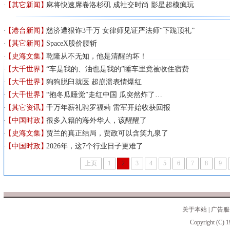
【其它新闻】
麻将快速席卷洛杉矶 成社交时尚 影星超模疯玩
【港台新闻】
慈济遭狠诈3千万 女律师见证严法师“下跪顶礼”
【其它新闻】
SpaceX股价腰斩
【史海文集】
乾隆从不无知，他是清醒的坏！
【大千世界】
“车是我的、油也是我的”睡车里竟被收住宿费
【大千世界】
狗狗脱臼就医 超崩溃表情爆红
【大千世界】
“抱冬瓜睡觉”走红中国 瓜突然炸了…
【其它资讯】
千万年薪礼聘罗福莉 雷军开始收获回报
【中国时政】
很多入籍的海外华人，该醒醒了
【史海文集】
贾兰的真正结局，贾政可以含笑九泉了
【中国时政】
2026年，这7个行业日子更难了
上页
1
2
3
4
5
6
7
8
9
关于本站
|
广告服
Copyright (C) 1