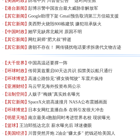
【美国时政】
防堵中共 川普签公告 这时间生效
【港台新闻】
彭博示警中国攻台最大威胁非解放军
【其它新闻】
Google助理下架 Gmail预告取消第三方信箱支援
【其它新闻】
美西野火烧毁800栋建筑 嫌犯坦承纵火
【中国时政】
她罕见缺席北戴河 原因不明
【其它新闻】
网红厨师“肥大叔”猝逝
【其它新闻】
唐朝不存在！ 网传骚扰电话要求拆唐代文物古迹
【大千世界】
中国高温还要撑一阵
【环球时政】
传荷莫兹重启60天达共识 拟禁美以船只通行
【环球博览】
高速公路惊见“裸女骑驾驶” 车震片疯传
【亚洲财经】
马云罕见海外投资布局公示
【法制空间】
人贩子“梅姨”真实姓名曝光
【其它新闻】
SpaceX火箭高速撞月 NASA公布震撼画面
【环球博览】
日本女网红直播自杀 在韩引发很大冲击
【明星天地】
南京最美4胞胎同时考进世界名校 现状曝光
【篮球】
王治郅抵达北京 薪水曝光后 球迷傻眼
【美国经济】
川普突然开炮 2油企“赚太多” 把钱还给美国人