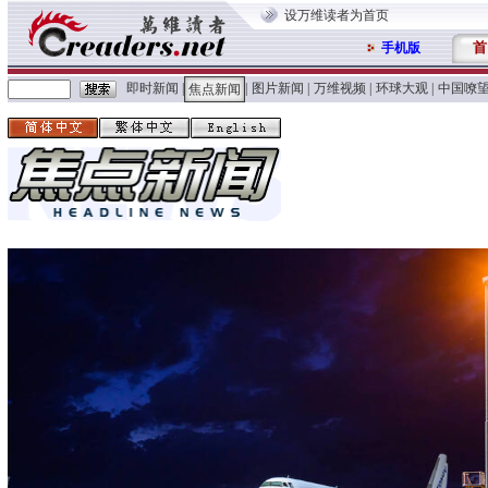
设万维读者为首页
首
手机版
即时新闻
|
|
图片新闻
|
万维视频
|
环球大观
|
中国嘹
焦点新闻