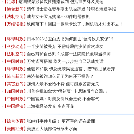
【足球】
这国被爆涉多次性贿赂裁判 包括世界杯及奥运
【港台新闻】
清华博士后在妻孕期出轨被辞退 转职香港遭举报
【法制空间】
成都女子零元购逾3000件电器被抓
【万维读报】
铁闸落下！回国一趟绿卡没了，到机场才知出不去！
【环球时政】
日本2026防卫白皮书为何删去“台海攸关安保”？
【科技动态】
一半疫苗被丢弃 不需冷藏的疫苗首次成功
【法制空间】
自己辩护自己判？成都一法院院长兼职当律师
【中国时政】
万物皆可捂嘴 华为一步步把自己活成笑话
【环球时政】
他破坏和谈 伊总统亲揭被逼宫 川普3软肋被看穿
【港台新闻】
慈济都被诈10亿元了为何还不提告？
【其它新闻】
加州人最不爱给小费 但可能跟吝啬无关
【加国时政】
川普突批加拿大“很刻薄” 卡尼随后当众回击
【中国时政】
中国官媒：对美反制只会更硬 不会客气
【中国经济】
上海夜经济发光 多点开花
【综合体育】
张继科事件升级！ 更严重的还在后面
【美国经济】
美股五大顶部信号浮出水面