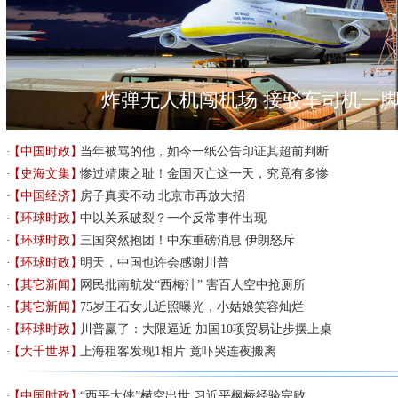
炸弹无人机闯机场 接驳车司机一
【中国时政】
当年被骂的他，如今一纸公告印证其超前判断
【史海文集】
惨过靖康之耻！金国灭亡这一天，究竟有多惨
【中国经济】
房子真卖不动 北京市再放大招
【环球时政】
中以关系破裂？一个反常事件出现
【环球时政】
三国突然抱团！中东重磅消息 伊朗怒斥
【环球时政】
明天，中国也许会感谢川普
【其它新闻】
网民批南航发“西梅汁” 害百人空中抢厕所
【其它新闻】
75岁王石女儿近照曝光，小姑娘笑容灿烂
【环球时政】
川普赢了：大限逼近 加国10项贸易让步摆上桌
【大千世界】
上海租客发现1相片 竟吓哭连夜搬离
【中国时政】
“西平大侠”横空出世 习近平枫桥经验完败