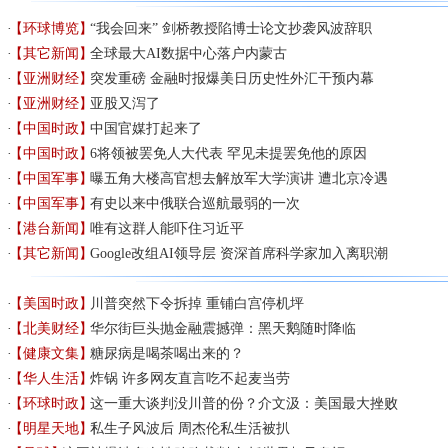
【环球博览】
“我会回来” 剑桥教授陷博士论文抄袭风波辞职
【其它新闻】
全球最大AI数据中心落户内蒙古
【亚洲财经】
突发重磅 金融时报爆美日历史性外汇干预内幕
【亚洲财经】
亚股又泻了
【中国时政】
中国官媒打起来了
【中国时政】
6将领被罢免人大代表 罕见未提罢免他的原因
【中国军事】
曝五角大楼高官想去解放军大学演讲 遭北京冷遇
【中国军事】
有史以来中俄联合巡航最弱的一次
【港台新闻】
唯有这群人能吓住习近平
【其它新闻】
Google改组AI领导层 资深首席科学家加入离职潮
【美国时政】
川普突然下令拆掉 重铺白宫停机坪
【北美财经】
华尔街巨头抛金融震撼弹：黑天鹅随时降临
【健康文集】
糖尿病是喝茶喝出来的？
【华人生活】
炸锅 许多网友直言吃不起麦当劳
【环球时政】
这一重大谈判没川普的份？介文汲：美国最大挫败
【明星天地】
私生子风波后 周杰伦私生活被扒