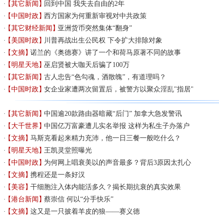
【其它新闻】
回到中国 我失去自由的2年
【中国时政】
西方国家为何重新审视对中共政策
【其它财经新闻】
亚洲货币突然集体“翻身”
【美国时政】
川普再战出生公民权 下令扩大排除对象
【文摘】
诺兰的《奥德赛》讲了一个和荷马原著不同的故事
【明星天地】
巫启贤被大咖天后骗了100万
【其它新闻】
古人忠告“色勾魂，酒散魄”，有道理吗？
【中国时政】
女企业家遭两次留置后，被警方以聚众淫乱"指居"
【其它新闻】
中国逾20款路由器暗藏“后门” 加拿大急发警讯
【大千世界】
中国亿万富豪遭儿实名举报 这样为私生子办落户
【文摘】
马斯克看起来精力充沛，他一日三餐一般吃什么？
【明星天地】
王凯灵堂照曝光
【中国时政】
为何网上唱衰美以的声音最多？背后3原因太扎心
【文摘】
携程还是一条好汉
【美容】
干细胞注入体内能活多久？揭长期抗衰的真实效果
【港台新闻】
蔡崇信 何以“分手快乐”
【文摘】
这又是一只披着羊皮的狼——赛义德