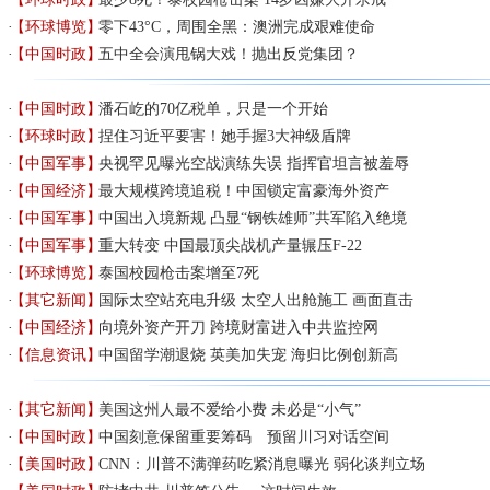
【环球博览】
零下43°C，周围全黑：澳洲完成艰难使命
【中国时政】
五中全会演甩锅大戏！抛出反党集团？
【中国时政】
潘石屹的70亿税单，只是一个开始
【环球时政】
捏住习近平要害！她手握3大神级盾牌
【中国军事】
央视罕见曝光空战演练失误 指挥官坦言被羞辱
【中国经济】
最大规模跨境追税！中国锁定富豪海外资产
【中国军事】
中国出入境新规 凸显“钢铁雄师”共军陷入绝境
【中国军事】
重大转变 中国最顶尖战机产量辗压F-22
【环球博览】
泰国校园枪击案增至7死
【其它新闻】
国际太空站充电升级 太空人出舱施工 画面直击
【中国经济】
向境外资产开刀 跨境财富进入中共监控网
【信息资讯】
中国留学潮退烧 英美加失宠 海归比例创新高
【其它新闻】
美国这州人最不爱给小费 未必是“小气”
【中国时政】
中国刻意保留重要筹码 预留川习对话空间
【美国时政】
CNN：川普不满弹药吃紧消息曝光 弱化谈判立场