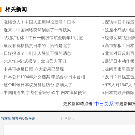
相关新闻
涨幅惊人！中国人正用脚投票涌向日本
​探访中日争端
近来，中国网络突然刮起了一阵妖风
这座小岛被中国
“战狼”附体！中日一航线停航至明年10月底
琉球女喊“想回归
最没有资格指责日本的，恰恰是北京
高市拍板！日本
日媒报道了一则让人哭笑不得的消息
北京对日反制再
北京“自残”式报复：拿自己人开刀
最近日本动作频
中共再掀反日潮 六大后果已显现
被问高市早苗是
日本公开1994年外交档案 李鹏要求日本首相…
反日？日媒直击
这个时候日本议员群起访台 影响大了
979人对1647
中国团消失 京都住宿房价砍半 网友疯捡便宜
日本前联合国顾
“中日关系”
当前新闻共有
0
条评论
分享到：