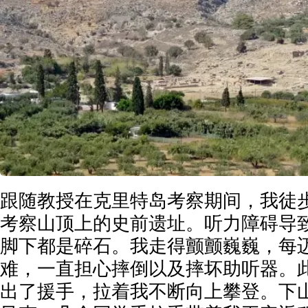
跟随教授在克里特岛考察期间，我徒
考察山顶上的史前遗址。听力障碍导
脚下都是碎石。我走得颤颤巍巍，每
难，一直担心摔倒以及摔坏助听器。
出了援手，拉着我不断向上攀登。下