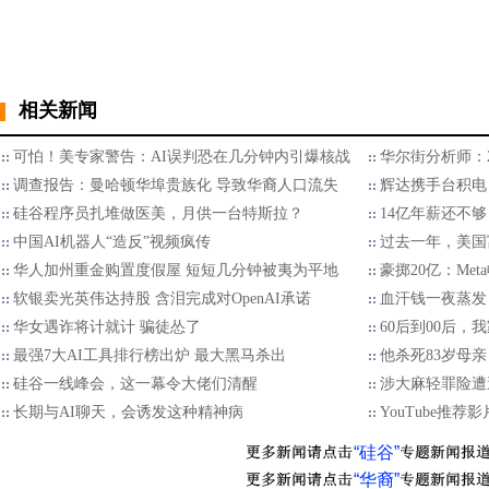
相关新闻
可怕！美专家警告：AI误判恐在几分钟内引爆核战
华尔街分析师：2
调查报告：曼哈顿华埠贵族化 导致华裔人口流失
辉达携手台积电 
硅谷程序员扎堆做医美，月供一台特斯拉？
14亿年薪还不够
中国AI机器人“造反”视频疯传
过去一年，美国
华人加州重金购置度假屋 短短几分钟被夷为平地
豪掷20亿：Met
软银卖光英伟达持股 含泪完成对OpenAI承诺
血汗钱一夜蒸发
华女遇诈将计就计 骗徒怂了
60后到00后
最强7大AI工具排行榜出炉 最大黑马杀出
他杀死83岁母亲
硅谷一线峰会，这一幕令大佬们清醒
涉大麻轻罪险遭
长期与AI聊天，会诱发这种精神病
YouTube推荐影
“硅谷”
“华裔”