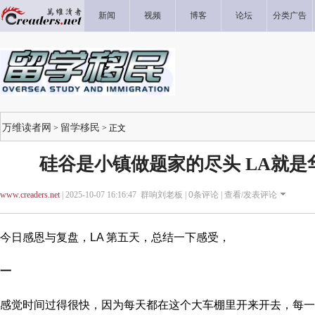
新闻
视频
博客
论坛
分类广告
万维读者网
留学移民
>
> 正文
硅谷是小镇做题家的尽头 LA就是
www.creaders.net
| 2025-10-07 16:16:47 群响刘老板 |
0
条评论 |
查看/发表评论
今日感恩与复盘，LA 第五天，总结一下感受，
一
感觉时间过得很快，因为每天都在这个大车棚里开来开去，每一