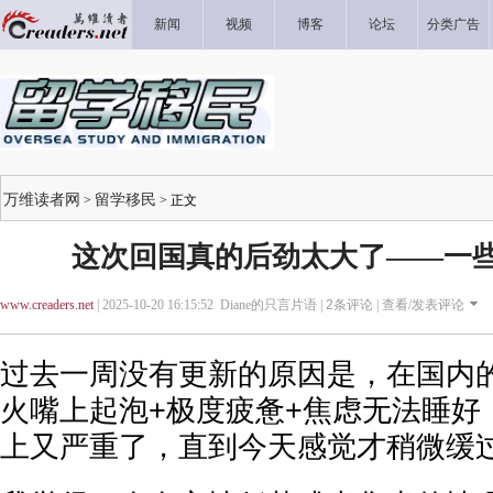
新闻
视频
博客
论坛
分类广告
万维读者网
留学移民
>
> 正文
这次回国真的后劲太大了——一
www.creaders.net
| 2025-10-20 16:15:52 Diane的只言片语 |
2
条评论 |
查看/发表评论
过去一周没有更新的原因是，在国内
火嘴上起泡+极度疲惫+焦虑无法睡好
上又严重了，直到今天感觉才稍微缓