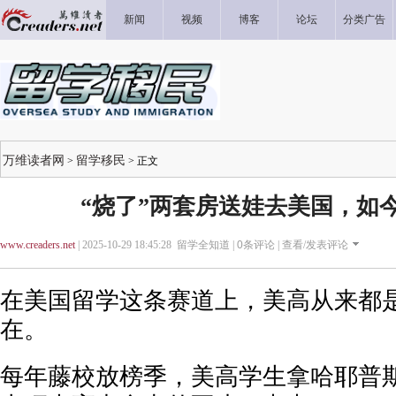
新闻
视频
博客
论坛
分类广告
万维读者网
留学移民
>
> 正文
“烧了”两套房送娃去美国，如
www.creaders.net
| 2025-10-29 18:45:28 留学全知道 |
0
条评论 |
查看/发表评论
在美国留学这条赛道上，美高从来都是
在。
每年藤校放榜季，美高学生拿哈耶普斯麻