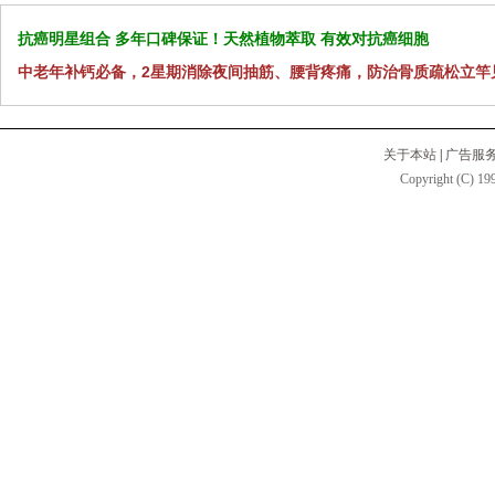
抗癌明星组合 多年口碑保证！天然植物萃取 有效对抗癌细胞
中老年补钙必备，2星期消除夜间抽筋、腰背疼痛，防治骨质疏松立竿
关于本站
|
广告服
Copyright (C) 199